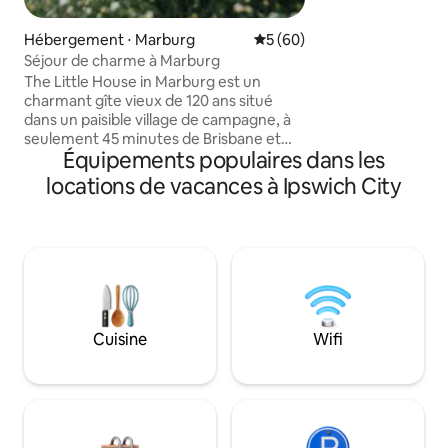
tout en profitant 
essentiels, qui fon
Hébergement ⋅ Marburg
Évaluation moyenne sur la b
5 (60)
solaire. Profitez de
Séjour de charme à Marburg
savourez les plaisir
The Little House in Marburg est un
Nous accueillons 
charmant gîte vieux de 120 ans situé
toutes races, conf
dans un paisible village de campagne, à
sommes LGBTQ + f
seulement 45 minutes de Brisbane et
Équipements populaires dans les
porte d'entrée vers les régions de
Lockyer, Scenic Rim, Somerset et
locations de vacances à Ipswich City
Toowoomba. Parfait pour les couples ou
les amis proches, ce refuge qui accepte
les animaux de compagnie dispose d'une
cuisine pour gourmets, d'une cheminée,
de deux chambres magnifiquement
décorées, d'une baignoire à pieds
griffes, d'un foyer et d'un chargeur pour
véhicules électriques. Dégustez du vin
Cuisine
Wifi
sur la terrasse, promenez-vous
jusqu'aux cafés, aux antiquaires et à
l'hôtel, ou séjournez à proximité de lieux
de réception de mariages, dont Western
Ridge.