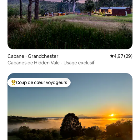
Cabane ⋅ Grandchester
Évaluation mo
4,97 (29)
Cabanes de Hidden Vale - Usage exclusif
Coup de cœur voyageurs
Coups de cœur voyageurs les plus appréciés