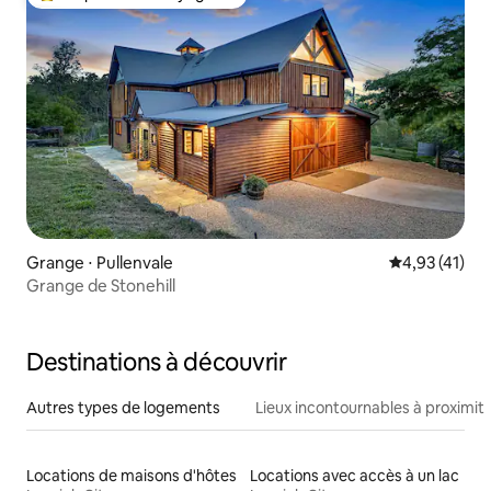
Coups de cœur voyageurs les plus appréciés
Grange ⋅ Pullenvale
Évaluation mo
4,93 (41)
Grange de Stonehill
Destinations à découvrir
Autres types de logements
Lieux incontournables à proximit
Locations de maisons d'hôtes
Locations avec accès à un lac