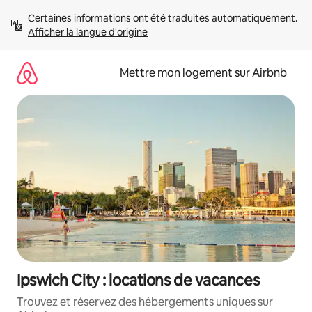
Aller
Certaines informations ont été traduites automatiquement. 
directement
Afficher la langue d'origine
au
contenu
Mettre mon logement sur Airbnb
Ipswich City : locations de vacances
Trouvez et réservez des hébergements uniques sur