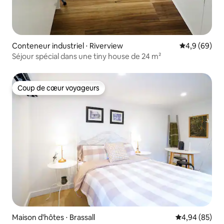
Conteneur industriel ⋅ Riverview
Évaluation m
4,9 (69)
Séjour spécial dans une tiny house de 24 m²
Coup de cœur voyageurs
Coup de cœur voyageurs
Maison d'hôtes ⋅ Brassall
Évaluation mo
4,94 (85)