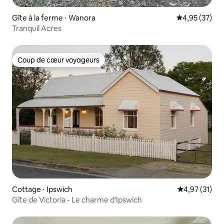
Gîte à la ferme ⋅ Wanora
Évaluation mo
4,95 (37)
Tranquil Acres
Coup de cœur voyageurs
Coup de cœur voyageurs
Cottage ⋅ Ipswich
Évaluation mo
4,97 (31)
Gîte de Victoria - Le charme d'Ipswich