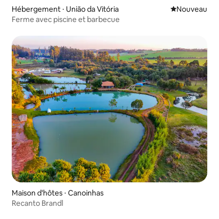
Hébergement ⋅ União da Vitória
Nouvel hébe
Nouveau
Ferme avec piscine et barbecue
Maison d'hôtes ⋅ Canoinhas
Recanto Brandl