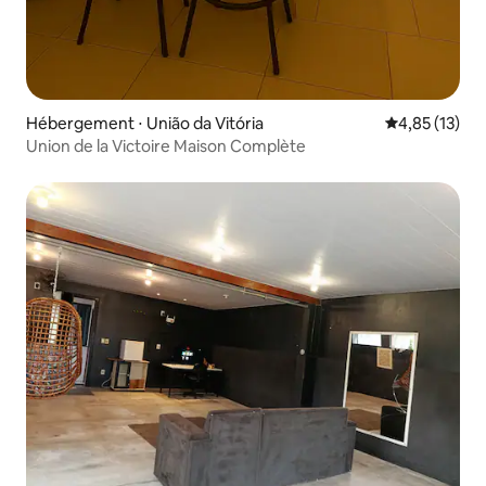
Hébergement ⋅ União da Vitória
Évaluation mo
4,85 (13)
Union de la Victoire Maison Complète