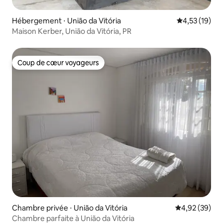
Hébergement ⋅ União da Vitória
Évaluation mo
4,53 (19)
Maison Kerber, União da Vitória, PR
Coup de cœur voyageurs
Coup de cœur voyageurs
Chambre privée ⋅ União da Vitória
Évaluation mo
4,92 (39)
Chambre parfaite à União da Vitória