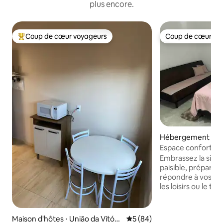
plus encore.
Coup de cœur voyageurs
Coup de cœur vo
Coups de cœur voyageurs les plus appréciés
Coup de cœur vo
Hébergement ⋅ Uni
ória
Espace confortable
Embrassez la simpl
paisible, préparé 
répondre à vos bes
les loisirs ou le travail. À proximi
marchés, d'une ca
boulangerie et d'
proximité de la ga
Maison d'hôtes ⋅ União da Vitóri
Évaluation moyenne sur la b
5 (84)