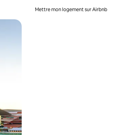
Mettre mon logement sur Airbnb
sant glisser.