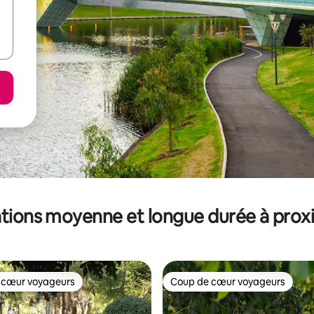
tions moyenne et longue durée à prox
 cœur voyageurs
Coup de cœur voyageurs
 cœur voyageurs
Coup de cœur voyageurs