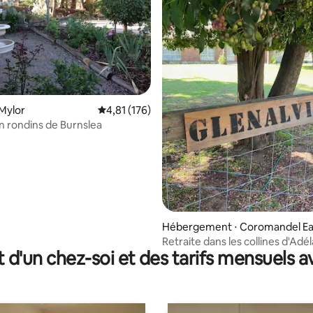
Mylor
Évaluation moyenne sur la base de 176 comme
4,81 (176)
la base de 367 commentaires : 4,86 sur 5
 rondins de Burnslea
Hébergement ⋅ Coromandel Ea
Retraite dans les collines d'Adél
t d'un chez-soi et des tarifs mensuels 
3 chambres avec vue panoram