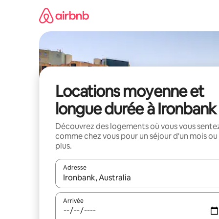
Aller
directement
au
contenu
Locations moyenne et
longue durée à Ironbank
Découvrez des logements où vous vous sente
comme chez vous pour un séjour d'un mois ou
plus.
Adresse
Lorsque les résultats s'affichent, utilisez les flèc
Arrivée