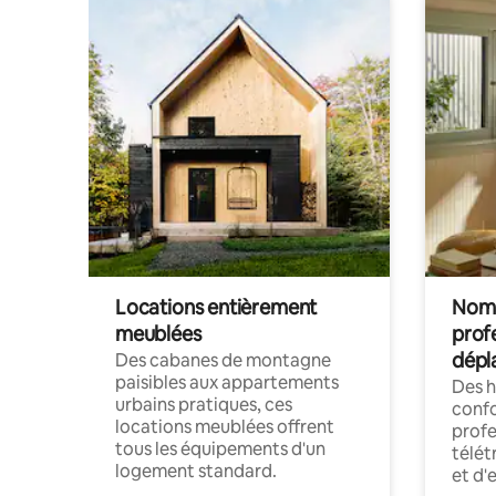
Locations entièrement
Noma
meublées
prof
dépl
Des cabanes de montagne
paisibles aux appartements
Des 
urbains pratiques, ces
confo
locations meublées offrent
profe
tous les équipements d'un
télét
logement standard.
et d'