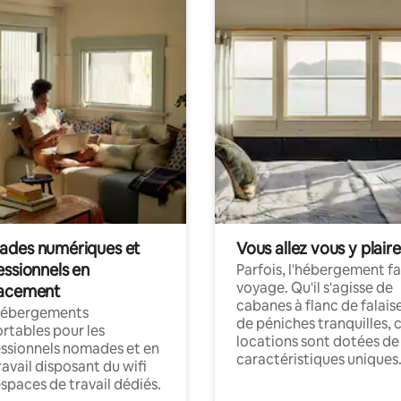
des numériques et
Vous allez vous y plaire
essionnels en
Parfois, l'hébergement fai
voyage. Qu'il s'agisse de
acement
cabanes à flanc de falais
hébergements
de péniches tranquilles, 
rtables pour les
locations sont dotées de
ssionnels nomades et en
caractéristiques uniques
ravail disposant du wifi
espaces de travail dédiés.