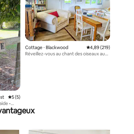
ntaires : 4,81 sur 5
Cottage ⋅ Blackwood
Évaluation moyenne sur
4,89 (219)
Réveillez-vous au chant des oiseaux au
Gumtree Cottage !
st
Évaluation moyenne sur la base de 5 commentaires : 5 sur 5
5 (5)
aïde •
avantageux
ique