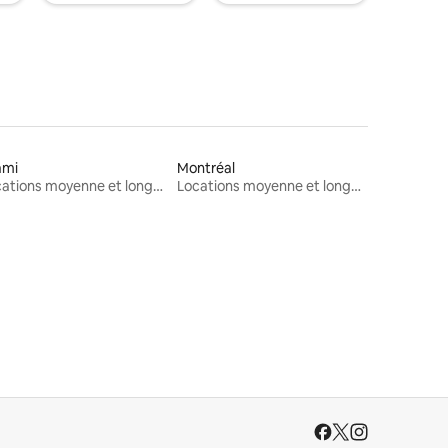
ami
Montréal
Locations moyenne et longue durée
Locations moyenne et longue durée