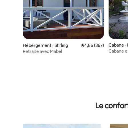
Cabane ⋅ 
Hébergement ⋅ Stirling
Évaluation moyenne sur 
4,86 (367)
Cabane en
Retraite avec Mabel
Le confor