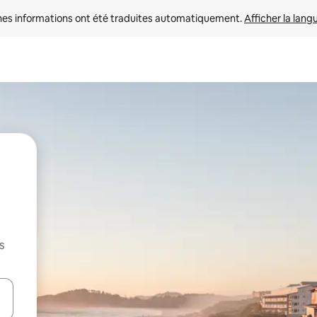
nes informations ont été traduites automatiquement. 
Afficher la lang
s
hes vers le haut et vers le bas pour les parcourir ou en appuyant et en fai