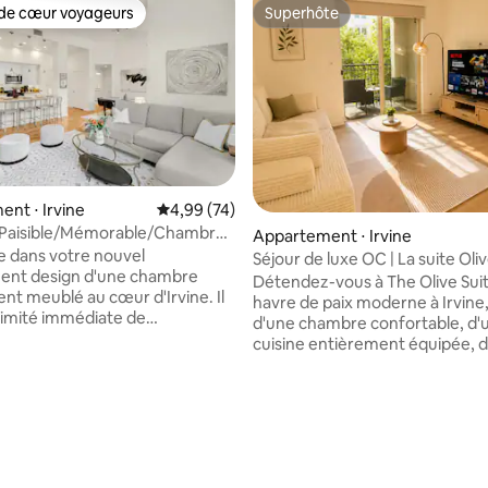
de cœur voyageurs
Superhôte
 cœur voyageurs les plus appréciés
Superhôte
nt ⋅ Irvine
Évaluation moyenne sur la base de 74 commen
4,99 (74)
Paisible/Mémorable/Chambre
Appartement ⋅ Irvine
ing Size
 dans votre nouvel
Séjour de luxe OC | La suite Oli
ent design d'une chambre
Détendez-vous à The Olive Suit
nt meublé au cœur d'Irvine. Il
havre de paix moderne à Irvine
ximité immédiate de
d'une chambre confortable, d'
ments sans fin, de parcs, de
cuisine entièrement équipée, 
 de plages et d'expériences
connexion Wi-Fi haut débit, d'
s. Cette communauté
télévision connectée avec Netfl
aut de gamme offre des
balcon privé donnant sur une v
r la base de 147 commentaires : 4,9 sur 5
nts haut de gamme.
luxuriante. Profitez d'un accès
ment dispose d'une cuisine
équipements de style resort,
nt équipée, d'un lave-linge et
notamment une piscine, un spa
e-linge, d'une place de parking