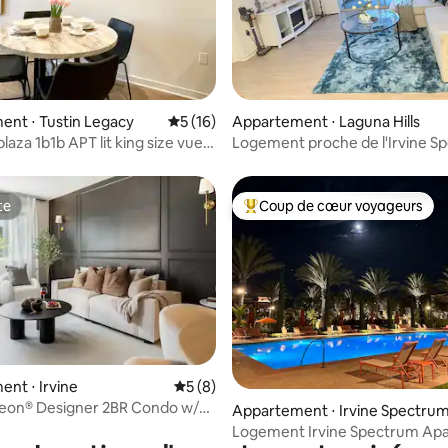
 sur la base de 10 commentaires : 5 sur 5
nt ⋅ Tustin Legacy
Évaluation moyenne sur la base de 16 co
5 (16)
Appartement ⋅ Laguna Hills
plaza 1b1b APT lit king size vue
Logement proche de l'Irvine S
te
Coup de cœur voyageurs
te
Coups de cœur voyageurs les p
nt ⋅ Irvine
Évaluation moyenne sur la base de 8 co
5 (8)
Leon® Designer 2BR Condo w/
e sur la base de 7 commentaires : 5 sur 5
Appartement ⋅ Irvine Spectru
l
Logement Irvine Spectrum Ap