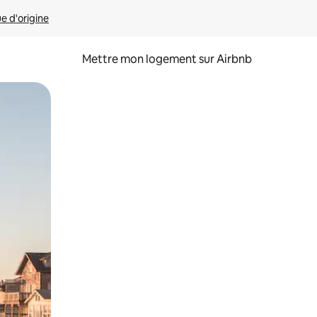
ue d'origine
Mettre mon logement sur Airbnb
sant glisser.