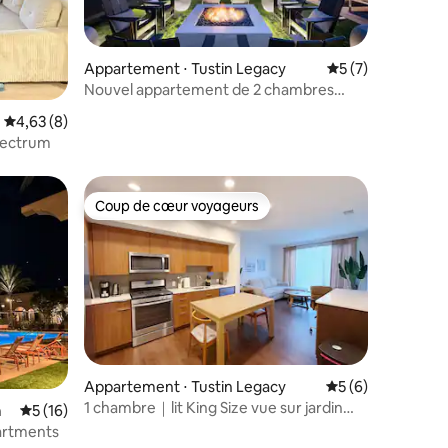
Appartement ⋅ Tustin Legacy
Évaluation moyenn
5 (7)
Nouvel appartement de 2 chambres
avec équipements haut de gamme à
mmentaires : 5 sur 5
Évaluation moyenne sur la base de 8 commentaires : 4,63 sur 5
4,63 (8)
OC !
pectrum
Coup de cœur voyageurs
lus appréciés
Coup de cœur voyageurs
mmentaires : 5 sur 5
Appartement ⋅ Tustin Legacy
Évaluation moyenn
5 (6)
1 chambre｜lit King Size vue sur jardin
m
Évaluation moyenne sur la base de 16 commentaires : 5 sur 5
5 (16)
Irvine Apt Hmart DJ Jam
artments