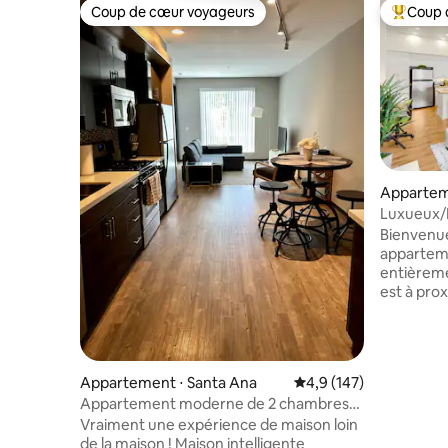
Coup de cœur voyageurs
Coup 
Coup de cœur voyageurs
Coups de
Apparteme
Luxueux/
avec lit K
Bienvenue
appartem
entièreme
est à pro
divertisse
magasins,
culinaires diverse
de luxe h
Appartement ⋅ Santa Ana
Évaluation moyenne su
4,9 (147)
équipeme
Appartement moderne de 2 chambres
L'apparte
et 2 salles de bain à Newport près de
Vraiment une expérience de maison loin
entièreme
l'aéroport SNA
de la maison ! Maison intelligente
d'un sèch