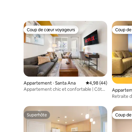
proximité de Spectrum, de l'UCI et de
Laguna
Coup de cœur voyageurs
Coup de
Coup de cœur voyageurs
Coup de
Appartement ⋅ Santa Ana
Évaluation moyenne sur
4,98 (44)
Appartement chic et confortable | Côte
Appartem
sud | À quelques minutes d'Irvine
ngeles
Retraite 
Los Angel
Superhôte
Coup de
Superhôte
Coup de