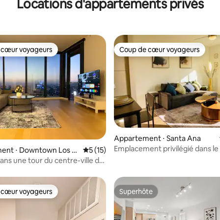
Locations d'appartements privés
 cœur voyageurs
Coup de cœur voyageurs
 cœur voyageurs
Coup de cœur voyageurs
 la base de 44 commentaires : 4,98 sur 5
Appartement ⋅ Santa Ana
Emplacement privilégié dans l
ent ⋅ Downtown Los A
Évaluation moyenne sur la base de 15 co
5 (15)
d'Orange | 1 chambre près de l
dans une tour du centre-ville de
SNA
es avec balcon privé
 cœur voyageurs
Superhôte
 cœur voyageurs
Superhôte