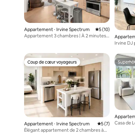
Appartement ⋅ Irvine Spectrum
Évaluation moyenne
5 (10)
Appartement 3 chambres | À 2 minutes
Apparteme
de Spectrum - Piscine du complexe
Irvine DJ 
hôtelier
piscine
Coup de cœur voyageurs
Superhô
Coup de cœur voyageurs
Superhô
Apparteme
Casa de 
Appartement ⋅ Irvine Spectrum
Évaluation moyenn
5 (7)
Gym, Poo
Élégant appartement de 2 chambres à