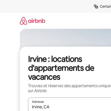
Aller
Certai
directement
au
contenu
Irvine : locations
d'appartements de
vacances
Trouvez et réservez des appartements unique
sur Airbnb
Adresse
Lorsque les résultats s'affichent, utilisez les flèc