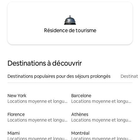
Résidence de tourisme
Destinations à découvrir
Destinations populaires pour des séjours prolongés
Destinati
New York
Barcelone
Locations moyenne et longue durée
Locations moyenne et longue durée
Florence
Athènes
Locations moyenne et longue durée
Locations moyenne et longue durée
Miami
Montréal
Locations moyenne et longue durée
Locations moyenne et longue durée