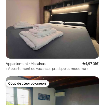
Appartement ⋅ Masainas
Évaluation mo
4,97 (66)
« Appartement de vacances pratique et moderne »
Coup de cœur voyageurs
Coup de cœur voyageurs