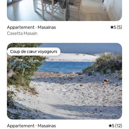
Appartement ⋅ Masainas
Évaluatio
5 (5)
Casetta Masain
Coup de cœur voyageurs
Coup de cœur voyageurs
Appartement ⋅ Masainas
Évaluation
5 (12)