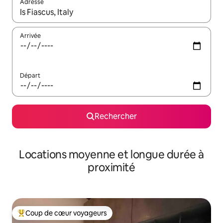
Adresse
Lorsque les résultats s'affichent, utilisez les flèches vers le hau
Arrivée
Départ
Rechercher
Locations moyenne et longue durée à
proximité
Coup de cœur voyageurs
Coups de cœur voyageurs les plus appréciés