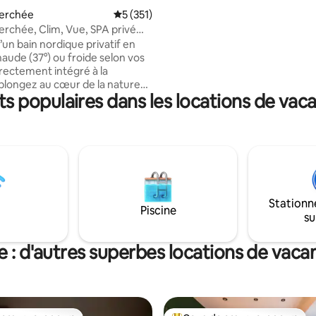
partager des moments convivi
passer des soirées chaleureuse
erchée
Évaluation moyenne sur la base de 351 co
5 (351)
du feu Raquettes à neige, luges,
rchée, Clim, Vue, SPA privé
itinéraires randonnées disponi
haud
’un bain nordique privatif en
explorer la nature toute l'anné
haude (37°) ou froide selon vos
irectement intégré à la
 plongez au cœur de la nature
 populaires dans les locations de vaca
moment suspendu avec vue
e. Après les belles journées
fitez de la climatisation pour
 la fraîcheur. Découvrez un
oré avec vidéoprojecteur
 Entre balade et lacs aux
 tout invite à ralentir, et
du moment présent. Pour plus
Stationn
 des options romantiques sont
Piscine
su
s.
re : d'autres superbes locations de vaca