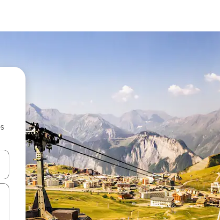
es
hes vers le haut et vers le bas pour les parcourir ou en appuyant et en fai