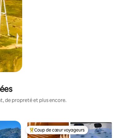
tées
, de propreté et plus encore.
Yourte
Coup de cœur voyageurs
Coup de
lus appréciés
Coups de cœur voyageurs les plus appréciés
Coup de
Yourte ét