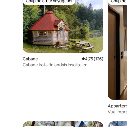
Coup de cœur voyageurs
Coup de
Coup de cœur voyageurs
Coup de
Cabane
Évaluation moyenne sur
4,75 (126)
Cabane kota finlandais insolite en
Vercors ZIMA
Apparte
Vue impre
moderne