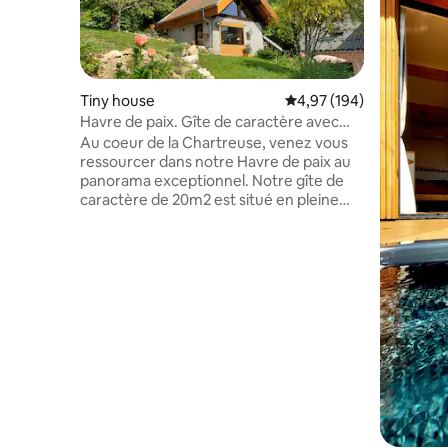
Tiny house
Évaluation moyenne sur 
4,97 (194)
Havre de paix. Gîte de caractère avec
sauna
Au coeur de la Chartreuse, venez vous
ressourcer dans notre Havre de paix au
panorama exceptionnel. Notre gîte de
caractère de 20m2 est situé en pleine
nature à côté de notre maison sur un
terrain de 8500m2 à 1000 mètres sur le
plateau des petites roches. Superbe
sauna panoramique (avec supplément).
Station de ski, parapente, sentiers de
randonnée au départ du gîte. Amoureux
de la nature et du calme ce gîte est le lieu
idéal. A 35 minutes de Grenoble et
Chambéry. "gitedecaractere-
chartreuse".fr