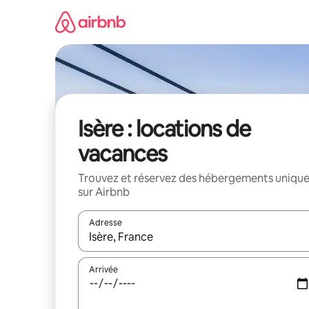
Aller
directement
au
contenu
Isère : locations de
vacances
Trouvez et réservez des hébergements uniqu
sur Airbnb
Adresse
Lorsque les résultats s'affichent, utilisez les flèc
Arrivée