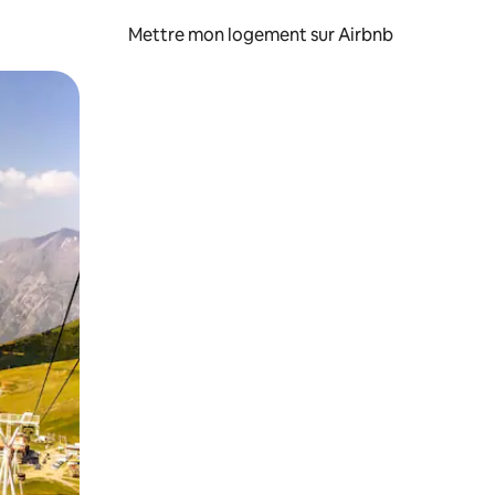
Mettre mon logement sur Airbnb
sant glisser.