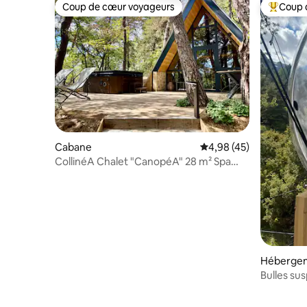
Coup de cœur voyageurs
Coup 
Coup de cœur voyageurs
Coups de
Cabane
Évaluation moyenne sur
4,98 (45)
CollinéA Chalet "CanopéA" 28 m² Spa
Privatif
Héberge
Bulles su