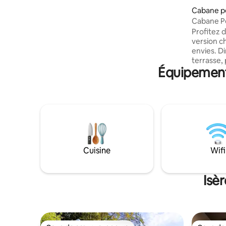
Cabane p
Cabane Pe
Frais / C
Profitez d
version c
envies. D
terrasse,
Équipements
pour un 
magnifiqu
d’été, pro
retrouver
cocon déc
(Netflix).
alentours,
profiter 
de magie,
Cuisine
Wifi
disponible
Isè