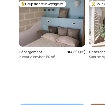
Coup de cœur voyageurs
Coup 
Coups de cœur voyageurs les plus appréciés
Coups de
Hébergement
Évaluation moyenne sur
4,89 (115)
Héberge
la cour d'environ 50 m²
Sunrise A
personne