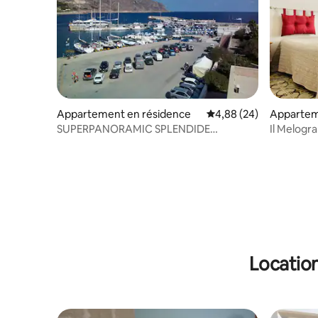
Appartement en résidence
Évaluation moyenne sur
4,88 (24)
Appartem
SUPERPANORAMIC SPLENDIDE
Il Melogr
PENTHOUSE SUR LA MARINA
Location