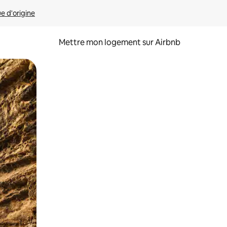
ue d'origine
Mettre mon logement sur Airbnb
sant glisser.