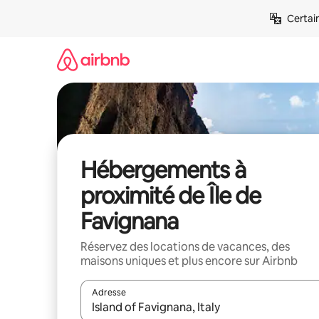
Aller
Certai
directement
au
contenu
Hébergements à
proximité de Île de
Favignana
Réservez des locations de vacances, des
maisons uniques et plus encore sur Airbnb
Adresse
Lorsque les résultats s'affichent, utilisez les flèc