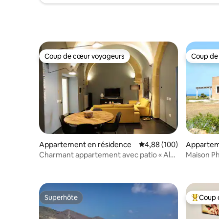
Coup de cœur voyageurs
Coup de
Coup de cœur voyageurs
Coup de
Appartement en résidence
Évaluation moyenne sur 
4,88 (100)
Appartem
Charmant appartement avec patio « Al
Maison P
Portale »
Superhôte
Coup 
Superhôte
Coups de