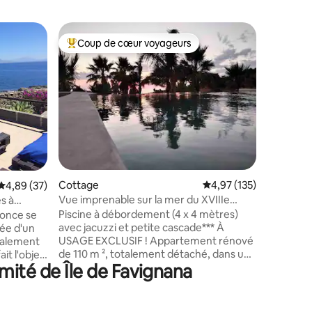
Cottage
Coup de cœur voyageurs
Coup
Coups de cœur voyageurs les plus appréciés
Coups d
[Real Du
Madrice
Demeure e
les plus 
médiéval
élégante 
voyageur
une posit
célèbre p
quelques 
ntaires : 4,89 sur 5
historiqu
Cottage
Évaluation moyenne sur
4,97 (135)
Évaluation moyenne sur la base de 37 commentaires : 4,89 sur 5
4,89 (37)
pour Trap
et des re
Vue imprenable sur la mer du XVIIIe
es à
veulent s
siècle au coucher du soleil
Piscine à débordement (4 x 4 mètres)
nonce se
dans cett
avec jacuzzi et petite cascade*** À
ée d'un
d’élégan
USAGE EXCLUSIF ! Appartement rénové
galement
de 110 m ², totalement détaché, dans une
it l'objet
mité de Île de Favignana
ancienne meule de 1700 avec vue
imprenable sur la mer et couchers de
,
soleil de rêve dans la Caribe de Sicile.
ent être
Taxe de séjour 2 € jour/personne. Gratuit
t, mais