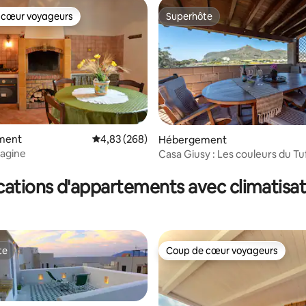
 cœur voyageurs
Superhôte
 cœur voyageurs
Superhôte
ment
Évaluation moyenne sur la base de 268 commen
4,83 (268)
Hébergement
tagine
Casa Giusy : Les couleurs du Tu
 la base de 115 commentaires : 4,88 sur 5
Favignana
cations d'appartements avec climatisat
te
Coup de cœur voyageurs
te
Coup de cœur voyageurs