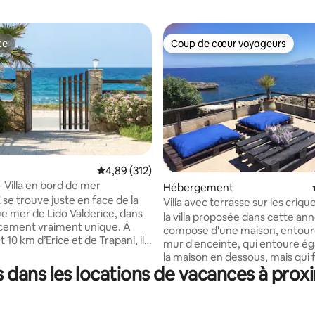
te
Coup de cœur voyageurs
te
Coup de cœur voyageurs
sur la base de 38 commentaires : 5 sur 5
Évaluation moyenne sur la base de 312 comme
4,89 (312)
– Villa en bord de mer
Hébergement
se trouve juste en face de la
Villa avec terrasse sur les criqu
e mer de Lido Valderice, dans
Favignana
la villa proposée dans cette an
cement vraiment unique. À
compose d'une maison, entour
10 km d’Erice et de Trapani, il
mur d'enceinte, qui entoure é
 terrasse exclusive d’où vous
la maison en dessous, mais qui fa
dmirer des couchers de soleil
dans les locations de vacances à proxi
d'une autre annonce et n'est pas incluse
s sur la mer. La villa est
dans celle-ci. Les deux maisons
e tout le confort : grande cour
séparées par un escalier, peuv
à bois et barbecue, cuisine
louées ensemble ou séparémen