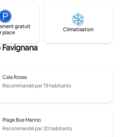
pour les enfants jusqu’à 10 ans. La piscine
sont
sera ouverte approximativement de mai
s meubles
à fin octobre (selon la météo). Notre
, ainsi
maison a servi de décor à une célèbre
s deux
ement gratuit
série télévisée italienne et à quelques
 de tout
Climatisation
r place
séances photo internationales de mode.
s meubles
e Favignana
Cala Rossa
Recommandé par 19 habitants
Plage Bue Marino
Recommandé par 20 habitants