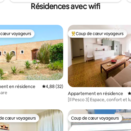
Résidences avec wifi
 cœur voyageurs
Coup de cœur voyageurs
 cœur voyageurs
Coups de cœur voyageurs les p
la base de 100 commentaires : 4,88 sur 5
ent en résidence
Évaluation moyenne sur la base de 32 commen
4,88 (32)
hare
Appartement en résidence
É
[Il Pesco 3] Espace, confort et 
de cœur voyageurs
Coup de cœur voyageurs
 cœur voyageurs les plus appréciés
Coup de cœur voyageurs