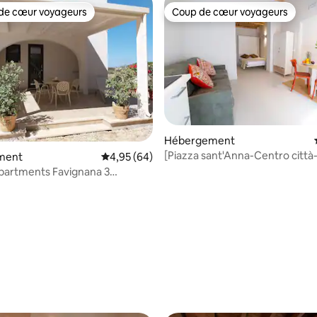
de cœur voyageurs
Coup de cœur voyageurs
 cœur voyageurs les plus appréciés
Coup de cœur voyageurs
Hébergement
[Piazza sant'Anna-Centro città
 la base de 115 commentaires : 4,89 sur 5
ment
Évaluation moyenne sur la base de 64 commen
4,95 (64)
gratuit]
partments Favignana 3
s