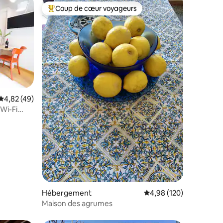
Coup de cœur voyageurs
Coups de cœur voyageurs les plus appréciés
Évaluation moyenne sur la base de 49 commentaires : 4,82 sur 5
4,82 (49)
-Wi-Fi
taires : 4,95 sur 5
Hébergement
Évaluation moyenne sur
4,98 (120)
Maison des agrumes