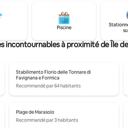
ipée, climatisation, parking
elles ont des accès séparés et 
e quartier est calme et
totalement indépendantes. Le
t, plein d’expériences
élégants protègent la vie privée
s et de délicieuses étapes
que l'orientation différente de
 19081022C212328
Stationn
maisons. La maison est équipée
Piscine
1022C2IB8ZT5E5
su
le confort et meublée avec de
d'époque
es incontournables à proximité de Île d
Stabilimento Florio delle Tonnare di
Favignana e Formica
Recommandé par 64 habitants
Plage de Marasolo
Recommandé par 3 habitants