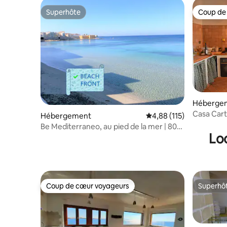
Superhôte
Coup de
Superhôte
Coup de
Héberge
Casa Car
Hébergement
Évaluation moyenne sur
4,88 (115)
Be Mediterraneo, au pied de la mer | 80
Lo
mq. NEW
Coup de cœur voyageurs
Superhô
Coup de cœur voyageurs
Superhô