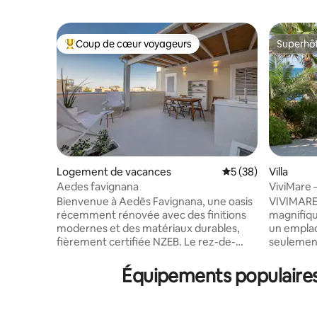
Coup de cœur voyageurs
Superhô
Coups de cœur voyageurs les plus appréciés
Superhô
Logement de vacances
Évaluation moyenne 
5 (38)
Villa
Aedes favignana
ViviMare 
Bienvenue à Aedēs Favignana, une oasis
VIVIMARE 
récemment rénovée avec des finitions
magnifiqu
modernes et des matériaux durables,
un empla
fièrement certifiée NZEB. Le rez-de-
seulement 
chaussée comprend un coin salon
offre une
confortable avec un canapé-lit double,
pourrez a
Équipements populaires 
une chambre principale avec un matelas
romantique
en mousse à mémoire de forme et une
équipée d
élégante salle de bains avec une douche
avec four 