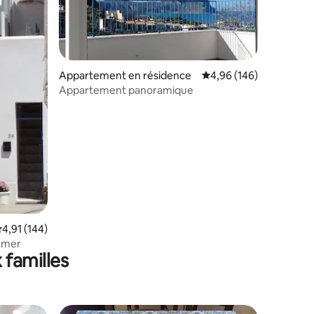
Appartement en résidence
Évaluation moyenne sur
4,96 (146)
Appartement panoramique
ntaires : 4,93 sur 5
valuation moyenne sur la base de 144 commentaires : 4,91 sur 5
4,91 (144)
a mer
 familles