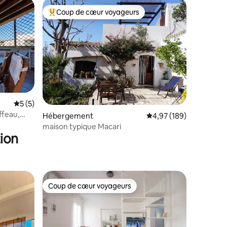
Coup de cœur voyageurs
Coups de cœur voyageurs les plus appréciés
taires : 4,83 sur 5
Évaluation moyenne sur la base de 5 commentaires : 5 sur 5
5 (5)
ffeau,
Hébergement
Évaluation moyenne sur
4,97 (189)
maison typique Macari
ion
Coup de cœur voyageurs
Coup de cœur voyageurs