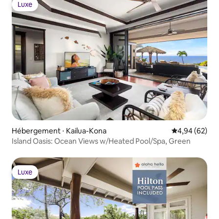
Luxe
Luxe
Hébergement ⋅ Kailua-Kona
Évaluation mo
4,94 (62)
Island Oasis: Ocean Views w/Heated Pool/Spa, Green
Luxe
Luxe