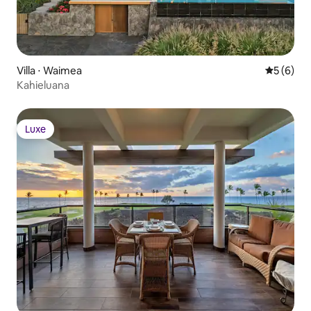
Villa ⋅ Waimea
Évaluatio
5 (6)
Kahieluana
Luxe
Luxe