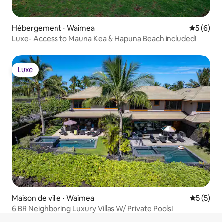
Hébergement ⋅ Waimea
Évaluatio
5 (6)
Luxe- Access to Mauna Kea & Hapuna Beach included!
Luxe
Luxe
Maison de ville ⋅ Waimea
Évaluatio
5 (5)
6 BR Neighboring Luxury Villas W/ Private Pools!