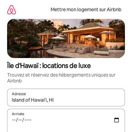
Aller
directement
Mettre mon logement sur Airbnb
au
contenu
Île d'Hawaï : locations de luxe
Trouvez et réservez des hébergements uniques sur
Airbnb
Adresse
Lorsque les résultats s'affichent, utilisez les flèches vers le hau
Arrivée