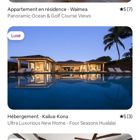
Appartement en résidence ⋅ Waimea
Évaluatio
5 (7)
Panoramic Ocean & Golf Course Views
Luxe
Luxe
Hébergement ⋅ Kailua-Kona
Évaluatio
5 (3)
Ultra Luxurious New Home - Four Seasons Hualalai