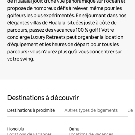
de Hualalai jouit d'une vue panoramique sur l'océan et
propose de nombreux défis à relever, même pour les
golfeurs les plus expérimentés. En séjournant dans nos
élégantes villas de Hualalai situées juste à côté du
parcours, passez des vacances 100 % golf ! Votre
concierge Luxury Retreats peut organiser la location
d'équipement et les heures de départ pour tous les
parcours : vous n'aurez plus qu'à vous concentrer sur
votre swing.
Destinations à découvrir
Destinations à proximité
Autres types de logements
Lie
Honolulu
Oahu
Locations de vacances
Locations de vacances