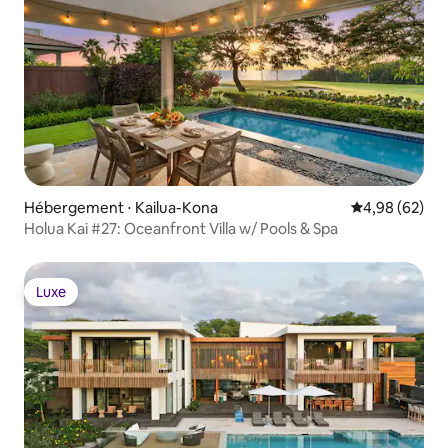
Hébergement ⋅ Kailua-Kona
Évaluation mo
4,98 (62)
Holua Kai #27: Oceanfront Villa w/ Pools & Spa
Luxe
Luxe