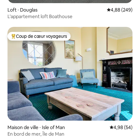
Loft ⋅ Douglas
Évaluation moy
4,88 (249)
L'appartement loft Boathouse
Coup de cœur voyageurs
Coups de cœur voyageurs les plus appréciés
Maison de ville ⋅ Isle of Man
Évaluation mo
4,98 (54)
En bord de mer, Île de Man