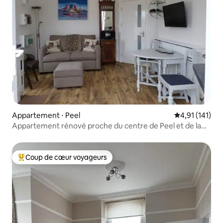
Appartement ⋅ Peel
Évaluation moy
4,91 (141)
Appartement rénové proche du centre de Peel et de la
plage
Coup de cœur voyageurs
Coups de cœur voyageurs les plus appréciés