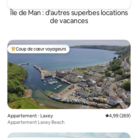
Île de Man : d'autres superbes locations
de vacances
Coup de cœur voyageurs
Coups de cœur voyageurs les plus appréciés
Appartement ⋅ Laxey
Évaluation moy
4,99 (269)
Appartement Laxey Beach