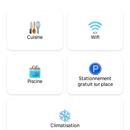
dispose d'un lit double complet avec un
cuisine bien équi
matelas haut de gamme approprié,
salon accueillant, 
d'une salle de bains avec toutes les
49 pouces. La sall
commodités et d'un coin salon
douche avec une b
entièrement équipé qui permet de
chambre conforta
cuisiner, de manger et de s'asseoir.
également d'une té
Notre cabane est une petite maison, pas
Place de parking.
Cuisine
Wifi
une grande tente. Tout ce dont vous
fourni. Idéal pour 
avez besoin est intelligemment installé
voyageurs en solo
dans un refuge élégant et confortable
pour deux.
Stationnement
Piscine
gratuit sur place
Climatisation