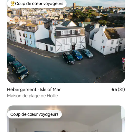
Coup de cœur voyageurs
Coups de cœur voyageurs les plus appréciés
Hébergement ⋅ Isle of Man
Évaluation
5 (31)
Maison de plage de Hollie
Coup de cœur voyageurs
Coup de cœur voyageurs