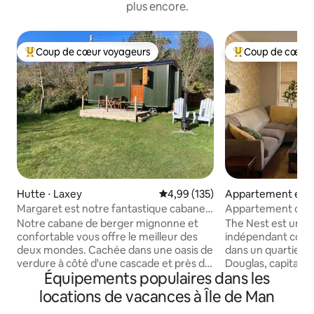
plus encore.
Coup de cœur voyageurs
Coup de cœur 
Coups de cœur voyageurs les plus appréciés
Coups de cœur vo
Hutte ⋅ Laxey
Évaluation moyenne sur la base 
4,99 (135)
Appartement en r
ouglas
Margaret est notre fantastique cabane
Appartement centr
de berger
élégant, parking p
Notre cabane de berger mignonne et
The Nest est un 
confortable vous offre le meilleur des
indépendant confo
deux mondes. Cachée dans une oasis de
dans un quartier c
verdure à côté d'une cascade et près de
Douglas, capitale de l'
Équipements populaires dans les
la plage, la cabane se trouve à quelques
accessible par un e
pas des pubs, restaurants et
menant à votre pr
locations de vacances à Île de Man
commerces de Laxey. Notre cabane
(et balcon !) Le Nest comprend une