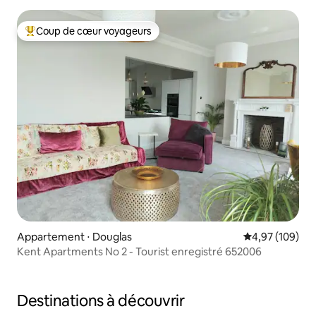
Coup de cœur voyageurs
Coups de cœur voyageurs les plus appréciés
Appartement ⋅ Douglas
Évaluation moy
4,97 (109)
Kent Apartments No 2 - Tourist enregistré 652006
Destinations à découvrir