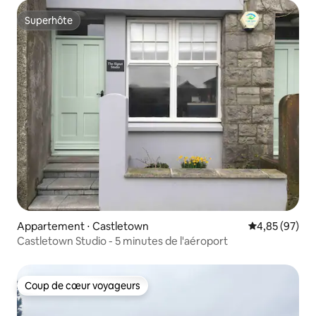
Superhôte
Superhôte
Appartement ⋅ Castletown
Évaluation mo
4,85 (97)
Castletown Studio - 5 minutes de l'aéroport
Coup de cœur voyageurs
Coup de cœur voyageurs