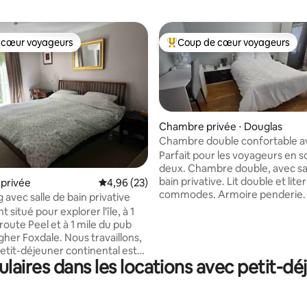
 cœur voyageurs
Coup de cœur voyageurs
 cœur voyageurs
Coups de cœur voyageurs les p
sur la base de 58 commentaires : 5 sur 5
Chambre privée ⋅ Douglas
Chambre double confortable av
de bain privative dans un bung
Parfait pour les voyageurs en s
Douglas.
deux. Chambre double, avec salle de
bain privative. Lit double et liter
privée
Évaluation moyenne sur la base de 23 commen
4,96 (23)
commodes. Armoire penderie. 
 avec salle de bain privative
chaises. Bureau et chaise. Smar
 situé pour explorer l'île, à 1
pouces. Sèche-cheveux. Peigno
 route Peel et à 1 mile du pub
Pantoufles. Éventail. Guides. Ne
oxdale. Nous travaillons,
Prime Video, BBC iPlayer, etc. Une
etit-déjeuner continental est
connexion Wi-Fi rapide. Salle de bains
aires dans les locations avec petit-déj
 vous pouvez prendre le petit-
privative : Douche et toilettes.
 à tout moment pour vous
Serviettes, shampoing et gel d
etc. 2e toilette : (partagée) Toilettes,
 1 voiture ou 3 motos. Les lits