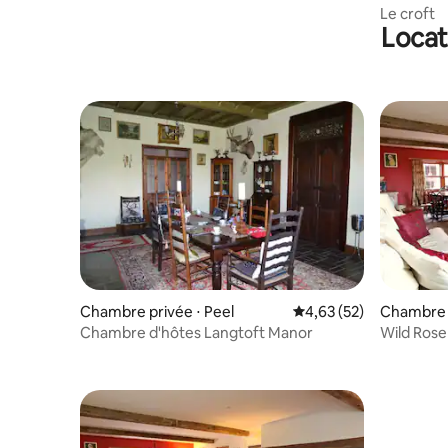
Le croft
Locat
Chambre privée ⋅ Peel
Évaluation moyenne su
4,63 (52)
Chambre p
Chambre d'hôtes Langtoft Manor
Wild Rose
Knockalo