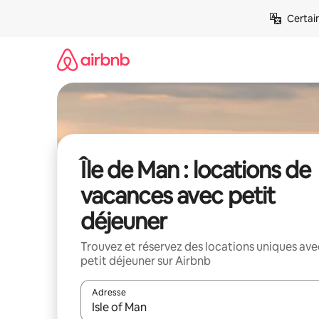
Aller
Certai
directement
au
contenu
Île de Man : locations de
vacances avec petit
déjeuner
Trouvez et réservez des locations uniques ave
petit déjeuner sur Airbnb
Adresse
Lorsque les résultats s'affichent, utilisez les flèc