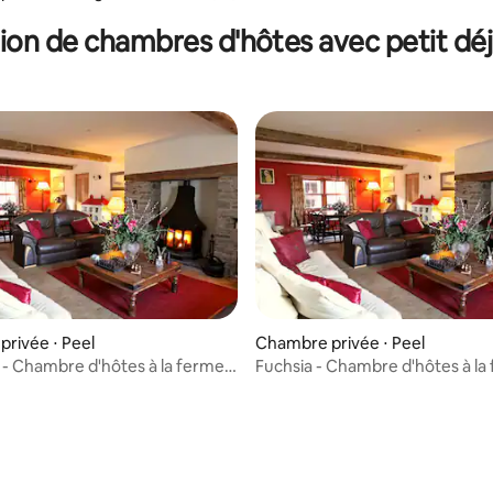
ion de chambres d'hôtes avec petit dé
r la base de 52 commentaires : 4,63 sur 5
rivée ⋅ Peel
Chambre privée ⋅ Peel
 - Chambre d'hôtes à la ferme
Fuchsia - Chambre d'hôtes à la
e Beg
Knockaloe Beg