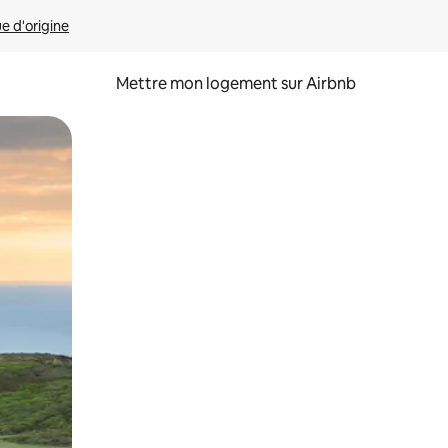
ue d'origine
Mettre mon logement sur Airbnb
sant glisser.