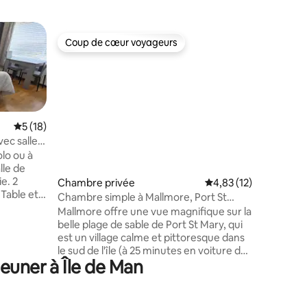
Chambre 
Coup de cœur voyageurs
Coup
lus appréciés
Coup de cœur voyageurs
Coups d
Appartem
avec vue 
Dans nos
que vous 
une chos
toujours 
mer. Vot
Évaluation moyenne sur la base de 18 commentaires : 5 sur 5
5 (18)
couloir d
ec salle
de 2 mètr
alow à
olo ou à
séparée, 
salon/sal
ie. 2
taires : 4,96 sur 5
Chambre privée
Évaluation moyenne su
4,83 (12)
également
Table et
séjour. 
Chambre simple à Mallmore, Port St
t TV 43
chambres
Mary
Mallmore offre une vue magnifique sur la
irs.
artiste di
belle plage de sable de Port St Mary, qui
tflix,
Constable
est un village calme et pittoresque dans
(16).
le sud de l'île (à 25 minutes en voiture de
euner à Île de Man
Douglas). Mallmore est idéal pour les
particuliers, les couples et les petits
ouche,
groupes. Il existe un certain nombre
d'annonces pour des chambres de