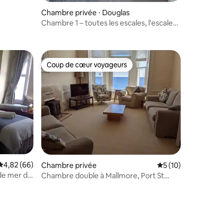
Chambre privée ⋅ Douglas
Chambre 1 – toutes les escales, l'escale
ntaires : 4,71 sur 5
ultime
Coup de cœur voyageurs
Coup de cœur voyageurs
Évaluation moyenne sur la base de 66 commentaires : 4,82 sur 5
4,82 (66)
mmentaires : 5 sur 5
Chambre privée
Évaluation moyenne
5 (10)
 de mer de
Chambre double à Mallmore, Port St
Mary