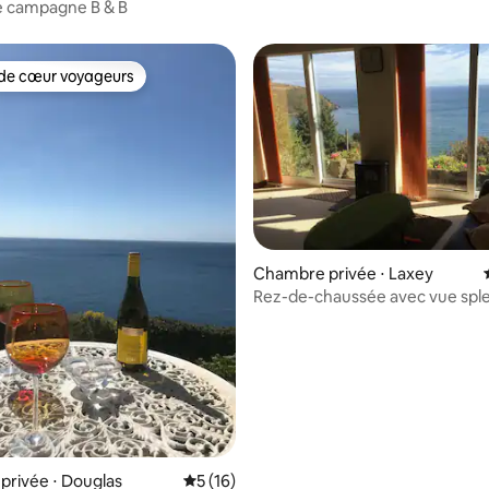
e campagne B & B
de cœur voyageurs
 cœur voyageurs les plus appréciés
 la base de 57 commentaires : 4,98 sur 5
Chambre privée ⋅ Laxey
Rez-de-chaussée avec vue sple
la baie de Laxey
rivée ⋅ Douglas
Évaluation moyenne sur la base de 16 co
5 (16)