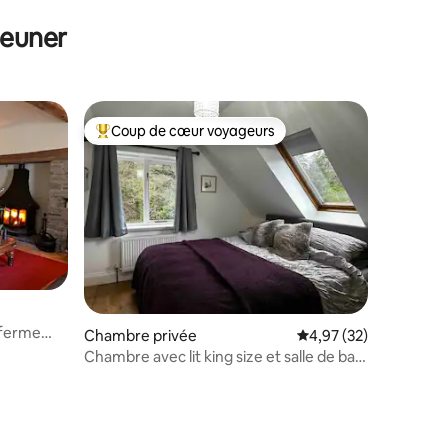
jeuner
Coup de cœur voyageurs
Coups de cœur voyageurs les plus appréciés
 ferme
Chambre privée
Évaluation moyenne su
4,97 (32)
Chambre avec lit king size et salle de bain
attenante avec vue sur la rivière