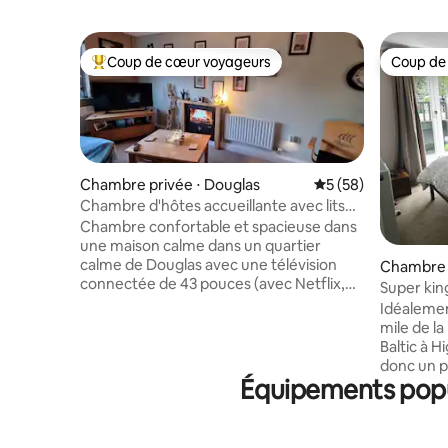
Coup de cœur voyageurs
Coup de
Coups de cœur voyageurs les plus appréciés
Coup de
Chambre privée ⋅ Douglas
Évaluation moyenne 
5 (58)
Chambre d'hôtes accueillante avec lits
jumeaux
Chambre confortable et spacieuse dans
une maison calme dans un quartier
calme de Douglas avec une télévision
Chambre 
connectée de 43 pouces (avec Netflix,
Super king
Amazon Prime, etc.) porte verrouillable
Idéalement
et thé et café. Les lits peuvent être
mile de la
jumeaux, doubles ou simples. Salle de
Baltic à Higher F
bain (baignoire/douche) et cuisine
donc un p
partagées avec moi-même et mon
Équipements popul
fourni et
partenaire. Carte et dépliants
déjeuner
d'information touristique affichés.
convenir. La propriété dispose d'un
Logement situé à proximité des arrêts
parking pour