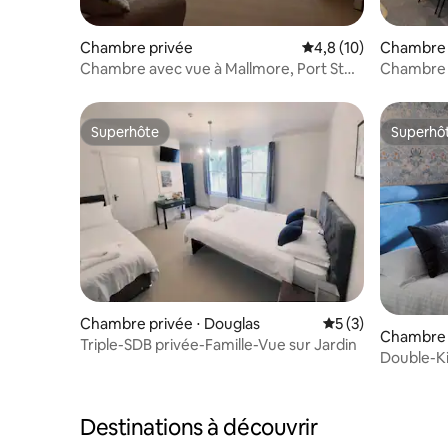
Chambre privée
Évaluation moyenne s
4,8 (10)
Chambre 
Chambre avec vue à Mallmore, Port St
Chambre a
Mary
2 personn
Superhôte
Superhô
Superhôte
Superhô
Chambre privée ⋅ Douglas
Évaluation moyenn
5 (3)
Chambre p
Triple-SDB privée-Famille-Vue sur Jardin
Double-K
Destinations à découvrir