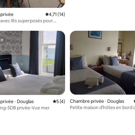
ur la base de 10 commentaires : 4,8 sur 5
privée
Évaluation moyenne sur la base de 14 comme
4,71 (14)
vec lits superposés pour
es à Mallmore, Port St Mary
te
te
e sur la base de 3 commentaires : 5 sur 5
Chambre privée ⋅ Douglas
rivée ⋅ Douglas
Évaluation moyenne sur la base de 4 co
5 (4)
Petite maison d'hôtes en bord
ing-SDB privée-Vue mer
Douglas.