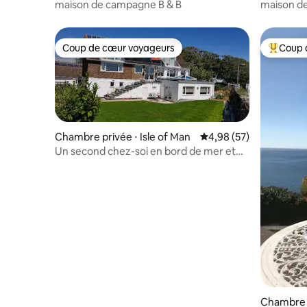
maison de campagne B & B
maison d
Coup de cœur voyageurs
Coup 
Coup de cœur voyageurs
Coups de
Chambre privée ⋅ Isle of Man
Évaluation moyenne sur
4,98 (57)
Un second chez-soi en bord de mer et
près des Southern Hills.
Chambre p