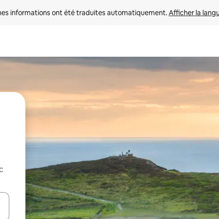
nes informations ont été traduites automatiquement. 
Afficher la lang
c
hes vers le haut et vers le bas pour les parcourir ou en appuyant et en fai