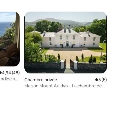
Évaluation moyenne sur la base de 48 commentaires : 4,94 sur 5
4,94 (48)
ndide sur
Chambre privée
Évaluation moyenn
5 (5)
Maison Mount Auldyn – La chambre de
Douglas
mmentaires : 5 sur 5