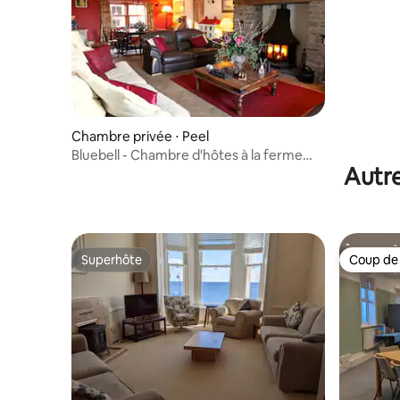
Chambre privée ⋅ Peel
Bluebell - Chambre d'hôtes à la ferme
Autre
Knockaloe Beg
Superhôte
Coup de
Superhôte
Coup de