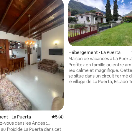
Hébergement ⋅ La Puerta
Maison de vacances à La Puert
Profitez en famille ou entre am
lieu calme et magnifique. Cette maison
se situe dans un circuit fermé 
le village de La Puerta, Estado Tru
est équipée et dispose de : 4 chambres 2
salles de bains SalonSalle à manger
Blanchisserie Barbecue Parking Capacité
d'accueil jusqu'à 12 personnes. C'est un
quartier sûr et calme, idéal pou
détendre en famille. IMPORTANT : Les
nt ⋅ La Puerta
Évaluation moyenne sur la base de 4 co
5 (4)
clés de la maison sont avec moi 
z-vous dans les Andes :
donne personnellement dans la 
appartement à La Puerta.
au froid de La Puerta dans cet
Maracaibo.