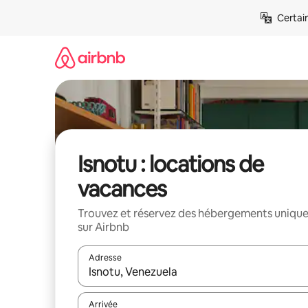
Aller
Certai
directement
au
contenu
Isnotu : locations de
vacances
Trouvez et réservez des hébergements uniqu
sur Airbnb
Adresse
Lorsque les résultats s'affichent, utilisez les flèc
Arrivée