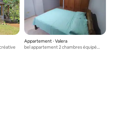
Appartement ⋅ Valera
créative
bel appartement 2 chambres équipé
pour séjour courte durée