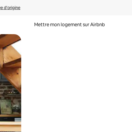
ue d'origine
Mettre mon logement sur Airbnb
sant glisser.