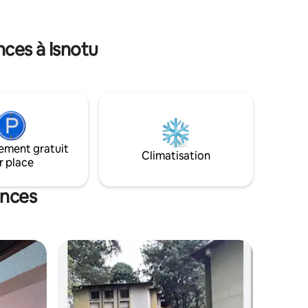
nces à Isnotu
ement gratuit
Climatisation
r place
ances