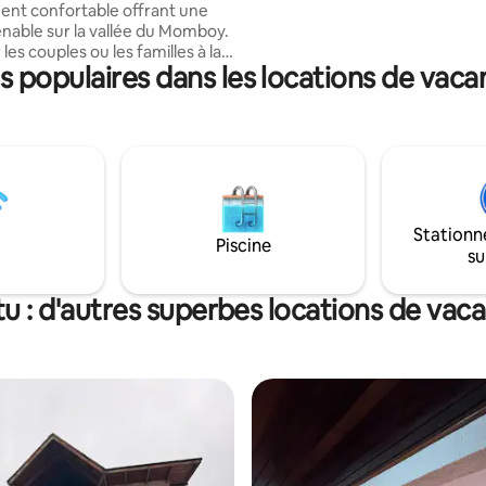
nt confortable offrant une
nable sur la vallée du Momboy.
 les couples ou les familles à la
populaires dans les locations de vaca
 de tranquillité, de brume et
eilleur : • Vues :
fait pour le café du matin. •
 eau chaude garantie et Wi-Fi
 la place et à quelques minutes
 parking privé.
la magie de Trujillo depuis le
Stationn
refuge de montagne !
Piscine
su
tu : d'autres superbes locations de vac