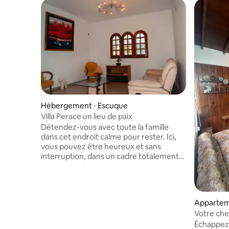
Hébergement ⋅ Escuque
Villa Perace un lieu de paix
Détendez-vous avec toute la famille
dans cet endroit calme pour rester. Ici,
vous pouvez être heureux et sans
interruption, dans un cadre totalement
privé ; en outre, vous bénéficierez d'une
attention personnalisée, vous arriverez
dans un logement parfait et vous
pourrez faire des visites de bénédiction.
Apparteme
À 15 minutes d'Isnotu À 5 minutes du
Votre che
sanctuaire Dulce Nombre de Jesús
spacieux 
Échappez 
d'Escuque 1 heure hors de La Paz Parc