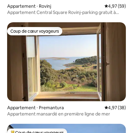
Appartement ⋅ Rovinj
Évaluation mo
4,97 (59)
Appartement Central Square Rovinj-parking gratuit à
proximité#
Coup de cœur voyageurs
Coup de cœur voyageurs
Appartement ⋅ Premantura
Évaluation mo
4,97 (38)
Appartement mansardé en première ligne de mer
Coup de cœur voyageurs