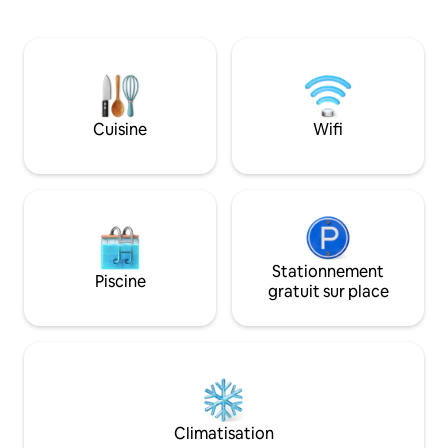
chaises longues. La maison dispose
une balade en famil
d'une cuisine entièrement équipée,
1 kayak (1 par pers
d'une salle de bain privée avec douche à
partagé sont inclus
l'italienne et d'un salon avec télévision
les îles voisines 
Internet. Le barbecue est libre
chose de spécial. V
d'utilisation (il est partagé avec les
Nous fournissons 
voyageurs d'autres appartements).
nettoyage suppl
Cuisine
Wifi
Possibilité de louer un amarrage de
pouvez le voir da
bateau - avec un préavis et en accord
avec la propriétaire. Le Wi-Fi et le
stationnement sont gratuits et
disponibles sur le site. Il est permis de
fumer sur terrasse.
Stationnement
Piscine
gratuit sur place
Climatisation