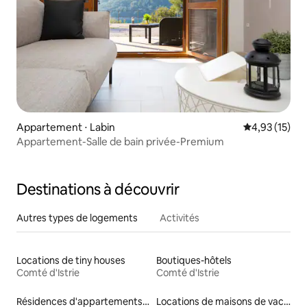
Appartement ⋅ Labin
Évaluation mo
4,93 (15)
Appartement-Salle de bain privée-Premium
Destinations à découvrir
Autres types de logements
Activités
Locations de tiny houses
Boutiques-hôtels
Comté d'Istrie
Comté d'Istrie
Résidences d'appartements en location
Locations de maisons de vacances