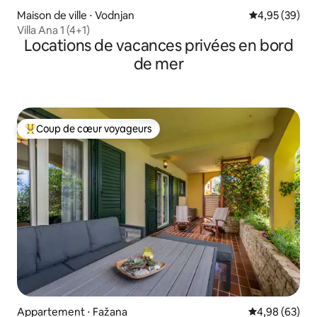
Maison de ville ⋅ Vodnjan
Évaluation mo
4,95 (39)
Villa Ana 1 (4+1)
Locations de vacances privées en bord
de mer
Coup de cœur voyageurs
Coups de cœur voyageurs les plus appréciés
Appartement ⋅ Fažana
Évaluation mo
4,98 (63)