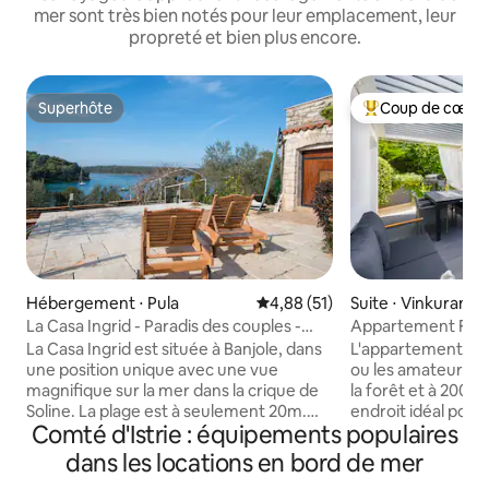
mer sont très bien notés pour leur emplacement, leur
propreté et bien plus encore.
Superhôte
Coup de cœur 
Superhôte
Coups de cœur vo
Hébergement ⋅ Pula
Évaluation moyenne sur la base
4,88 (51)
Suite ⋅ Vinkuran
La Casa Ingrid - Paradis des couples -
Appartement Fore
Plage (20 m)
table, vélos et kay
La Casa Ingrid est située à Banjole, dans
L'appartement est 
une position unique avec une vue
ou les amateurs de
magnifique sur la mer dans la crique de
la forêt et à 200 m
Soline. La plage est à seulement 20m.
endroit idéal pour
Comté d'Istrie : équipements populaires
Vous pourrez vous détendre et profiter
endroit calme au 
de la brise marine sur une terrasse avec
issue. Profitez de l
dans les locations en bord de mer
une vue imprenable, ou bronzer sur des
la terrasse, jouez