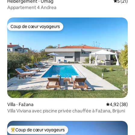
Hébergement ⋅ Umag
Évaluation
5 (21)
Appartement 4 Andrea
Coup de cœur voyageurs
Coup de cœur voyageurs
Villa ⋅ Fažana
Évaluation mo
4,92 (38)
Villa Viviana avec piscine privée chauffée à Fažana, Brijuni
Coup de cœur voyageurs
Coups de cœur voyageurs les plus appréciés