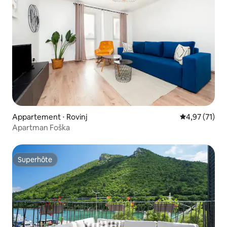
Appartement ⋅ Rovinj
Évaluation mo
4,97 (71)
Apartman Foška
Superhôte
Superhôte