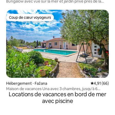
Bungalow avec vue sur la mer et jardin privé près de la
plage
Coup de cœur voyageurs
Coup de cœur voyageurs
Hébergement ⋅ Fažana
Évaluation mo
4,91 (66)
Maison de vacances Una avec 3 chambres, jusqu'à 6
Locations de vacances en bord de mer
personnes
avec piscine