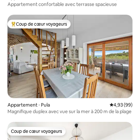
Appartement confortable avec terrasse spacieuse
Coup de cœur voyageurs
Coups de cœur voyageurs les plus appréciés
Appartement ⋅ Pula
Évaluation mo
4,93 (99)
Magnifique duplex avec vue sur la mer à 200 m de la plage
Coup de cœur voyageurs
Coup de cœur voyageurs