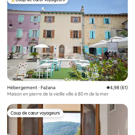
Coups de cœur voyageurs les plus appréciés
Hébergement ⋅ Fažana
Évaluation mo
4,98 (61)
Maison en pierre de la vieille ville à 80 m de la mer
Coup de cœur voyageurs
Coup de cœur voyageurs