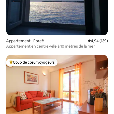
Appartement ⋅ Poreč
Évaluation moy
4,94 (139)
Appartement en centre-ville à 10 mètres de la mer
Coup de cœur voyageurs
Coups de cœur voyageurs les plus appréciés