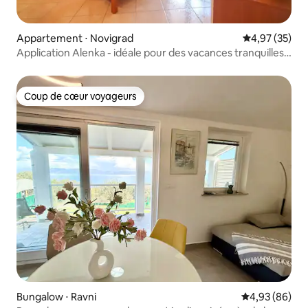
Appartement ⋅ Novigrad
Évaluation mo
4,97 (35)
Application Alenka - idéale pour des vacances tranquilles
et agréables.
Coup de cœur voyageurs
Coup de cœur voyageurs
Bungalow ⋅ Ravni
Évaluation mo
4,93 (86)