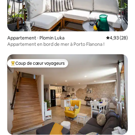
Appartement ⋅ Plomin Luka
Évaluation mo
4,93 (28)
Appartement en bord de mer à Porto Flanona !
Coup de cœur voyageurs
Coups de cœur voyageurs les plus appréciés