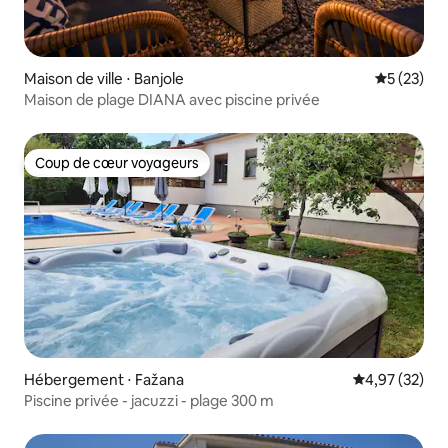
Maison de ville ⋅ Banjole
Évaluation
5 (23)
Maison de plage DIANA avec piscine privée
Coup de cœur voyageurs
Coup de cœur voyageurs
Hébergement ⋅ Fažana
Évaluation mo
4,97 (32)
Piscine privée - jacuzzi - plage 300 m