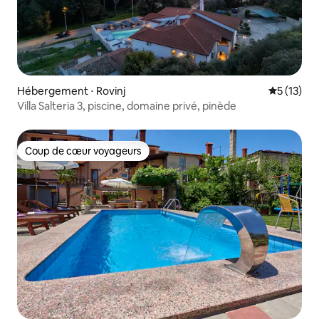
Hébergement ⋅ Rovinj
Évaluation
5 (13)
Villa Salteria 3, piscine, domaine privé, pinède
Coup de cœur voyageurs
Coup de cœur voyageurs