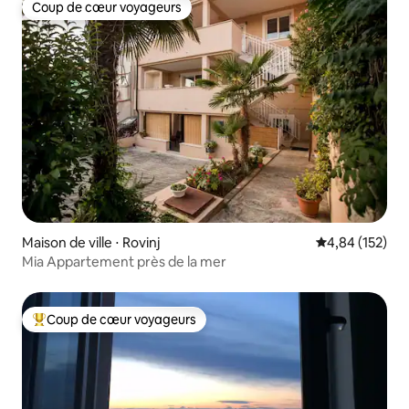
Coup de cœur voyageurs
Coup de cœur voyageurs
Maison de ville ⋅ Rovinj
Évaluation moy
4,84 (152)
Mia Appartement près de la mer
Coup de cœur voyageurs
Coups de cœur voyageurs les plus appréciés