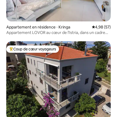
Appartement en résidence ⋅ Kringa
Évaluation mo
4,98 (57)
Appartement LOVOR au cœur de l'Istria, dans un cadre
verdoyant et pittoresque
Coup de cœur voyageurs
Coups de cœur voyageurs les plus appréciés