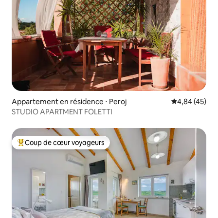
Appartement en résidence ⋅ Peroj
Évaluation mo
4,84 (45)
STUDIO APARTMENT FOLETTI
Coup de cœur voyageurs
Coups de cœur voyageurs les plus appréciés