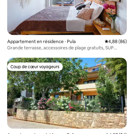
Appartement en résidence ⋅ Pula
Évaluation mo
4,88 (86)
Grande terrasse, accessoires de plage gratuits, SUP
gratuit
Coup de cœur voyageurs
Coup de cœur voyageurs