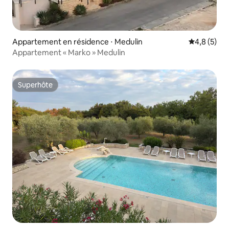
Appartement en résidence ⋅ Medulin
Évaluation 
4,8 (5)
Appartement « Marko » Medulin
Superhôte
Superhôte