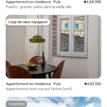
Appartement en résidence ⋅ Pula
Évaluation mo
4,68 (98)
PulaGo : grenier calme dans la vieille ville
Coup de cœur voyageurs
Coup de cœur voyageurs
Appartement en résidence ⋅ Pula
Évaluation mo
4,82 (56)
Appartement avec vue sur l'arène (vert)
Superhôte
Superhôte