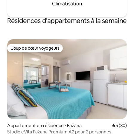
Climatisation
Résidences d'appartements à la semaine
Coup de cœur voyageurs
Coup de cœur voyageurs
Appartement en résidence ⋅ Fažana
Évaluation
5 (30)
Studio eVita Fažana Premium A2 pour 2 personnes