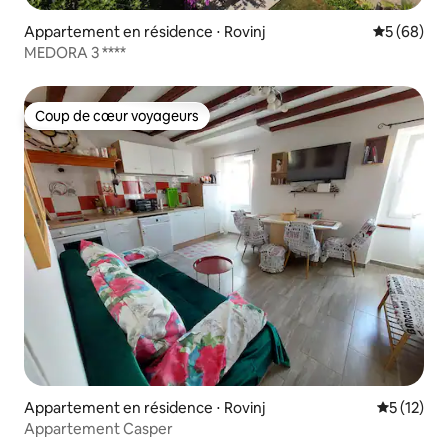
Appartement en résidence ⋅ Rovinj
Évaluation
5 (68)
MEDORA 3 ****
Coup de cœur voyageurs
Coup de cœur voyageurs
Appartement en résidence ⋅ Rovinj
Évaluation
5 (12)
Appartement Casper