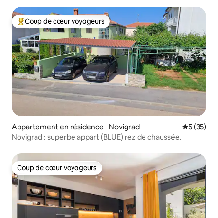
Coup de cœur voyageurs
Coups de cœur voyageurs les plus appréciés
Appartement en résidence ⋅ Novigrad
Évaluation
5 (35)
Novigrad : superbe appart (BLUE) rez de chaussée.
Coup de cœur voyageurs
Coup de cœur voyageurs