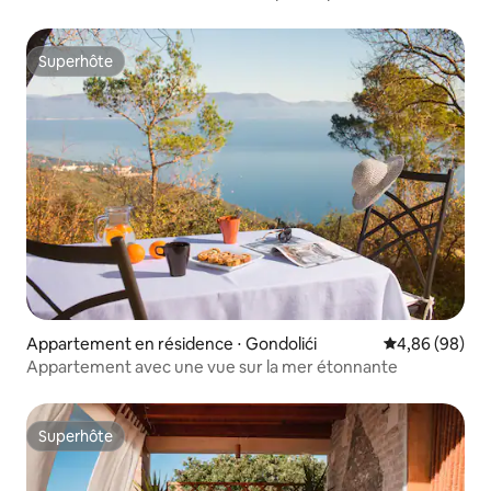
Superhôte
Superhôte
Appartement en résidence ⋅ Gondolići
Évaluation mo
4,86 (98)
Appartement avec une vue sur la mer étonnante
Superhôte
Superhôte