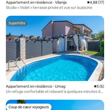
Appartement en résidence ⋅ Vilanija
Évaluation mo
4,88 (17)
Studio « Violet » terrasse privée et vue sur la piscine
Superhôte
Superhôte
Appartement en résidence ⋅ Umag
Évaluatio
5 (6)
Un refuge confortable et relaxant à quelques minutes de
la plage
Coup de cœur voyageurs
Coup de cœur voyageurs