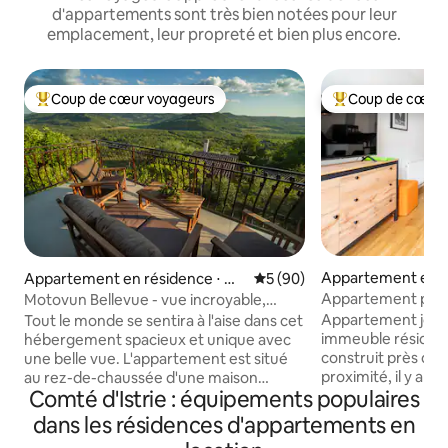
d'appartements sont très bien notées pour leur
emplacement, leur propreté et bien plus encore.
Coup de cœur voyageurs
Coup de cœur 
Coups de cœur voyageurs les plus appréciés
Coups de cœur vo
Appartement en r
Appartement en résidence ⋅ Op
Évaluation moyenne sur la b
5 (90)
⋅ Pula
rtalj
Appartement près
Motovun Bellevue - vue incroyable,
parking 2+1
confortable
Appartement joli
Tout le monde se sentira à l'aise dans cet
immeuble résiden
hébergement spacieux et unique avec
construit près du 
une belle vue. L'appartement est situé
proximité, il y a 
au rez-de-chaussée d'une maison
Comté d'Istrie : équipements populaires
avec de nombreux
familiale construite il y a plus de 100 ans
supermarchés. Les
lorsqu'elle servait de grange. Elle a été
dans les résidences d'appartements en
relient rapidement
reconstruite pour devenir une maison