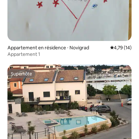
Appartement en résidence ⋅ Novigrad
Évaluation mo
4,79 (14)
Appartement 1
Superhôte
Superhôte