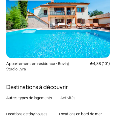
Appartement en résidence ⋅ Rovinj
Évaluation moy
4,88 (101)
Studio Lyra
Destinations à découvrir
Autres types de logements
Activités
Locations de tiny houses
Locations en bord de mer