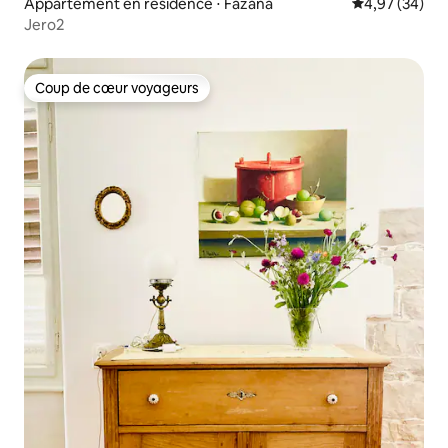
Appartement en résidence ⋅ Fažana
Évaluation mo
4,97 (34)
Jero2
Coup de cœur voyageurs
Coup de cœur voyageurs