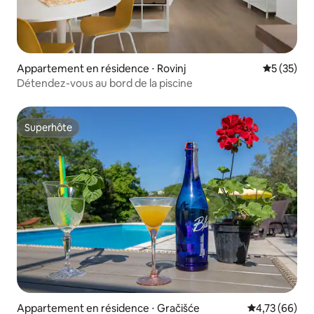
Appartement en résidence ⋅ Rovinj
Évaluation
5 (35)
Détendez-vous au bord de la piscine
Superhôte
Superhôte
Appartement en résidence ⋅ Gračišće
Évaluation mo
4,73 (66)