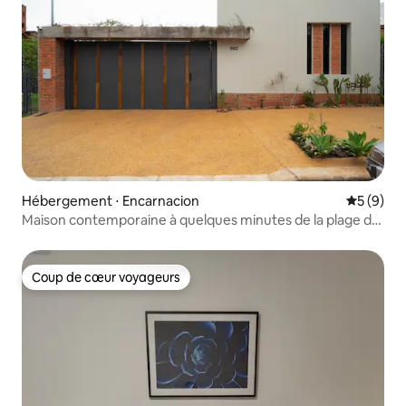
Hébergement ⋅ Encarnacion
Évaluatio
5 (9)
Maison contemporaine à quelques minutes de la plage de
San José
Coup de cœur voyageurs
Coup de cœur voyageurs