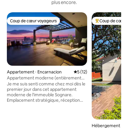
plus encore.
Coup de cœur voyageurs
Coup de cœur 
Coup de cœur voyageurs
Coups de cœur vo
Appartement ⋅ Encarnacion
Évaluation moyenne sur la b
5 (12)
Appartement moderne (entièrement
équipé)
Je me suis senti comme chez moi dès le
premier jour dans cet appartement
moderne de l'immeuble Sognare.
Emplacement stratégique, réception
24 h/24 et tout ce dont vous avez besoin
pour un séjour confortable : lit double,
canapé-lit, cuisine équipée, salle de bain
complète, Wi-Fi, Netflix et balcon privé.
Hébergement ⋅ En
Le bâtiment dispose d'une laverie avec