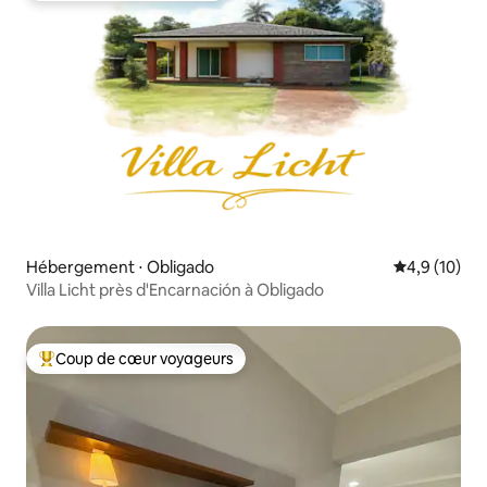
Hébergement ⋅ Obligado
Évaluation m
4,9 (10)
Villa Licht près d'Encarnación à Obligado
Coup de cœur voyageurs
Coups de cœur voyageurs les plus appréciés