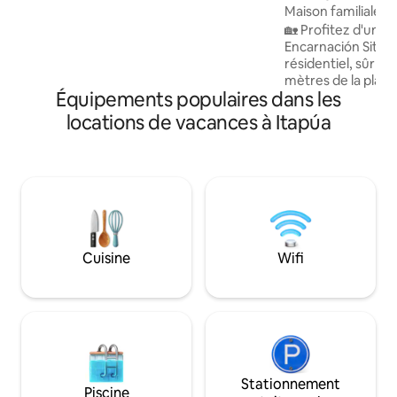
Maison familiale d
supplément. En face de l'immeuble, une
🏡 Profitez d'un sé
pizzeria emblématique. Je cherche
Encarnación Située dans un quartier
toujours à offrir le plus grand confort à
résidentiel, sûr et
mes hôtes ; si vous me choisissez, je
mètres de la plage
veillerai à ce que votre expérience soit
Équipements populaires dans les
maison est l'endroi
excellente !
reposer et partager en 
locations de vacances à Itapúa
des moments uniq
environnement co
accueillant, avec 
emplacement qui 
d'accéder facileme
attractions de la ville. 🌅 Détendez
déconnectez et pr
tranquillité tout 
Cuisine
Wifi
inoubliables. Nous
Stationnement
Piscine