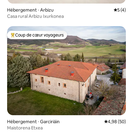
Hébergement ⋅ Arbizu
Évaluatio
5 (4)
Casa rural Arbizu Ixurkonea
Coup de cœur voyageurs
Coups de cœur voyageurs les plus appréciés
Hébergement ⋅ Garciriáin
Évaluation mo
4,98 (50)
Maistorena Etxea