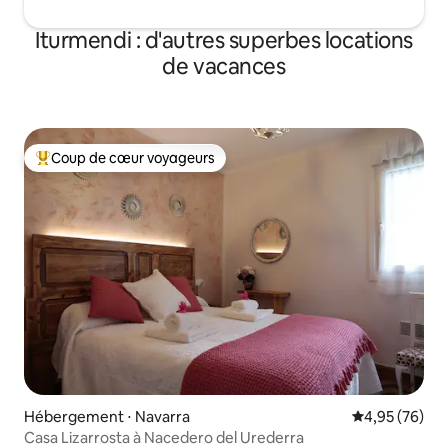
Iturmendi : d'autres superbes locations
de vacances
Coup de cœur voyageurs
Coups de cœur voyageurs les plus appréciés
Hébergement ⋅ Navarra
Évaluation mo
4,95 (76)
Casa Lizarrosta à Nacedero del Urederra