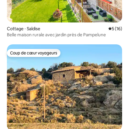
Cottage ⋅ Saldise
Évaluation
5 (16)
Belle maison rurale avec jardin près de Pampelune
Coup de cœur voyageurs
Coup de cœur voyageurs