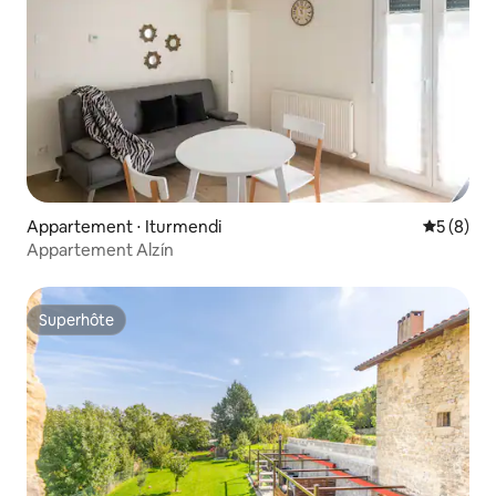
Appartement ⋅ Iturmendi
Évaluatio
5 (8)
Appartement Alzín
Superhôte
Superhôte