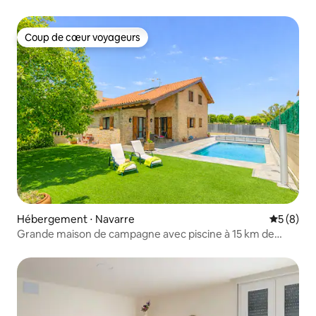
Coup de cœur voyageurs
Coup de cœur voyageurs
Hébergement ⋅ Navarre
Évaluatio
5 (8)
Grande maison de campagne avec piscine à 15 km de
Pampelune