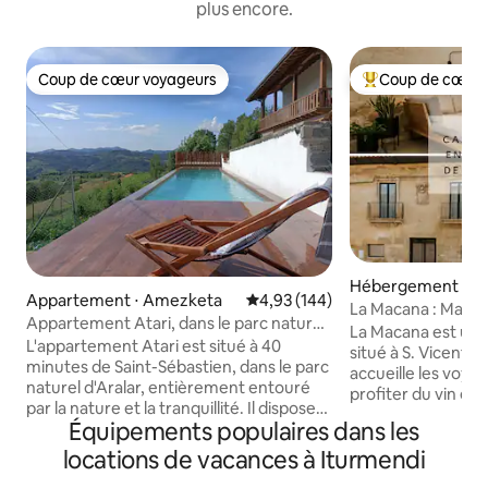
plus encore.
Coup de cœur voyageurs
Coup de cœur 
Coup de cœur voyageurs
Coups de cœur vo
Hébergement ⋅ Sa
Appartement ⋅ Amezketa
Évaluation moyenne sur la base 
4,93 (144)
de la Sonsierra
La Macana : Manor
Appartement Atari, dans le parc naturel
Sonsierra
La Macana est un m
d'Aralar.
L'appartement Atari est situé à 40
situé à S. Vicente 
minutes de Saint-Sébastien, dans le parc
accueille les voya
naturel d'Aralar, entièrement entouré
profiter du vin et 
par la nature et la tranquillité. Il dispose
sont à la recherc
Équipements populaires dans les
d'une chambre avec un lit double et un
spécial et d'inspi
lit superposé avec deux lits simples,
locations de vacances à Iturmendi
situé à seulement 
d'une salle de bain et d'un espace
de la gare de Haro