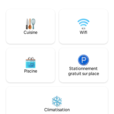
destiné à la cuisine, à la salle à manger et
centenaires et à 2
au salon. L'appartement dispose du
Laurel à Logroño. 
chauffage, de jeux de société, d'une
vignobles du mond
télévision, d'un jardin, d'une terrasse,
unique, vous pourr
d'une piscine avec vue, d'un barbecue,
moment de détent
d'une aire de jeux, d'un parking et du Wi-
ainsi que de la m
Fi.
de la région.
Cuisine
Wifi
ESFCTU00002000500004794300000000000000000000ESS0
Stationnement
Piscine
gratuit sur place
Climatisation