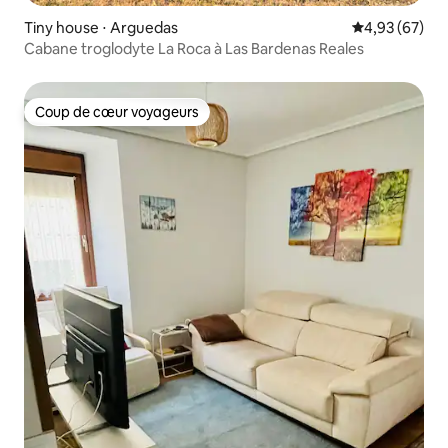
Tiny house ⋅ Arguedas
Évaluation mo
4,93 (67)
Cabane troglodyte La Roca à Las Bardenas Reales
Coup de cœur voyageurs
Coup de cœur voyageurs