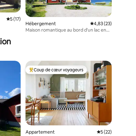
Évaluation moyenne sur la base de 17 commentaires : 5 sur 5
5 (17)
Hébergement
Évaluation moyenne su
4,83 (23)
mmentaires : 5 sur 5
Maison romantique au bord d'un lac en
plein cœur de la nature
ion
Coup de cœur voyageurs
lus appréciés
Coups de cœur voyageurs les plus appréciés
Appartement
Évaluation moyenne
5 (22)