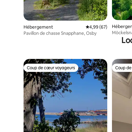
Héberge
Hébergement
Évaluation moyenne sur
4,99 (67)
Möckelsnäs Villan. A
Pavillon de chasse Snapphane, Osby
Lo
12 person
Coup de cœur voyageurs
Coup de
Coup de cœur voyageurs
Coup de