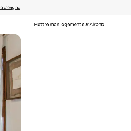
ue d'origine
Mettre mon logement sur Airbnb
sant glisser.