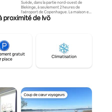
Suède, dans la partie nord-ouest de
ENTION
Blekinge, à seulement 2 heures de
 de bains
l'aéroport de Copenhague. La maison est
 à laver.
à proximité de Ivö
une maison suédoise rouge classique
avec vue sur deux lacs et rien d'autre
que la forêt. La maison est décorée dans
un style ancien et confortable avec tout
le luxe quotidien comme un lave-
vaisselle, un lave-linge et une salle de
bains moderne. Vous avez accès à votre
propre quai avec bateau à rames, kayak
ement gratuit
et baignade. Vous y trouverez de
Climatisation
r place
nombreuses possibilités pour aller à la
pêche, faire de la randonnée ou voir des
élans ou des cerfs près de la maison.
Coup de cœur voyageurs
Coup de cœur voyageurs