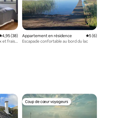
Évaluation moyenne sur la base de 38 commentaires : 4,95 sur 5
4,95 (38)
Appartement en résidence
Évaluation moyenn
5 (6)
et frais
Escapade confortable au bord du lac
taires : 4,95 sur 5
Coup de cœur voyageurs
lus appréciés
Coup de cœur voyageurs