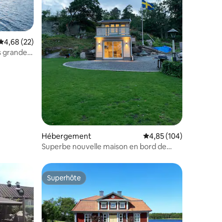
Évaluation moyenne sur la base de 22 commentaires : 4,68 sur 5
4,68 (22)
us grande
ntaires : 4,91 sur 5
Hébergement
Évaluation moyenne sur
4,85 (104)
Superbe nouvelle maison en bord de
mer !
Superhôte
Superhôte