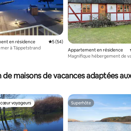
ent en résidence
Évaluation moyenne sur la base de 54 co
5 (54)
a mer à Täppetstrand
Appartement en résidence
Magnifique hébergement de v
dans la région préservée d'Öst
ur la base de 50 commentaires : 4,9 sur 5
 de maisons de vacances adaptées aux
 cœur voyageurs
Superhôte
 cœur voyageurs
Superhôte