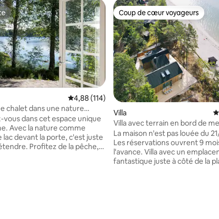
te
Coup de cœur voyageurs
te
Coup de cœur voyageurs
Évaluation moyenne sur la base de 114 comme
4,88 (114)
e chalet dans une nature
 la base de 101 commentaires : 4,98 sur 5
Villa
É
ue au bord du lac Halen
-vous dans cet espace unique
Villa avec terrain en bord de me
me. Avec la nature comme
sur la mer - Åhus, Äspet
La maison n'est pas louée du 21
le lac devant la porte, c'est juste
Les réservations ouvrent 9 moi
étendre. Profitez de la pêche,
l'avance. Villa avec un emplacement
donnée pédestre, de la pagaie,
fantastique juste à côté de la p
nade et de tout ce que la
une vue panoramique sur la mer
let est tout seul
naturel avec grande terrasse en
. Il y a une chambre et un
coin salon / repas. Cuisine, salle à manger
 . L'électricité est disponible et
et salon en plan ouvert. Salle de
s commodités comme la cuisine
télévision séparée (streaming
nt équipée, le réfrigérateur, le
uniquement). 3 chambres avec l