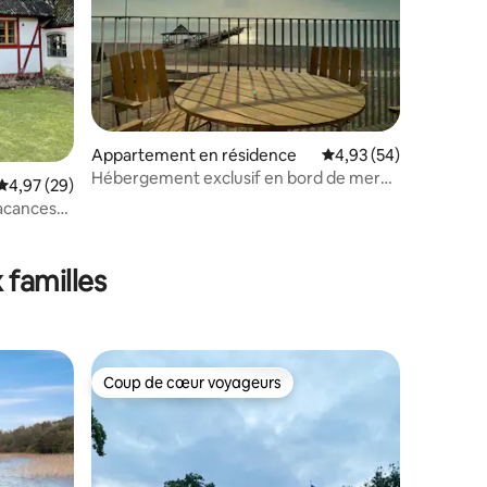
mmentaires : 5 sur 5
Appartement en résidence
Évaluation moyenne su
4,93 (54)
Hébergement exclusif en bord de mer
Évaluation moyenne sur la base de 29 commentaires : 4,97 sur 5
4,97 (29)
sur la plage d'Åhus
acances
erlen
 familles
Coup de cœur voyageurs
Coup de cœur voyageurs