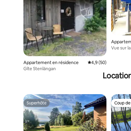
Appartem
Vue sur l
Appartement en résidence
Évaluation moyenne s
4,9 (50)
Gîte Stenlängan
Location
Superhôte
Coup de
Superhôte
Coup de