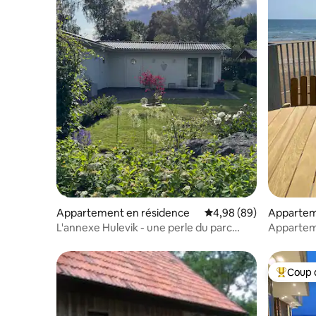
Appartement en résidence
Évaluation moyenne sur
4,98 (89)
Appartem
L'annexe Hulevik - une perle du parc
Apparteme
national d'Åsnens
Åhus
Coup 
Coups de