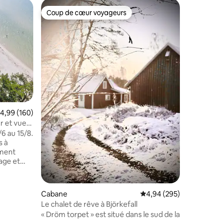
Cottage
Coup de cœur voyageurs
Coup
Coup de cœur voyageurs
Coups d
Nouvelle
avec vue 
Nouvelle
maison e
exclusif
privé, un
forêt et les 
d'activité
aventuri
relaxante
ntaires : 4,88 sur 5
serviette
valuation moyenne sur la base de 160 commentaires : 4,99 sur 5
4,99 (160)
Profitez d
spacieux 
r et vue
détendez
/6 au 15/8.
prenez u
s à
extérieur
vélo, l'éq
lage et
Rosenhult
. Terrain
 bois et
Cabane
Évaluation moyenne sur
4,94 (295)
Le chalet de rêve à Björkefall
« Dröm torpet » est situé dans le sud de la
its