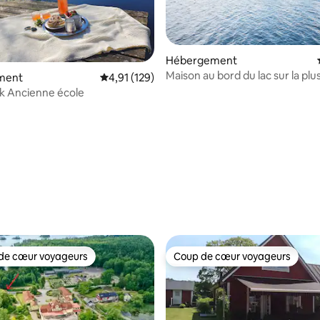
Hébergement
Maison au bord du lac sur la pl
 la base de 32 commentaires : 4,94 sur 5
ment
Évaluation moyenne sur la base de 129 comme
4,91 (129)
île de la Scanie
k Ancienne école
de cœur voyageurs
Coup de cœur voyageurs
 cœur voyageurs les plus appréciés
Coup de cœur voyageurs