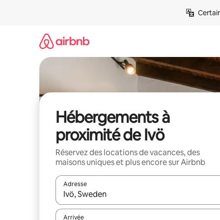
Aller
Certai
directement
au
contenu
Hébergements à
proximité de Ivö
Réservez des locations de vacances, des
maisons uniques et plus encore sur Airbnb
Adresse
Lorsque les résultats s'affichent, utilisez les flèc
Arrivée