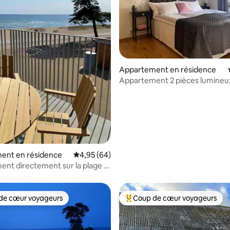
Appartement en résidence
Appartement 2 pièces lumineux 
avec parking
 la base de 89 commentaires : 4,98 sur 5
ent en résidence
Évaluation moyenne sur la base de 64 commen
4,95 (64)
nt directement sur la plage à
de cœur voyageurs
Coup de cœur voyageurs
 cœur voyageurs les plus appréciés
Coups de cœur voyageurs les p