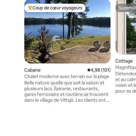
Coup de cœur voyageurs
Superhô
Coups de cœur voyageurs les plus appréciés
Superhô
Cottage
Magnifiqu
Cabane
Évaluation moyenne sur
4,98 (101)
fantastiq
Détendez
Chalet moderne avec terrain sur la plage
et au cal
Belle nature quelle que soit la saison et
voisin et 
plusieurs lacs. Épicerie, restaurants,
pour se d
gares ferroviaire et routière se trouvent
de la ran
dans le village de Vittsjö. Les clients ont
de la baig
accès à un bateau à rames, à deux
nature a à offrir. Le cha
kayaks et à la pêche depuis le ponton.
sur un cap
Terrain de golf, safari d'élans, gaufrier et
canapé-lit
Skåneleden se trouvent à proximité. Le
toutes le
parc animalier de Skåne est accessible en
entièreme
45 minutes en voiture. Des animaux