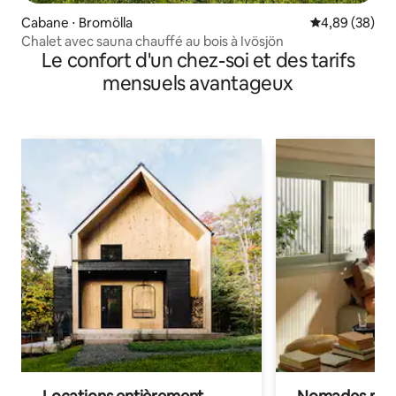
Cabane ⋅ Bromölla
Évaluation mo
4,89 (38)
Chalet avec sauna chauffé au bois à Ivösjön
Le confort d'un chez-soi et des tarifs
mensuels avantageux