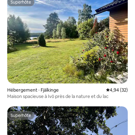
Superhôte
Superhôte
Hébergement ⋅ Fjälkinge
Évaluation mo
4,94 (32)
Maison spacieuse à Ivö près de la nature et du lac
Superhôte
Superhôte