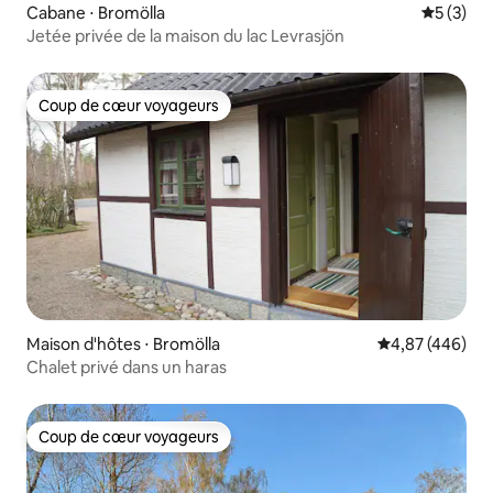
Cabane ⋅ Bromölla
Évaluatio
5 (3)
Jetée privée de la maison du lac Levrasjön
Coup de cœur voyageurs
Coup de cœur voyageurs
Maison d'hôtes ⋅ Bromölla
Évaluation moy
4,87 (446)
Chalet privé dans un haras
Coup de cœur voyageurs
Coup de cœur voyageurs