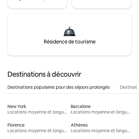
Résidence de tourisme
Destinations à découvrir
Destinations populaires pour des séjours prolongés
Destinati
New York
Barcelone
Locations moyenne et longue durée
Locations moyenne et longue durée
Florence
Athènes
Locations moyenne et longue durée
Locations moyenne et longue durée