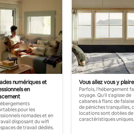
des numériques et
Vous allez vous y plaire
essionnels en
Parfois, l'hébergement fai
voyage. Qu'il s'agisse de
acement
cabanes à flanc de falais
hébergements
de péniches tranquilles, 
rtables pour les
locations sont dotées de
ssionnels nomades et en
caractéristiques uniques
ravail disposant du wifi
espaces de travail dédiés.