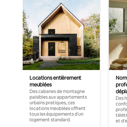
Locations entièrement
Noma
meublées
prof
dépl
Des cabanes de montagne
paisibles aux appartements
Des 
urbains pratiques, ces
confo
locations meublées offrent
profe
tous les équipements d'un
télét
logement standard.
et d'