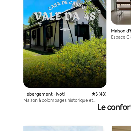
Maison d'h
Espace Cid
Hébergement ⋅ Ivoti
Évaluation moyenne
5 (48)
Maison à colombages historique et
Le confor
confortable