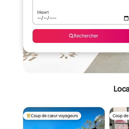
Départ
Rechercher
Loca
Coup de cœur voyageurs
Coup de
Coups de cœur voyageurs les plus appréciés
Coup de