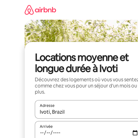
Aller
directement
au
contenu
Locations moyenne et
longue durée à Ivoti
Découvrez des logements où vous vous sente
comme chez vous pour un séjour d'un mois ou
plus.
Adresse
Lorsque les résultats s'affichent, utilisez les flèc
Arrivée