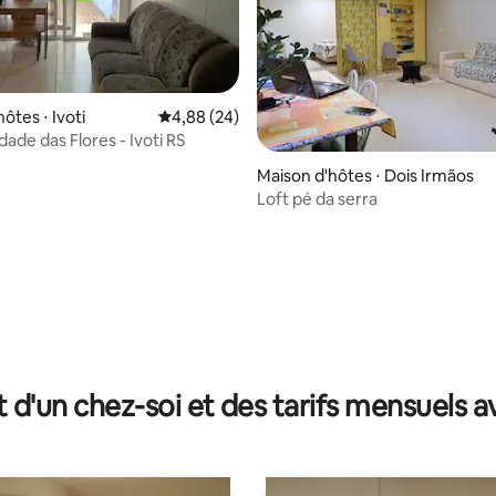
ôtes ⋅ Ivoti
Évaluation moyenne sur la base de 24 commen
4,88 (24)
ade das Flores - Ivoti RS
Maison d'hôtes ⋅ Dois Irmãos
Loft pé da serra
 sur la base de 48 commentaires : 5 sur 5
t d'un chez-soi et des tarifs mensuels 