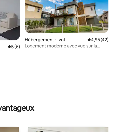
taires : 4,88 sur 5
Hébergement ⋅ Ivoti
Évaluation moyenne su
4,95 (42)
Logement moderne avec vue sur la
Évaluation moyenne sur la base de 6 commentaires : 5 sur 5
5 (6)
montagne
avantageux