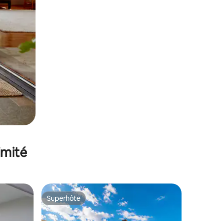
imité
Superhôte
Superhôte