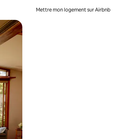
Mettre mon logement sur Airbnb
sant glisser.