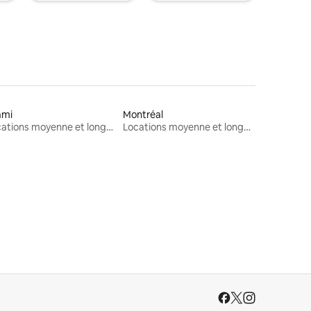
ami
Montréal
Locations moyenne et longue durée
Locations moyenne et longue durée