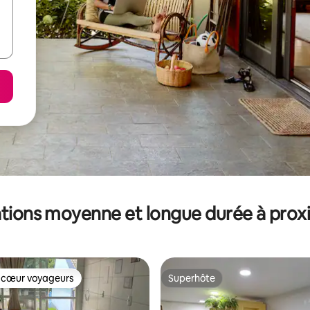
tions moyenne et longue durée à prox
 cœur voyageurs
Superhôte
 cœur voyageurs
Superhôte