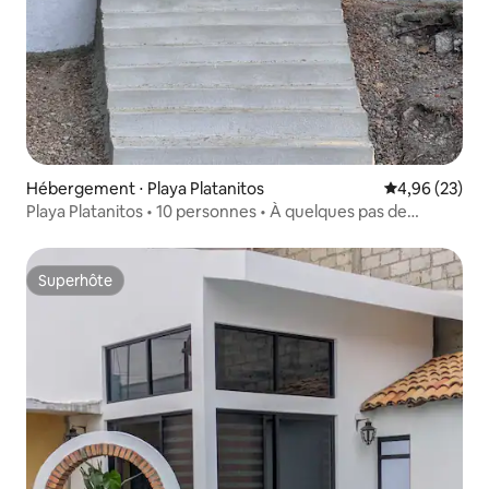
Hébergement ⋅ Playa Platanitos
Évaluation mo
4,96 (23)
Playa Platanitos • 10 personnes • À quelques pas de
l'océan
Superhôte
Superhôte