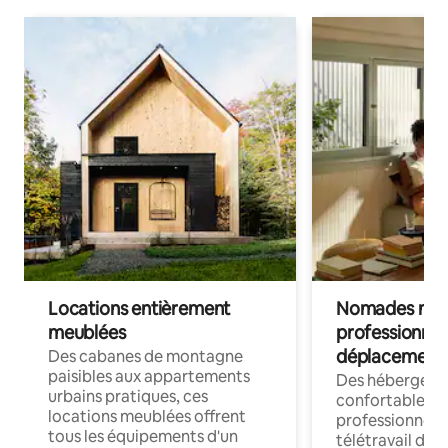
Locations entièrement
Nomades num
meublées
professionnel
déplacement
Des cabanes de montagne
paisibles aux appartements
Des hébergem
urbains pratiques, ces
confortables p
locations meublées offrent
professionnels
tous les équipements d'un
télétravail dis