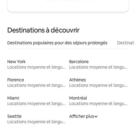
Destinations à découvrir
Destinations populaires pour des séjours prolongés
Destinati
New York
Barcelone
Locations moyenne et longue durée
Locations moyenne et longue durée
Florence
Athènes
Locations moyenne et longue durée
Locations moyenne et longue durée
Miami
Montréal
Locations moyenne et longue durée
Locations moyenne et longue durée
Seattle
Afficher plus
Locations moyenne et longue durée