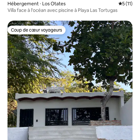
Hébergement ⋅ Los Otates
Évaluatio
5 (11)
Villa face à l'océan avec piscine à Playa Las Tortugas
Coup de cœur voyageurs
Coup de cœur voyageurs