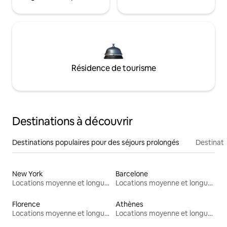
Résidence de tourisme
Destinations à découvrir
Destinations populaires pour des séjours prolongés
Destinati
New York
Barcelone
Locations moyenne et longue durée
Locations moyenne et longue durée
Florence
Athènes
Locations moyenne et longue durée
Locations moyenne et longue durée