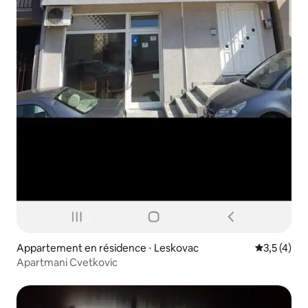
Appartement en résidence ⋅ Leskovac
Évaluation 
3,5 (4)
Apartmani Cvetkovic