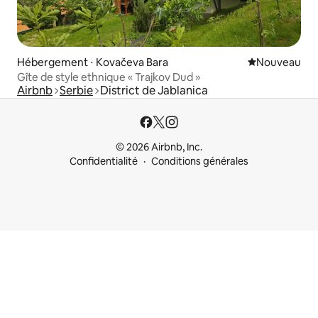
Hébergement ⋅ Kovačeva Bara
Nouvel hébe
Nouveau
Gîte de style ethnique « Trajkov Dud »
Airbnb
Serbie
District de Jablanica
© 2026 Airbnb, Inc.
Confidentialité
Conditions générales