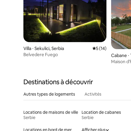
Villa ⋅ Sekulici, Serbia
Évaluation moyenne
5 (14)
Belvedere Fuego
Cabane ⋅ 
Maison d'
Destinations à découvrir
Autres types de logements
Activités
Locations de maisons de ville
Location de cabanes
Serbie
Serbie
Locations en bord de mer
Afficher plus