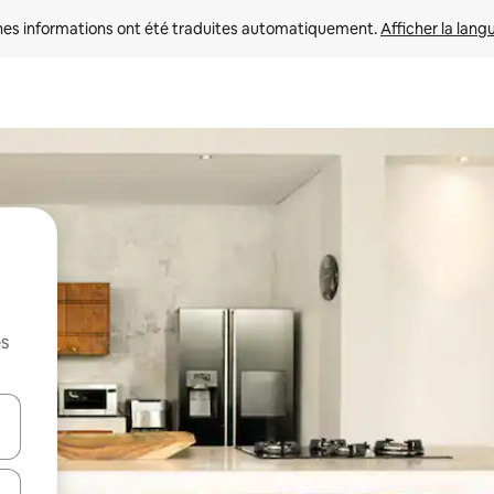
nes informations ont été traduites automatiquement. 
Afficher la lang
es
hes vers le haut et vers le bas pour les parcourir ou en appuyant et en fai