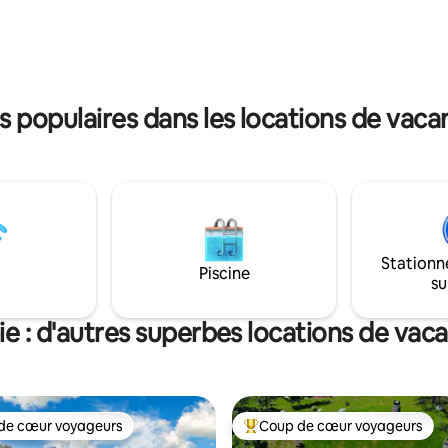
 grandes villes. Profitez de
du bus et détendez-vous en re
es SOIRÉES CINÉMA en plein air.
ciel étoilé directement depuis le
ERME à quelques
Cuisine locale savoureuse dispo
« JAZAK » : eau naturelle à
joignable par téléphone.
minutes de chez vous
populaires dans les locations de vaca
Stationn
Piscine
su
ie : d'autres superbes locations de vac
de cœur voyageurs
Coup de cœur voyageurs
 cœur voyageurs les plus appréciés
Coups de cœur voyageurs les p