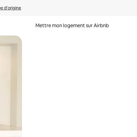
ue d'origine
Mettre mon logement sur Airbnb
sant glisser.