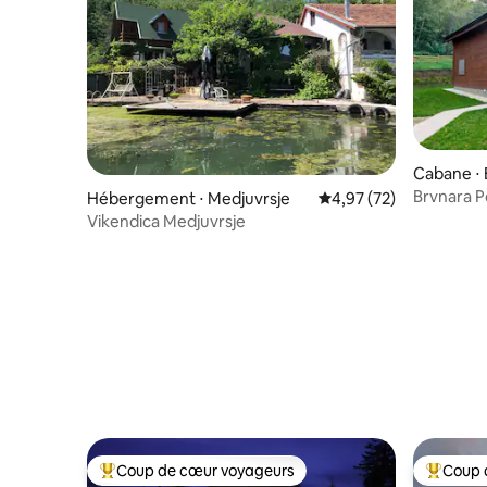
Cabane ⋅ 
Brvnara P
Hébergement ⋅ Medjuvrsje
Évaluation moyenne su
4,97 (72)
Vikendica Medjuvrsje
Coup de cœur voyageurs
Coup 
Coups de cœur voyageurs les plus appréciés
Coups de