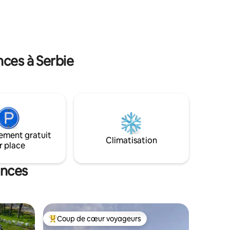
trouve un bâtiment futuriste Maui
gardant le
Wikendaya. Chalet familial de conte de
 jacuzzi.
fées à côté de l'eau dans lequel
nible,
beaucoup d'amour et d'efforts sont
investis vous offrira des moments
inoubliables de détente dans la nature.
nces à Serbie
Maui Wikendaya satisfera tous les
hédonistes qui savent profiter de la vie :)
ement gratuit
Climatisation
r place
ances
Coup de cœur voyageurs
lus appréciés
Coups de cœur voyageurs les plus appréciés