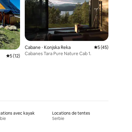
Cabane ⋅ Konjska Reka
Évaluation moyenne
5 (45)
Cabanes Tara Pure Nature Cab 1.
mmentaires : 5 sur 5
Évaluation moyenne sur la base de 12 commentaires : 5 sur 5
5 (12)
ations avec kayak
Locations de tentes
bie
Serbie