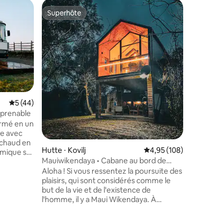
Dôme ⋅ D
Superhôte
Coup de
lus appréciés
Superhôte
Coup de
Kosmaj 
Respirez 
détendez-
chaud tou
observant
Détendez
verre de 
Bukulj. E
avec vue s
mmentaires : 5 sur 5
Évaluation moyenne sur la base de 44 commentaires : 5 sur 5
5 (44)
matin vou
mprenable
déjeuner 
ormé en un
Ressente
le avec
la nature
 chaud en
symptas e
Hutte ⋅ Kovilj
Évaluation moyenne sur
4,95 (108)
ramique sur
personne 
Mauiwikendaya • Cabane au bord de
ontagne
l'eau • Escapade nature
Aloha ! Si vous ressentez la poursuite des
plaisirs, qui sont considérés comme le
 Il y a
but de la vie et de l'existence de
rs à
l'homme, il y a Maui Wikendaya. À
es.
seulement 10 km de Novi Sad, sur la
un gril,
partie idyllique de la rive du Danube, se
uis le toit