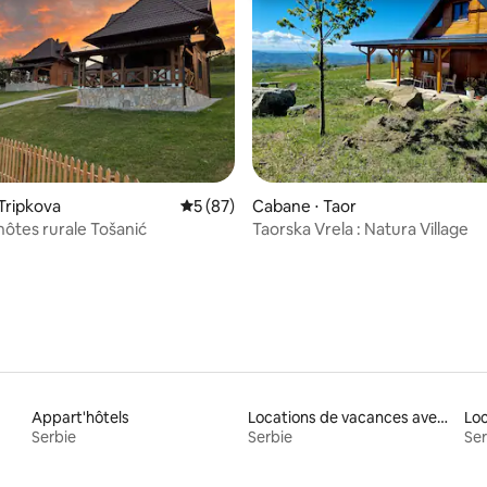
 sur la base de 14 commentaires : 5 sur 5
Tripkova
Évaluation moyenne sur la base de 87 co
5 (87)
Cabane ⋅ Taor
hôtes rurale Tošanić
Taorska Vrela : Natura Village
Appart'hôtels
Locations de vacances avec piscine
Loc
Serbie
Serbie
Ser