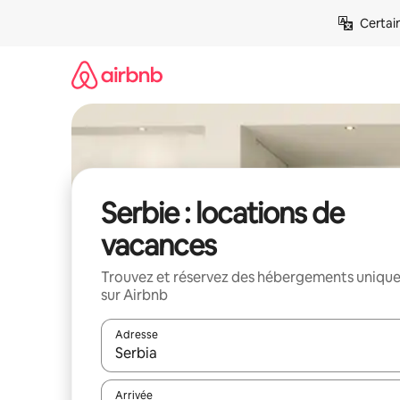
Aller
Certai
directement
au
contenu
Serbie : locations de
vacances
Trouvez et réservez des hébergements uniqu
sur Airbnb
Adresse
Lorsque les résultats s'affichent, utilisez les flèc
Arrivée