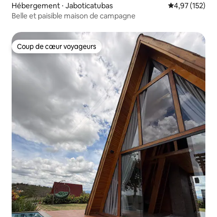
Hébergement ⋅ Jaboticatubas
Évaluation moy
4,97 (152)
Belle et paisible maison de campagne
Coup de cœur voyageurs
Coup de cœur voyageurs