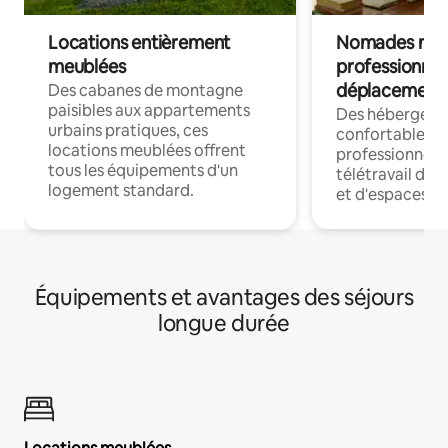
Locations entièrement
Nomades num
meublées
professionnel
déplacement
Des cabanes de montagne
paisibles aux appartements
Des hébergem
urbains pratiques, ces
confortables p
locations meublées offrent
professionnels
tous les équipements d'un
télétravail dis
logement standard.
et d'espaces de
Équipements et avantages des séjours
longue durée