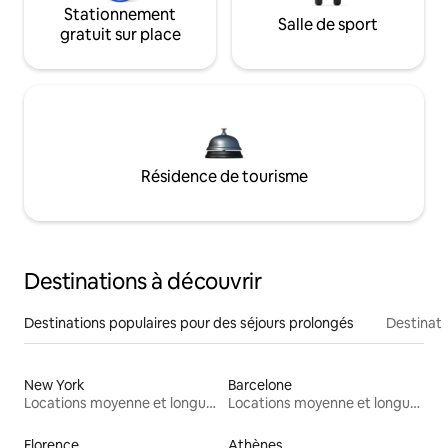
Stationnement
Salle de sport
gratuit sur place
Résidence de tourisme
Destinations à découvrir
Destinations populaires pour des séjours prolongés
Destinati
New York
Barcelone
Locations moyenne et longue durée
Locations moyenne et longue durée
Florence
Athènes