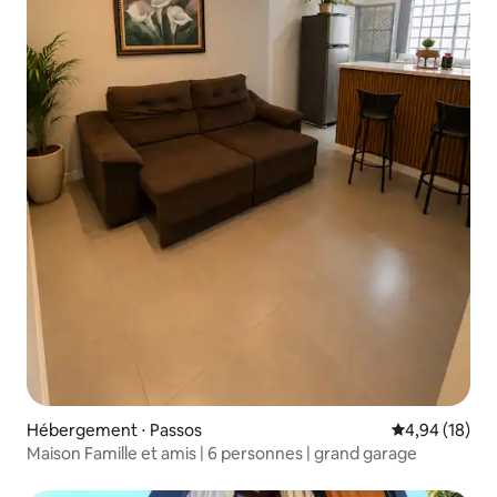
Hébergement ⋅ Passos
Évaluation mo
4,94 (18)
Maison Famille et amis | 6 personnes | grand garage