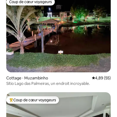
Coup de cœur voyageurs
Coup de cœur voyageurs
Cottage ⋅ Muzambinho
Évaluation mo
4,89 (55)
Sítio Lago das Palmeiras, un endroit incroyable.
Coup de cœur voyageurs
Coups de cœur voyageurs les plus appréciés