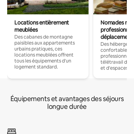
Locations entièrement
Nomades num
meublées
professionnel
déplacement
Des cabanes de montagne
paisibles aux appartements
Des hébergem
urbains pratiques, ces
confortables p
locations meublées offrent
professionnels
tous les équipements d'un
télétravail dis
logement standard.
et d'espaces de
Équipements et avantages des séjours
longue durée