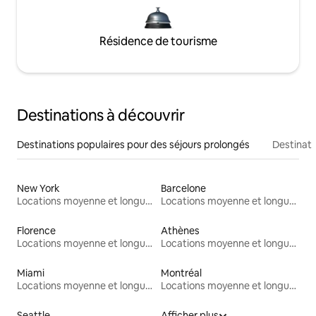
Résidence de tourisme
Destinations à découvrir
Destinations populaires pour des séjours prolongés
Destinati
New York
Barcelone
Locations moyenne et longue durée
Locations moyenne et longue durée
Florence
Athènes
Locations moyenne et longue durée
Locations moyenne et longue durée
Miami
Montréal
Locations moyenne et longue durée
Locations moyenne et longue durée
Seattle
Afficher plus