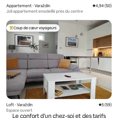
Appartement ⋅ Varaždin
Évaluation mo
4,94 (50)
Joli appartement ensoleillé près du centre
Coup de cœur voyageurs
Coups de cœur voyageurs les plus appréciés
Loft ⋅ Varaždin
Évaluation
5 (59)
Espace ouvert
Le confort d'un chez-soi et des tarifs