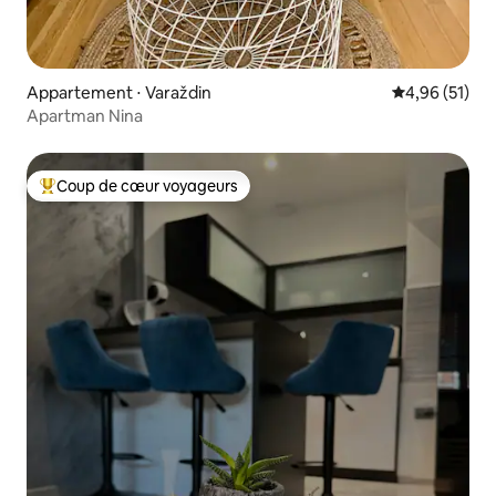
Appartement ⋅ Varaždin
Évaluation mo
4,96 (51)
Apartman Nina
Coup de cœur voyageurs
Coups de cœur voyageurs les plus appréciés