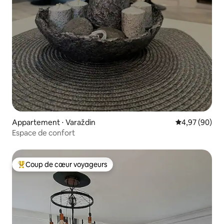
Appartement ⋅ Varaždin
Évaluation mo
4,97 (90)
Espace de confort
Coup de cœur voyageurs
Coups de cœur voyageurs les plus appréciés