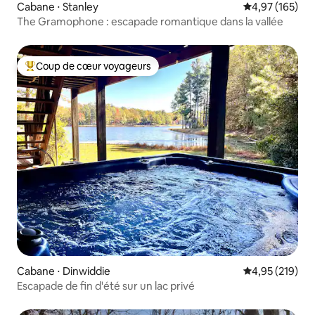
Cabane ⋅ Stanley
Évaluation moy
4,97 (165)
The Gramophone : escapade romantique dans la vallée
Coup de cœur voyageurs
Coups de cœur voyageurs les plus appréciés
Cabane ⋅ Dinwiddie
Évaluation moy
4,95 (219)
Escapade de fin d'été sur un lac privé