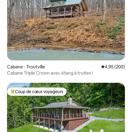
Cabane ⋅ Troutville
Évaluation moy
4,95 (200)
Cabane Triple Crown avec étang à truites !
Coup de cœur voyageurs
Coups de cœur voyageurs les plus appréciés