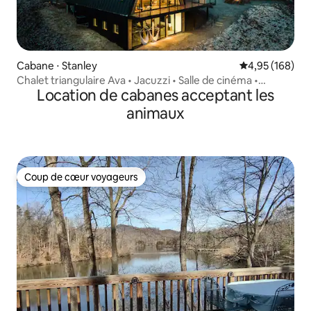
Cabane ⋅ Stanley
Évaluation moy
4,95 (168)
Chalet triangulaire Ava • Jacuzzi • Salle de cinéma •
Location de cabanes acceptant les
Escalier caché • Chargeur VE
animaux
Coup de cœur voyageurs
Coup de cœur voyageurs