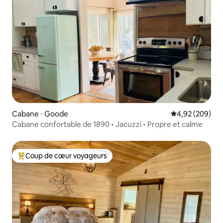
Cabane ⋅ Goode
Évaluation moy
4,92 (209)
Cabane confortable de 1890 • Jacuzzi • Propre et calme
Coup de cœur voyageurs
Coups de cœur voyageurs les plus appréciés