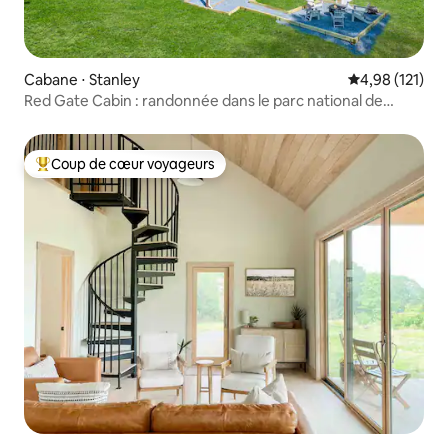
Cabane ⋅ Stanley
Évaluation moy
4,98 (121)
Red Gate Cabin : randonnée dans le parc national de
Shenandoah
Coup de cœur voyageurs
Coups de cœur voyageurs les plus appréciés