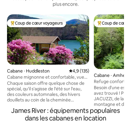
plus encore.
Coup de cœur voyageurs
Coup de cœur 
Coups de cœur voyageurs les plus appréciés
Coups de cœur vo
Cabane ⋅ Huddleston
Évaluation moyenne sur la base
4,9 (135)
Cabane ⋅ Amhers
Cabane mignonne et confortable, vue
Refuge confortabl
imprenable sur le lac,
Chaque saison offre quelque chose de
montagne, jacuzz
Besoin d'une escap
spécial, qu'il s'agisse de l'été sur l'eau,
avez trouvé ! Profi
des couleurs automnales, des hivers
JACUZZI, de la vue
douillets au coin de la cheminée
montagne et de la
électrique ou du printemps en fleurs.
James River : équipements populaires
nocturne. Cette m
Réservez votre séjour et découvrez
salon, d'une cuisin
pourquoi les voyageurs reviennent
dans les cabanes en location
de bains et d'une 
année après année. Réveillez-vous avec
Queen Size au rez
une vue panoramique sur le lac et les