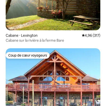
Cabane ⋅ Lexington
Évaluation moy
4,96 (317)
Cabane sur la rivière à la ferme Bare
Coup de cœur voyageurs
Coup de cœur voyageurs