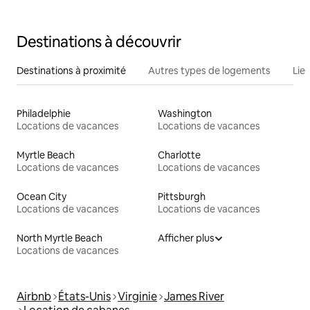
Destinations à découvrir
Destinations à proximité
Autres types de logements
Lie
Philadelphie
Washington
Locations de vacances
Locations de vacances
Myrtle Beach
Charlotte
Locations de vacances
Locations de vacances
Ocean City
Pittsburgh
Locations de vacances
Locations de vacances
North Myrtle Beach
Afficher plus
Locations de vacances
Airbnb
États-Unis
Virginie
James River