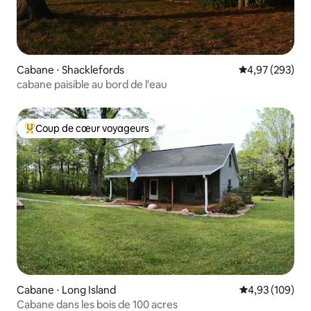
Cabane ⋅ Shacklefords
Évaluation moy
4,97 (293)
cabane paisible au bord de l'eau
Coup de cœur voyageurs
Coups de cœur voyageurs les plus appréciés
Cabane ⋅ Long Island
Évaluation moy
4,93 (109)
Cabane dans les bois de 100 acres