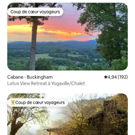
Coup de cœur voyageurs
Coup de cœur voyageurs
Cabane ⋅ Buckingham
Évaluation moy
4,94 (192)
Lotus View Retreat à Yogaville/Chalet
Coup de cœur voyageurs
Coups de cœur voyageurs les plus appréciés