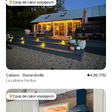
Coup de cœur voyageurs
Coups de cœur voyageurs les plus appréciés
Cabane ⋅ Stanardsville
Évaluation moy
4,96 (115)
La cabane tordue
Coup de cœur voyageurs
Coups de cœur voyageurs les plus appréciés