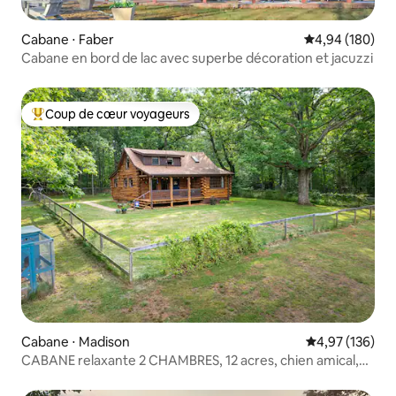
Cabane ⋅ Faber
Évaluation moy
4,94 (180)
Cabane en bord de lac avec superbe décoration et jacuzzi
Coup de cœur voyageurs
Coups de cœur voyageurs les plus appréciés
Cabane ⋅ Madison
Évaluation moy
4,97 (136)
CABANE relaxante 2 CHAMBRES, 12 acres, chien amical,
randonnée