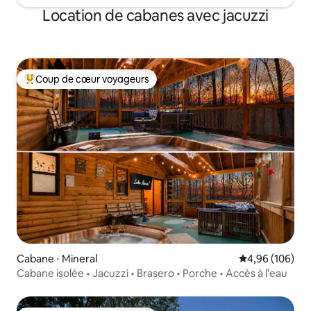
Location de cabanes avec jacuzzi
Coup de cœur voyageurs
Coups de cœur voyageurs les plus appréciés
Cabane ⋅ Mineral
Évaluation moy
4,96 (106)
Cabane isolée • Jacuzzi • Brasero • Porche • Accès à l'eau