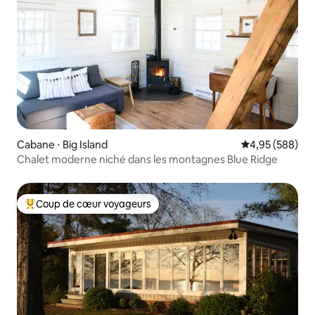
Cabane ⋅ Big Island
Évaluation moy
4,95 (588)
Chalet moderne niché dans les montagnes Blue Ridge
Coup de cœur voyageurs
Coups de cœur voyageurs les plus appréciés