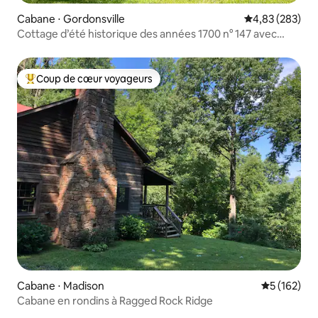
Cabane ⋅ Gordonsville
Évaluation moy
4,83 (283)
Cottage d’été historique des années 1700 n° 147 avec
piscine
Coup de cœur voyageurs
Coups de cœur voyageurs les plus appréciés
Cabane ⋅ Madison
Évaluation 
5 (162)
Cabane en rondins à Ragged Rock Ridge