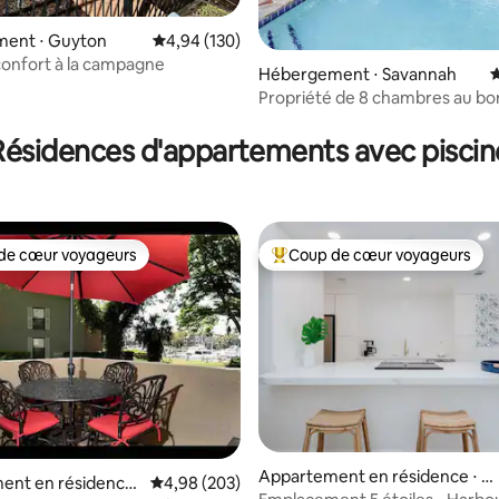
ent ⋅ Guyton
Évaluation moyenne sur la base de 130 commen
4,94 (130)
la base de 162 commentaires : 4,88 sur 5
confort à la campagne
Hébergement ⋅ Savannah
É
Propriété de 8 chambres au bo
lac | Piscine, jacuzzi et accès au 
Résidences d'appartements avec piscin
de cœur voyageurs
Coup de cœur voyageurs
 cœur voyageurs les plus appréciés
Coups de cœur voyageurs les p
 la base de 236 commentaires : 4,91 sur 5
Appartement en résidence ⋅ Hi
ent en résidence
Évaluation moyenne sur la base de 203 commen
4,98 (203)
ton Head Island