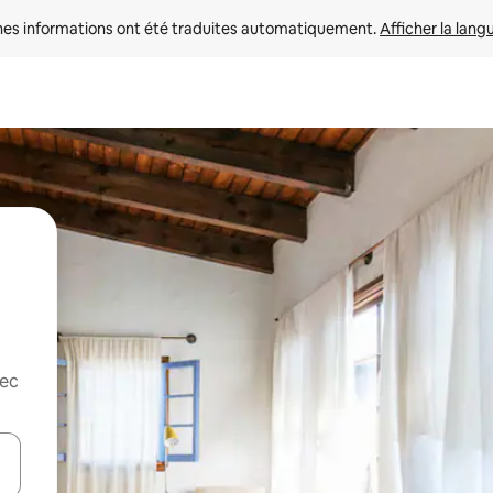
nes informations ont été traduites automatiquement. 
Afficher la lang
vec
hes vers le haut et vers le bas pour les parcourir ou en appuyant et en fai