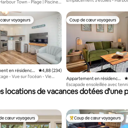
Emplacement 5 étoiles - Harbo
ead Island
arbour Town - Plage | Piscine |
Zone accessible à pied
chambres/
 cœur voyageurs
Coup de cœur voyageurs
 cœur voyageurs
Coup de cœur voyageurs
ent en résidence
Évaluation moyenne sur la base de 234 commen
4,88 (234)
 la base de 119 commentaires : 4,96 sur 5
ead Island
age - Vue sur l'océan - Vie
Appartement en résidence
É
⋅ Hilton Head Island
Escapade ensoleillée avec tenni
s locations de vacances dotées d'une p
pickleball
de cœur voyageurs
Coup de cœur voyageurs
 cœur voyageurs les plus appréciés
Coups de cœur voyageurs les p