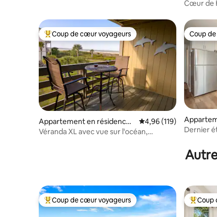
⋅ Hilton H
Cœur de H
Golf | 2 
Coup de cœur voyageurs
Coup de
Coups de cœur voyageurs les plus appréciés
Coup de
Appartem
Appartement en résidence ⋅
Évaluation moyenne sur
4,96 (119)
⋅ Hilton H
Dernier ét
Tybee Island
Véranda XL avec vue sur l'océan,
côtière
piscines, au calme
Autre
Coup de cœur voyageurs
Coup 
Coups de cœur voyageurs les plus appréciés
Coups de