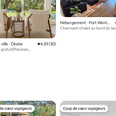
Hébergement ⋅ Port Wentwo
rth
Charmant chalet au bord du lac 
DT Savannah
 sur la base de 27 commentaires : 5 sur 5
ville ⋅ Okatie
Évaluation moyenne sur la base de 30 commen
4,93 (30)
 gratuit|Piscines
|Vélos gratuits|Paris
de cœur voyageurs
Coup de cœur voyageurs
 cœur voyageurs les plus appréciés
Coup de cœur voyageurs