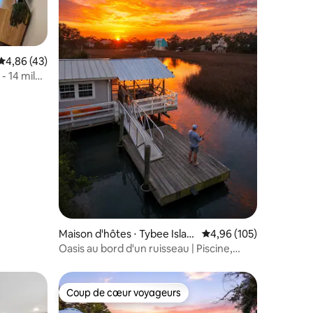
Évaluation moyenne sur la base de 43 commentaires : 4,86 sur 5
4,86 (43)
- 14 miles
taires : 4,93 sur 5
Maison d'hôtes ⋅ Tybee Islan
Évaluation moyenne sur
4,96 (105)
d
Oasis au bord d'un ruisseau | Piscine,
jacuzzi, ponton et kayaks
Coup de cœur voyageurs
Coup de cœur voyageurs