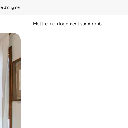
ue d'origine
Mettre mon logement sur Airbnb
sant glisser.