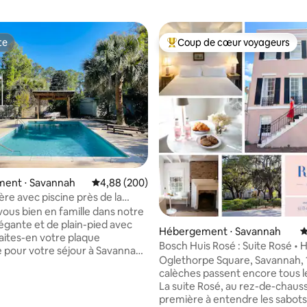
te
Coup de cœur voyageurs
te
Coups de cœur voyageurs les p
ent ⋅ Savannah
Évaluation moyenne sur la base de 200 commen
4,88 (200)
ère avec piscine près de la
e la ville (chiens bienvenus)
us bien en famille dans notre
égante et de plain-pied avec
Hébergement ⋅ Savannah
É
Bosch Huis Rosé : Suite Rosé • 
 pour votre séjour à Savannah,
• Parking
Oglethorpe Square, Savannah, 
n entre le centre-ville et l'île
calèches passent encore tous le
us pouvez vous rendre de part
La suite Rosé, au rez-de-chauss
 en 10 minutes environ !
première à entendre les sabots,
llée, allez vers l'est et arrivez à