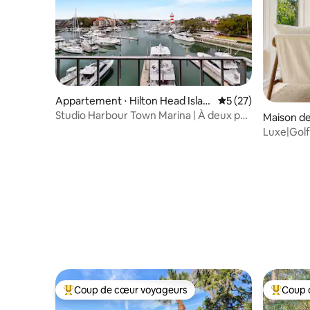
Appartement ⋅ Hilton Head Islan
Évaluation moyenne
5 (27)
d
Studio Harbour Town Marina | À deux pas
Maison de 
du phare
Luxe|Golf
chauffées
Coup de cœur voyageurs
Coup 
Coups de cœur voyageurs les plus appréciés
Coups de