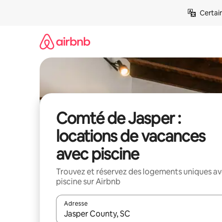
Aller
Certai
directement
au
contenu
Comté de Jasper :
locations de vacances
avec piscine
Trouvez et réservez des logements uniques a
piscine sur Airbnb
Adresse
Lorsque les résultats s'affichent, utilisez les flèc