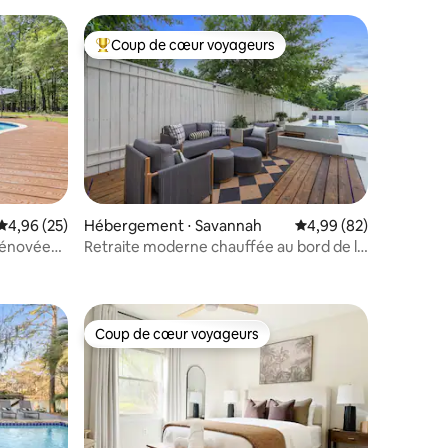
Coup de cœur voyageurs
Coups de cœur voyageurs les plus appréciés
Évaluation moyenne sur la base de 25 commentaires : 4,96 sur 5
4,96 (25)
Hébergement ⋅ Savannah
Évaluation moyenne su
4,99 (82)
 rénovée
Retraite moderne chauffée au bord de la
ntaires : 4,92 sur 5
piscine
Coup de cœur voyageurs
Coup de cœur voyageurs