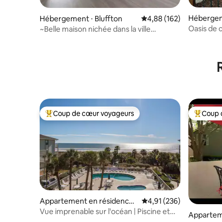
Hébergem
Hébergement ⋅ Bluffton
Évaluation moyenne sur 
4,88 (162)
Oasis de 
~Belle maison nichée dans la ville
PARFAITE~
Coup de cœur voyageurs
Coup 
Coups de cœur voyageurs les plus appréciés
Coups de
Appartement en résidence ⋅
Évaluation moyenne sur
4,91 (236)
Hilton Head Island
Vue imprenable sur l'océan | Piscine et
Appartem
Coligny | DERNIER ÉTAGE