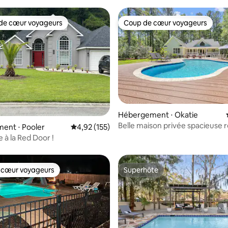
de cœur voyageurs
Coup de cœur voyageurs
 cœur voyageurs les plus appréciés
Coup de cœur voyageurs
sur la base de 26 commentaires : 5 sur 5
Hébergement ⋅ Okatie
Belle maison privée spacieuse
ent ⋅ Pooler
Évaluation moyenne sur la base de 155 comme
4,92 (155)
avec piscine !
 à la Red Door !
 cœur voyageurs
Superhôte
 cœur voyageurs
Superhôte