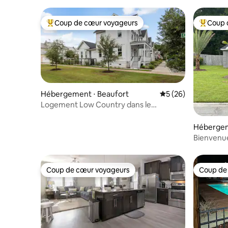
Coup de cœur voyageurs
Coup 
Coups de cœur voyageurs les plus appréciés
Coups de
Hébergement ⋅ Beaufort
Évaluation moyenne 
5 (26)
Logement Low Country dans le
magnifique Habersham
Hébergem
Bienvenue
Coup de cœur voyageurs
Coup de
Coup de cœur voyageurs
Coup de