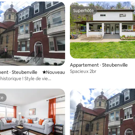
Superhôte
Superhôte
Appartement ⋅ Steubenville
Spacieux 2br
r la base de 37 commentaires : 4,76 sur 5
nt ⋅ Steubenville
Nouvel hébergement
Nouveau
historique ! Style de vie
te
te