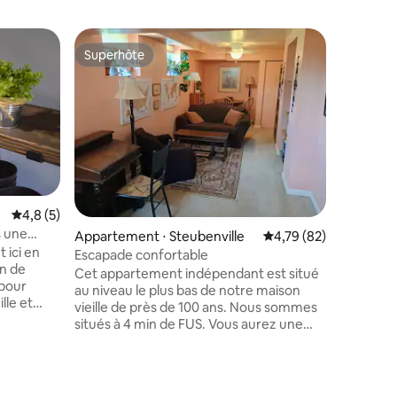
Superhôte
Coup
Superhôte
Coups d
Évaluation moyenne sur la base de 5 commentaires : 4,8 sur 5
4,8 (5)
s une
Appartement ⋅ Steubenville
Évaluation moyenne su
4,79 (82)
Appartem
 ici en
Escapade confortable
Loft dan
on de
Beasts
Cet appartement indépendant est situé
Évadez-vo
 pour
au niveau le plus bas de notre maison
de Bloom
lle et
vieille de près de 100 ans. Nous sommes
dans cett
 min
situés à 4 min de FUS. Vous aurez une
sur notre
porte d'accès extérieure qui fait face à
Imprégne
notre garage et un parking dans notre
votre rév
partie de
allée. Bien qu'il y ait une chambre et une
tout aut
nités sont
salle de bain dans le logement, il y a de la
soleil dep