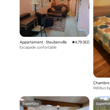
Appartement ⋅ Steubenville
Évaluation moyenne su
4,79 (82)
Escapade confortable
Chambre p
e
Mill Run E
Superhôte
Superhô
Superhôte
Superhô