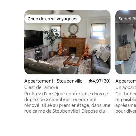
Coup de cœur voyageurs
Superhô
Coup de cœur voyageurs
Superhô
Appartement ⋅ Steubenville
Évaluation moyenne sur
4,97 (30)
Apparteme
C'est de l'amore
Un appart
attend !
Profitez d'un séjour confortable dans ce
Cet héber
duplex de 2 chambres récemment
et paisibl
rénové, situé au premier étage, dans une
après une
rue calme de Steubenville ! Dispose d'un
pour diver
lit Queen Size, d'un lit double, de draps
pour le dî
de qualité hôtelière, d'un bar à café, de
Entièreme
3 téléviseurs connectés et d'une
lit queen 
connexion Wi-Fi rapide. Comprend une
connectée