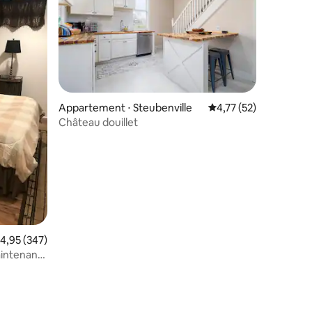
mmentaires : 5 sur 5
Appartement ⋅ Steubenville
Évaluation moyenne su
4,77 (52)
Château douillet
valuation moyenne sur la base de 347 commentaires : 4,95 sur 5
4,95 (347)
aintenant