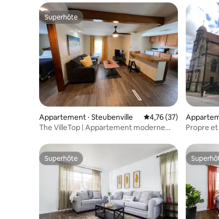
Superhôte
Superhôte
Appartement ⋅ Steubenville
Évaluation moyenne su
4,76 (37)
Apparteme
The VilleTop | Appartement moderne
Propre et 
près de Franciscan
victorien !
Superhôte
Superhô
Superhôte
Superhô