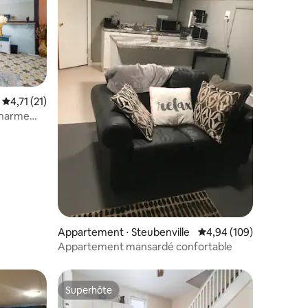
Évaluation moyenne sur la base de 21 commentaires : 4,71 sur 5
4,71 (21)
charme
ntaires : 4,79 sur 5
Appartement ⋅ Steubenville
Évaluation moyenne sur
4,94 (109)
Appartement mansardé confortable
Superhôte
Superhôte