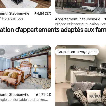
nt ⋅ Steubenville
Évaluation moyenne sur la base de 37 commen
4,84 (37)
r la base de 12 commentaires : 4,92 sur 5
* Hors campus
Appartement ⋅ Steubenville
Propre et historique ! Salon vic
ation d'appartements adaptés aux fami
3e étage
te
Coup de cœur voyageurs
te
Coup de cœur voyageurs
nt ⋅ Steubenville
Évaluation moyenne sur la base de 21 comme
4,71 (21)
angle confortable au charme
r la base de 82 commentaires : 4,79 sur 5
el