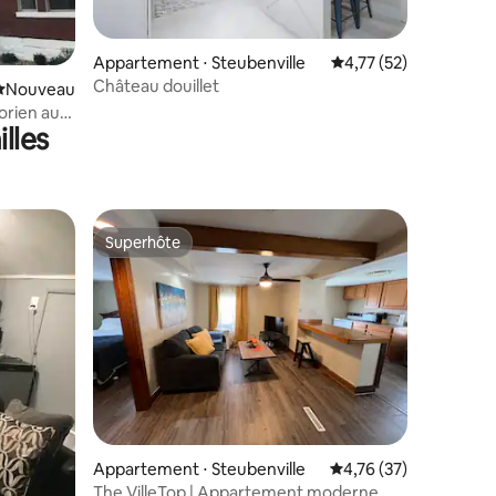
taires : 4,84 sur 5
Appartement ⋅ Steubenville
Évaluation moyenne su
4,77 (52)
Château douillet
Nouvel hébergement
Nouveau
torien au
lles
Superhôte
Superhôte
ntaires : 4,71 sur 5
Appartement ⋅ Steubenville
Évaluation moyenne su
4,76 (37)
The VilleTop | Appartement moderne