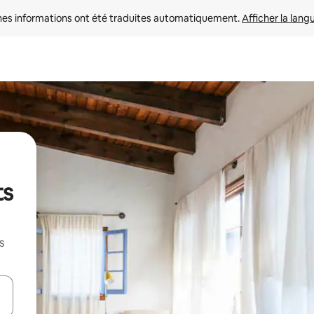
nes informations ont été traduites automatiquement. 
Afficher la lang
ts
s
hes vers le haut et vers le bas pour les parcourir ou en appuyant et en fai