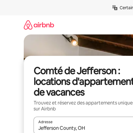
Aller
Certai
directement
au
contenu
Comté de Jefferson :
locations d'appartemen
de vacances
Trouvez et réservez des appartements unique
sur Airbnb
Adresse
Lorsque les résultats s'affichent, utilisez les flèc