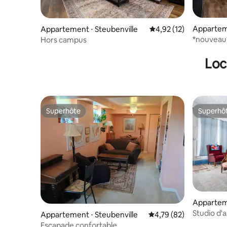
Apparteme
Appartement ⋅ Steubenville
Évaluation moyenne su
4,92 (12)
*nouveau
Hors campus
Loc
Superhôte
Superhô
Superhôte
Superhô
Apparteme
Studio d'
Appartement ⋅ Steubenville
Évaluation moyenne su
4,79 (82)
intempor
Escapade confortable