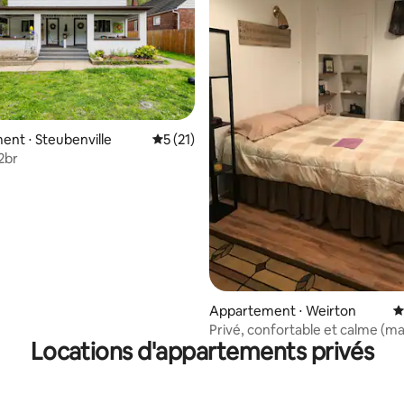
nt ⋅ Steubenville
Évaluation moyenne sur la base de 21 co
5 (21)
2br
r la base de 37 commentaires : 4,76 sur 5
Appartement ⋅ Weirton
É
Privé, confortable et calme (m
Locations d'appartements privés
cuisine équipée)