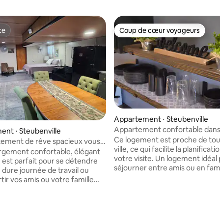
te
Coup de cœur voyageurs
te
Coup de cœur voyageurs
Appartement ⋅ Steubenville
Appartement confortable dan
 la base de 30 commentaires : 4,97 sur 5
nt ⋅ Steubenville
ferme du Texas
Ce logement est proche de tout
ement de rêve spacieux vous
ville, ce qui facilite la planificati
gement confortable, élégant
votre visite. Un logement idéal
e est parfait pour se détendre
séjourner entre amis ou en fami
 dure journée de travail ou
passer des moments inoubliables ! 2
tir vos amis ou votre famille
- Franciscan 35 min - Pittsburgh 11 miles -
ner ou la soirée de jeux.
The Pavilion of Star Lake Remarque : la
nt rénové, beaux sols carrelés,
propriétaire vit dans une autre 
size, causeuse, télévision
la maison avec son chien. Les u
 de 43", cuisinière à gaz,