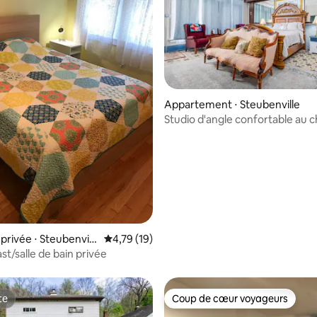
Appartement ⋅ Steubenville
Studio d'angle confortable au 
r la base de 82 commentaires : 4,79 sur 5
intemporel
rivée ⋅ Steubenvill
Évaluation moyenne sur la base de 19 comme
4,79 (19)
ast/salle de bain privée
te
Coup de cœur voyageurs
te
Coup de cœur voyageurs