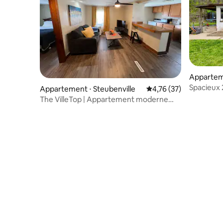
Apparteme
Spacieux 
Appartement ⋅ Steubenville
Évaluation moyenne su
4,76 (37)
The VilleTop | Appartement moderne
près de Franciscan