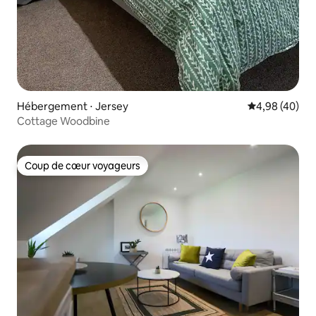
Hébergement ⋅ Jersey
Évaluation mo
4,98 (40)
Cottage Woodbine
Coup de cœur voyageurs
Coup de cœur voyageurs