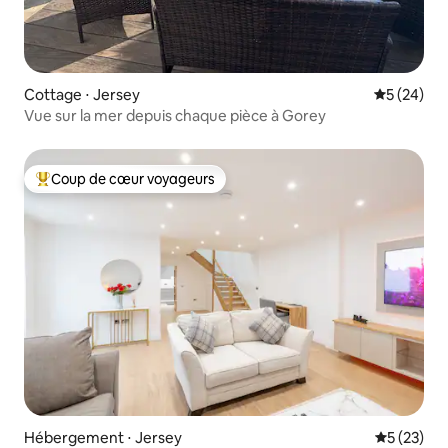
Cottage ⋅ Jersey
Évaluation
5 (24)
Vue sur la mer depuis chaque pièce à Gorey
Coup de cœur voyageurs
Coups de cœur voyageurs les plus appréciés
Hébergement ⋅ Jersey
Évaluation
5 (23)