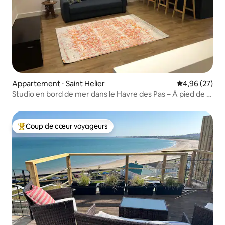
Appartement ⋅ Saint Helier
Évaluation mo
4,96 (27)
Studio en bord de mer dans le Havre des Pas – À pied de la
ville !
Coup de cœur voyageurs
Coups de cœur voyageurs les plus appréciés