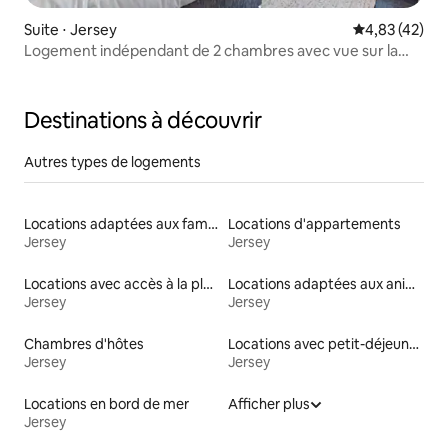
Suite ⋅ Jersey
Évaluation mo
4,83 (42)
Logement indépendant de 2 chambres avec vue sur la
mer
Destinations à découvrir
Autres types de logements
Locations adaptées aux familles
Locations d'appartements
Jersey
Jersey
Locations avec accès à la plage
Locations adaptées aux animaux
Jersey
Jersey
Chambres d'hôtes
Locations avec petit-déjeuner
Jersey
Jersey
Locations en bord de mer
Afficher plus
Jersey