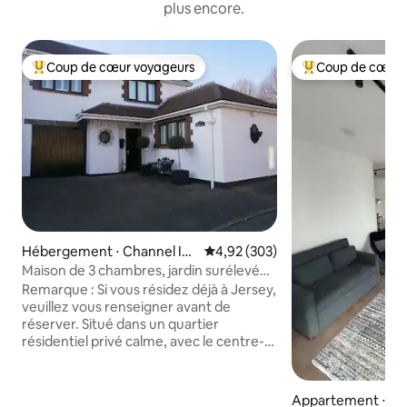
plus encore.
Coup de cœur voyageurs
Coup de cœur 
Coups de cœur voyageurs les plus appréciés
Coups de cœur vo
Hébergement ⋅ Channel Isl
Évaluation moyenne sur la base 
4,92 (303)
ands
Maison de 3 chambres, jardin surélevé
avec piscine !
Remarque : Si vous résidez déjà à Jersey,
veuillez vous renseigner avant de
réserver. Situé dans un quartier
résidentiel privé calme, avec le centre-
ville de St.Helier à 10 minutes en voiture
ou 30 minutes à pied. Un magasin, une
pharmacie est à 2 minutes, et un
Appartement ⋅ Sai