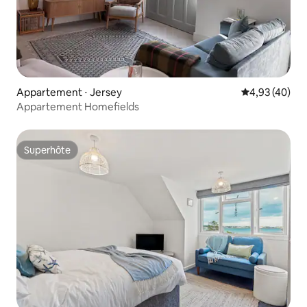
Appartement ⋅ Jersey
Évaluation mo
4,93 (40)
Appartement Homefields
Superhôte
Superhôte