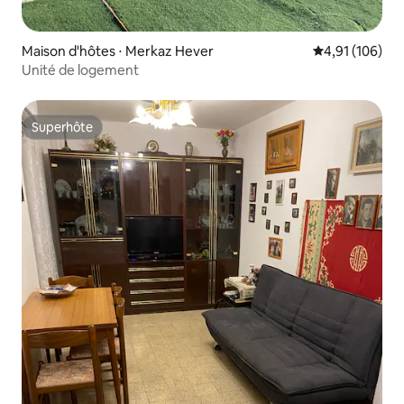
Maison d'hôtes ⋅ Merkaz Hever
Évaluation moy
4,91 (106)
Unité de logement
Superhôte
Superhôte