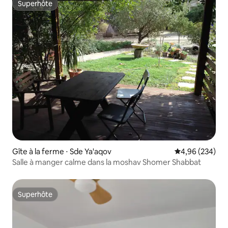
Superhôte
Superhôte
Gîte à la ferme ⋅ Sde Ya'aqov
Évaluation moy
4,96 (234)
Salle à manger calme dans la moshav Shomer Shabbat
Superhôte
Superhôte