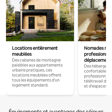
Locations entièrement
Nomades num
meublées
professionnel
déplacement
Des cabanes de montagne
paisibles aux appartements
Des hébergem
urbains pratiques, ces
confortables p
locations meublées offrent
professionnels
tous les équipements d'un
télétravail dis
logement standard.
et d'espaces de
Équipements et avantages des séjours