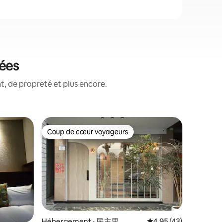
tées
, de propreté et plus encore.
Appartem
Coup de cœur voyageurs
Coup de
Coup de cœur voyageurs
Coup de
Cadre de
les voyag
/ Veuille
#Chambre 
n'accepto
vous n'êt
réserver de
actuellem
étages du
logement,
pendant l
Hébergement ⋅ 民主里
Évaluation moyenne su
4,95 (43)