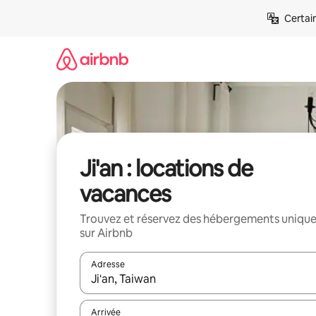
Aller
Certai
directement
au
contenu
Ji'an : locations de
vacances
Trouvez et réservez des hébergements uniqu
sur Airbnb
Adresse
Lorsque les résultats s'affichent, utilisez les flèc
Arrivée