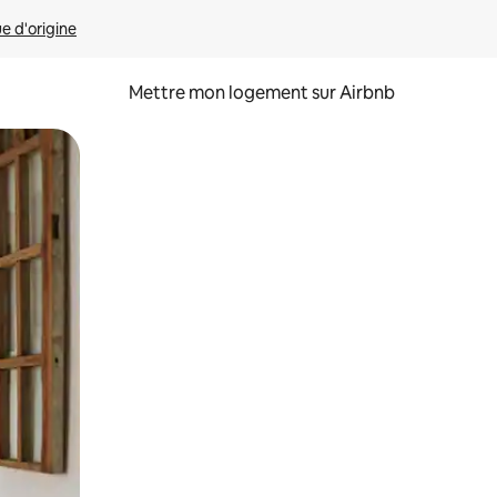
ue d'origine
Mettre mon logement sur Airbnb
sant glisser.