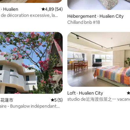
 chaussons d'intérieur à
r. L'intérieur de la● maison est
sur la base de 38 commentaires : 5 sur 5
⋅ Hualien
Évaluation moyenne sur la base de 54 commen
4,89 (54)
 tissu, les animaux de
as de décoration excessive, la
Hébergement ⋅ Hualien City
 ne sont donc pas autorisés,
aturelle, la chaleur et le
Chilland bnb #18
ne pas amener d'enfants à
et un seul groupe de voyageurs
Les brosses à dents et les
 a entendu le bruit du vent
e sont● pas fournis, mais des
es feuilles et des chats tomber.
 de bain, des serviettes, du
 et du gel douche sont
●Fourniture de casseroles
antes, de baignoires, de petites
Loft ⋅ Hualien City
É
studio de近海渡假屋之一 vacanc
r la base de 47 commentaires : 4,87 sur 5
 ⋅ 花蓮市
Évaluation moyenne sur la base de 5 co
5 (5)
de la plage(1)
éraire - Bungalow indépendant
cueillir 2 à 10 personnes / Ville
 / Bord de rivière et de mer /
ment calme / Transport