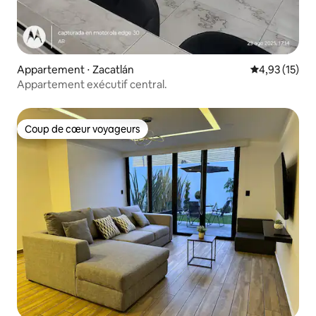
Appartement ⋅ Zacatlán
Évaluation mo
4,93 (15)
Appartement exécutif central.
Coup de cœur voyageurs
Coup de cœur voyageurs