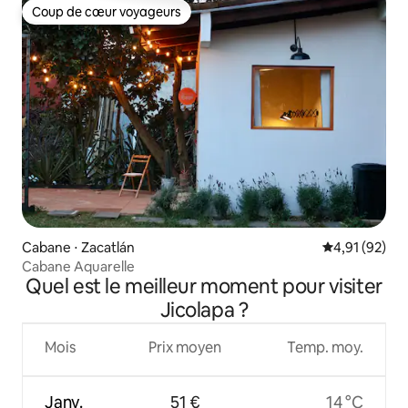
Coup de cœur voyageurs
Coup de cœur voyageurs
Cabane ⋅ Zacatlán
Évaluation mo
4,91 (92)
Cabane Aquarelle
Quel est le meilleur moment pour visiter
Jicolapa ?
Mois
Prix moyen
Temp. moy.
Janv.
51 €
14 °C