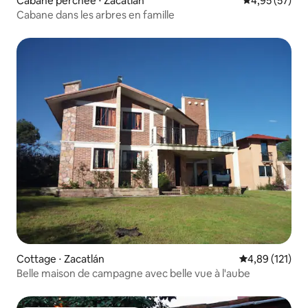
Cabane perchée ⋅ Zacatlán
Évaluation mo
4,95 (57)
Cabane dans les arbres en famille
Cottage ⋅ Zacatlán
Évaluation moy
4,89 (121)
Belle maison de campagne avec belle vue à l'aube