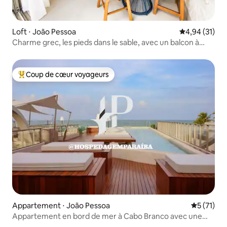
Loft ⋅ João Pessoa
Évaluation mo
4,94 (31)
Charme grec, les pieds dans le sable, avec un balcon à
Bessa
Coup de cœur voyageurs
Coups de cœur voyageurs les plus appréciés
Appartement ⋅ João Pessoa
Évaluation
5 (71)
Appartement en bord de mer à Cabo Branco avec une
vue incroyable