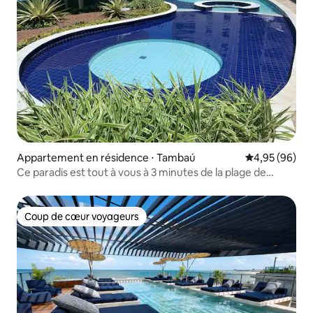
Appartement en résidence ⋅ Tambaú
Évaluation mo
4,95 (96)
Ce paradis est tout à vous à 3 minutes de la plage de
Tambaú
Coup de cœur voyageurs
Coup de cœur voyageurs