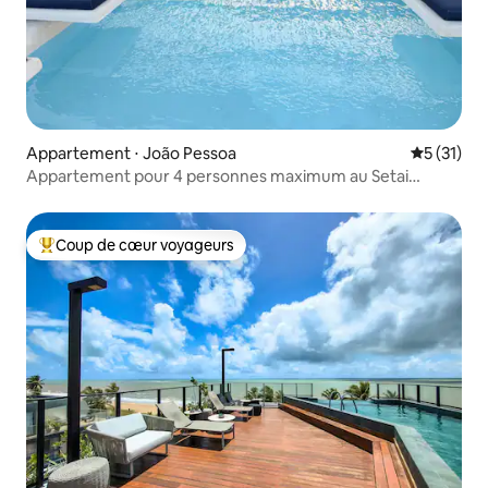
Appartement ⋅ João Pessoa
Évaluation
5 (31)
Appartement pour 4 personnes maximum au Setai
Aquamaris
Coup de cœur voyageurs
Coups de cœur voyageurs les plus appréciés