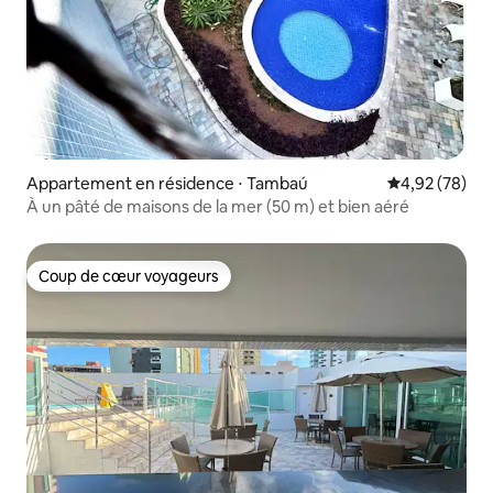
Appartement en résidence ⋅ Tambaú
Évaluation mo
4,92 (78)
À un pâté de maisons de la mer (50 m) et bien aéré
Coup de cœur voyageurs
Coup de cœur voyageurs