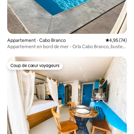
Appartement ⋅ Cabo Branco
Évaluation mo
4,95 (74)
Appartement en bord de mer - Orla Cabo Branco, buste
Tamandaré
Coup de cœur voyageurs
Coup de cœur voyageurs