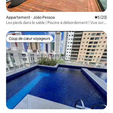
Appartement ⋅ João Pessoa
Évaluation
5 (23)
Les pieds dans le sable | Piscine à débordement | Vue sur
la MER
Coup de cœur voyageurs
Coup de cœur voyageurs