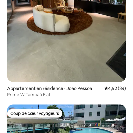
Appartement en résidence ⋅ João Pessoa
Évaluation mo
4,92 (39)
Prime W Tambaú Flat
Coup de cœur voyageurs
Coup de cœur voyageurs