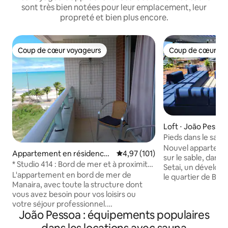
sont très bien notées pour leur emplacement, leur
propreté et bien plus encore.
Coup de cœur voyageurs
Coup de cœur vo
Coup de cœur voyageurs
Coup de cœur vo
Loft ⋅ João Pessoa
Pieds dans le sable
Aquamaris Bessa 
Nouvel appartem
Appartement en résidence ⋅
Évaluation moyenne sur la base 
4,97 (101)
sur le sable, dans
Manaíra
* Studio 414 : Bord de mer et à proximité
Setai, un dévelop
de tout !
L'appartement en bord de mer de
le quartier de Bessa
Manaira, avec toute la structure dont
travail, une struc
vous avez besoin pour vos loisirs ou
Fi dans tous les e
votre séjour professionnel.
mer. L'appartement
João Pessoa : équipements populaires
L'appartement dispose d'une piscine,
queen size et d'un 
d'un sauna et d'une salle de sport. Au
cuisine complète, 