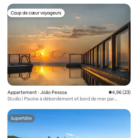
Coup de cœur voyageurs
Coup de cœur voyageurs
Appartement ⋅ João Pessoa
Évaluation mo
4,96 (23)
Studio | Piscine à débordement et bord de mer par
Refúgio
Superhôte
Superhôte