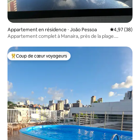
Appartement en résidence ⋅ João Pessoa
Évaluation mo
4,97 (38)
Appartement complet à Manaíra, près de la plage.
4 personnes
Coup de cœur voyageurs
Coups de cœur voyageurs les plus appréciés