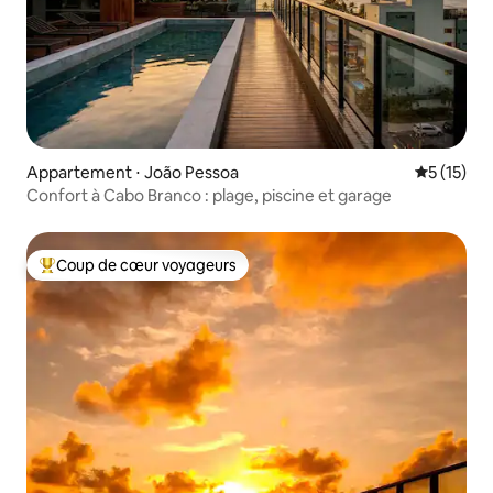
Appartement ⋅ João Pessoa
Évaluation
5 (15)
Confort à Cabo Branco : plage, piscine et garage
Coup de cœur voyageurs
Coups de cœur voyageurs les plus appréciés