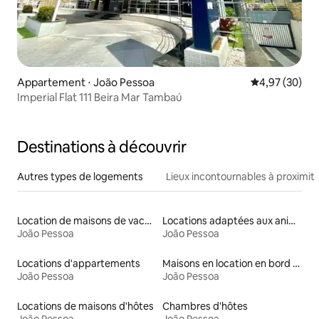
Appartement ⋅ João Pessoa
Évaluation mo
4,97 (30)
Imperial Flat 111 Beira Mar Tambaú
Destinations à découvrir
Autres types de logements
Lieux incontournables à proximit
Location de maisons de vacances
Locations adaptées aux animaux
João Pessoa
João Pessoa
Locations d'appartements
Maisons en location en bord de mer
João Pessoa
João Pessoa
Locations de maisons d'hôtes
Chambres d'hôtes