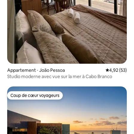
Appartement ⋅ João Pessoa
Évaluation mo
4,92 (53)
Studio moderne avec vue sur la mer à Cabo Branco
Coup de cœur voyageurs
Coup de cœur voyageurs