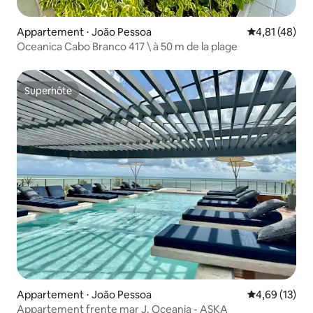
Appartement ⋅ João Pessoa
Évaluation mo
4,81 (48)
Oceanica Cabo Branco 417 \ à 50 m de la plage
Superhôte
Superhôte
Appartement ⋅ João Pessoa
Évaluation mo
4,69 (13)
Appartement frente mar J. Oceania - ASKA