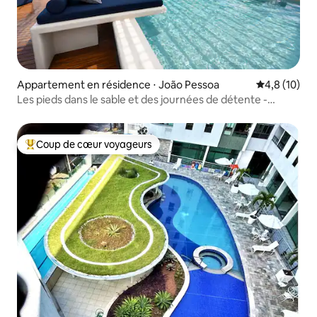
Appartement en résidence ⋅ João Pessoa
Évaluation m
4,8 (10)
Les pieds dans le sable et des journées de détente -
Aquamaris
Coup de cœur voyageurs
Coups de cœur voyageurs les plus appréciés