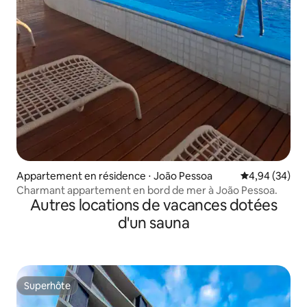
Appartement en résidence ⋅ João Pessoa
Évaluation mo
4,94 (34)
Charmant appartement en bord de mer à João Pessoa.
Autres locations de vacances dotées
d'un sauna
Superhôte
Superhôte