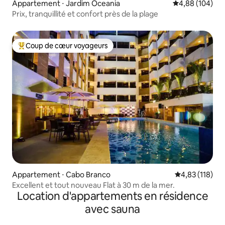
Appartement ⋅ Jardim Oceania
Évaluation moy
4,88 (104)
Prix, tranquillité et confort près de la plage
Coup de cœur voyageurs
Coups de cœur voyageurs les plus appréciés
Appartement ⋅ Cabo Branco
Évaluation moy
4,83 (118)
Excellent et tout nouveau Flat à 30 m de la mer.
Location d'appartements en résidence
avec sauna