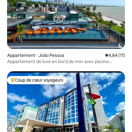
Appartement ⋅ João Pessoa
Évaluation mo
4,64 (11)
Appartement de luxe en bord de mer avec piscine
chauffée 218
Coup de cœur voyageurs
Coups de cœur voyageurs les plus appréciés