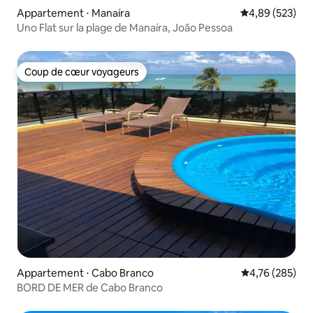
Appartement ⋅ Manaíra
Évaluation moy
4,89 (523)
Uno Flat sur la plage de Manaíra, João Pessoa
Coup de cœur voyageurs
Coup de cœur voyageurs
Appartement ⋅ Cabo Branco
Évaluation moy
4,76 (285)
BORD DE MER de Cabo Branco