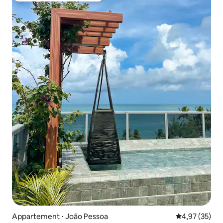
Appartement ⋅ João Pessoa
Évaluation mo
4,97 (35)