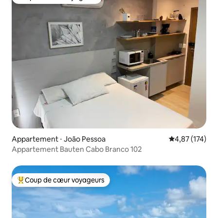
Coup de cœur voyageurs
Appartement ⋅ João Pessoa
Évaluation moy
4,87 (174)
Appartement Bauten Cabo Branco 102
Coup de cœur voyageurs
Coups de cœur voyageurs les plus appréciés