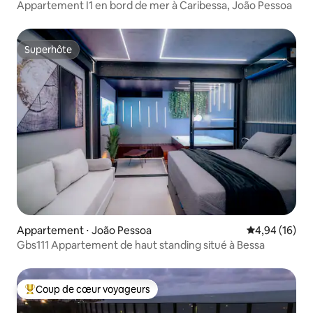
Appartement I1 en bord de mer à Caribessa, João Pessoa
Superhôte
Superhôte
Appartement ⋅ João Pessoa
Évaluation mo
4,94 (16)
Gbs111 Appartement de haut standing situé à Bessa
Coup de cœur voyageurs
Coups de cœur voyageurs les plus appréciés