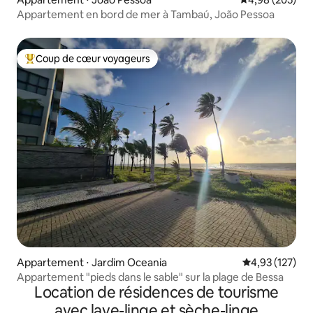
Appartement en bord de mer à Tambaú, João Pessoa
Coup de cœur voyageurs
Coups de cœur voyageurs les plus appréciés
Appartement ⋅ Jardim Oceania
Évaluation moy
4,93 (127)
Appartement "pieds dans le sable" sur la plage de Bessa
Location de résidences de tourisme
avec lave-linge et sèche-linge