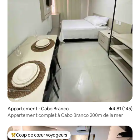
Appartement ⋅ Cabo Branco
Évaluation moy
4,81 (145)
Appartement complet à Cabo Branco 200m de la mer
Coup de cœur voyageurs
Coups de cœur voyageurs les plus appréciés