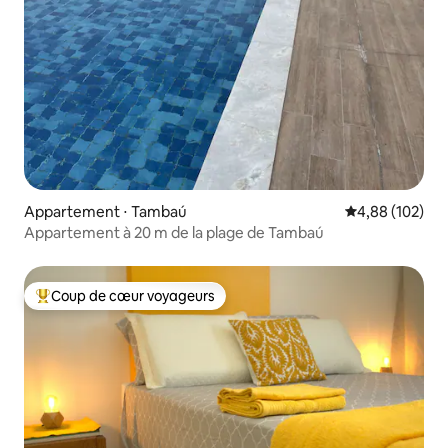
Appartement ⋅ Tambaú
Évaluation moy
4,88 (102)
Appartement à 20 m de la plage de Tambaú
Coup de cœur voyageurs
Coups de cœur voyageurs les plus appréciés