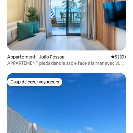
Appartement ⋅ João Pessoa
Évaluation
5 (39)
APPARTEMENT pieds dans le sable face à la mer avec vue
incroyable, HYDE
Coup de cœur voyageurs
Coup de cœur voyageurs