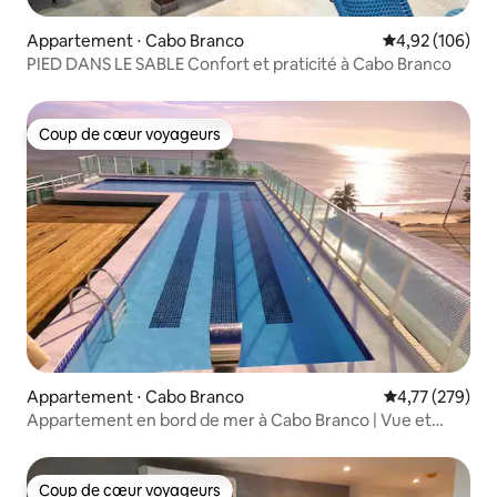
Appartement ⋅ Cabo Branco
Évaluation moy
4,92 (106)
PIED DANS LE SABLE Confort et praticité à Cabo Branco
Coup de cœur voyageurs
Coup de cœur voyageurs
Appartement ⋅ Cabo Branco
Évaluation moy
4,77 (279)
Appartement en bord de mer à Cabo Branco | Vue et
piscine (104)
Coup de cœur voyageurs