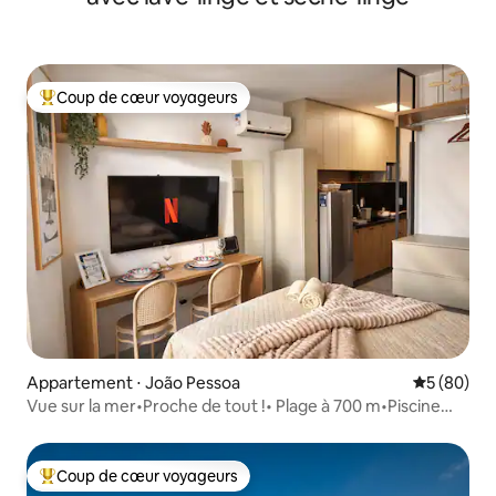
Coup de cœur voyageurs
Coups de cœur voyageurs les plus appréciés
Appartement ⋅ João Pessoa
Évaluation
5 (80)
Vue sur la mer•Proche de tout !• Plage à 700 m•Piscine
chauffée
Coup de cœur voyageurs
Coups de cœur voyageurs les plus appréciés