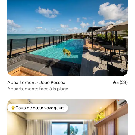
Appartement ⋅ João Pessoa
Évaluation
5 (29)
Appartements face à la plage
Coup de cœur voyageurs
Coups de cœur voyageurs les plus appréciés