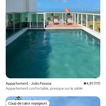
Appartement ⋅ João Pessoa
Évaluation mo
4,91 (111)
Appartement confortable, presque sur le sable.
Coup de cœur voyageurs
Coup de cœur voyageurs