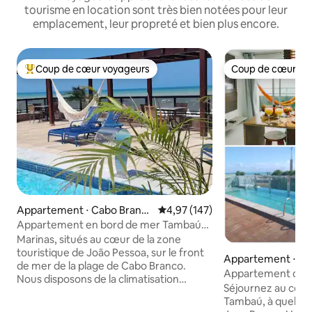
tourisme en location sont très bien notées pour leur
emplacement, leur propreté et bien plus encore.
Coup de cœur voyageurs
Coup de cœur vo
Coups de cœur voyageurs les plus appréciés
Coup de cœur vo
Appartement ⋅ Cabo Branc
Évaluation moyenne sur la base 
4,97 (147)
o
Appartement en bord de mer Tambaú
Cabo Branco João Pessoa
Marinas, situés au cœur de la zone
touristique de João Pessoa, sur le front
Appartement ⋅ Jo
de mer de la plage de Cabo Branco.
Appartement dan
Nous disposons de la climatisation
bord de mer | Pisci
Séjournez au cœur
centrale, de la télévision par câble, du
Tambaú, à quelques
Wi-Fi, d'un réfrigérateur, de deux