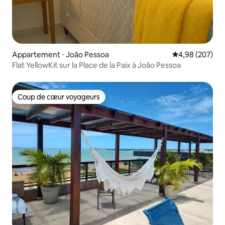
Appartement ⋅ João Pessoa
Évaluation moy
4,98 (207)
Flat YellowKit sur la Place de la Paix à João Pessoa
Coup de cœur voyageurs
Coup de cœur voyageurs