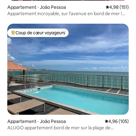
Appartement ⋅ João Pessoa
Évaluation moy
4,98 (151)
Appartement incroyable, sur l'avenue en bord de mer !
Get One
Coup de cœur voyageurs
Coups de cœur voyageurs les plus appréciés
Appartement ⋅ João Pessoa
Évaluation moy
4,96 (105)
ALUGO appartement bord de mer sur la plage de
Manaira.