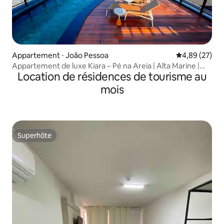
Appartement ⋅ João Pessoa
Évaluation mo
4,89 (27)
Appartement de luxe Kiara – Pé na Areia | Alta Marine |
Location de résidences de tourisme au
Bessa
mois
Superhôte
Superhôte