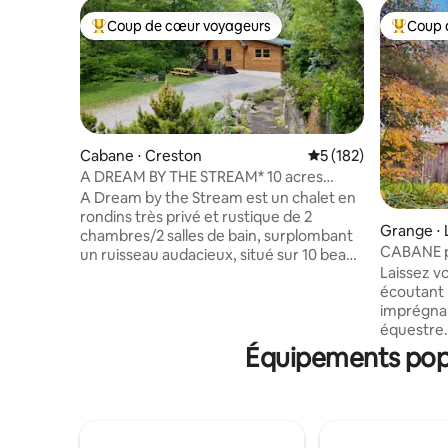
Coup de cœur voyageurs
Coup 
Coups de cœur voyageurs les plus appréciés
Coups de
Cabane ⋅ Creston
Évaluation moyenne 
5 (182)
A DREAM BY THE STREAM* 10 acres
privés - Chiens bienvenus !
A Dream by the Stream est un chalet en
rondins très privé et rustique de 2
Grange ⋅ 
chambres/2 salles de bain, surplombant
CABANE p
un ruisseau audacieux, situé sur 10 beaux
une belle
Laissez v
hectares isolés avec des sentiers de
écoutant 
randonnée, un étang avec un ponton, un
imprégnan
foyer, et un incroyable jardin de pierres.
équestre.
Notre appartement de 750 pi2. Le chalet
nouvellem
offre une connexion Wi-Fi, une télévision
Équipements popu
ancienne 
en streaming, la climatisation centrale et
dans les 
le chauffage, une cuisine entièrement
l'un des 
équipée, du café fourni, des serviettes,
de manièr
un lit confortable et du linge de maison
fenêtres 
de qualité. Nous sommes à 1/2 mile de la