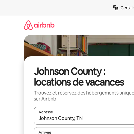
Aller
Certai
directement
au
contenu
Johnson County :
locations de vacances
Trouvez et réservez des hébergements uniqu
sur Airbnb
Adresse
Lorsque les résultats s'affichent, utilisez les flèc
Arrivée