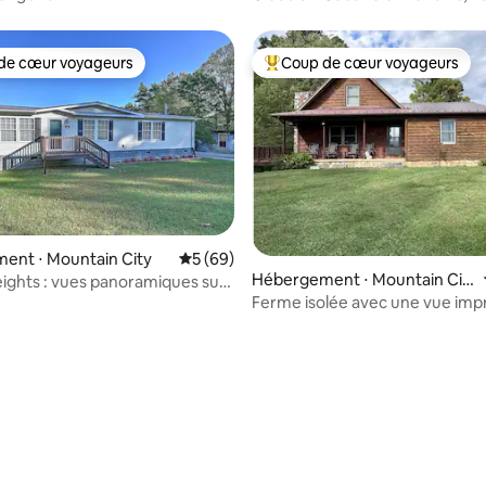
imprenable, jacuzzi de luxe
de cœur voyageurs
Coup de cœur voyageurs
 cœur voyageurs les plus appréciés
Coups de cœur voyageurs les p
ent ⋅ Mountain City
Évaluation moyenne sur la base de 69 com
5 (69)
Hébergement ⋅ Mountain Cit
Heights : vues panoramiques sur
 la base de 97 commentaires : 4,96 sur 5
y
Ferme isolée avec une vue imp
gne
sur la montagne.