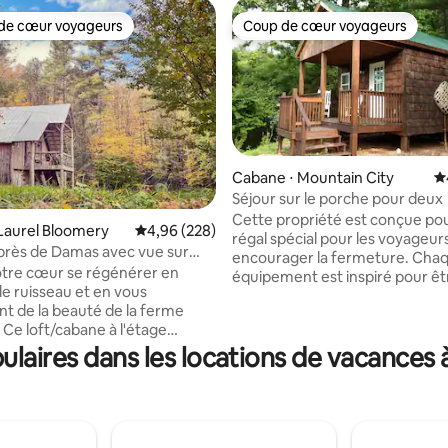
de cœur voyageurs
Coup de cœur voyageurs
 cœur voyageurs les plus appréciés
Coup de cœur voyageurs
sur la base de 182 commentaires : 5 sur 5
Cabane ⋅ Mountain City
É
Séjour sur le porche pour deux
Cette propriété est conçue pou
Laurel Bloomery
Évaluation moyenne sur la base de 228 commen
4,96 (228)
régal spécial pour les voyageur
rès de Damas avec vue sur
encourager la fermeture. Cha
 ferme équestre
otre cœur se régénérer en
équipement est inspiré pour êt
le ruisseau et en vous
apprécié . Les draps et les serv
t de la beauté de la ferme
de qualité supérieure. La cuisin
 Ce loft/cabane à l'étage
plus que les éléments nécessai
ent terminé fait partie d'une
laires dans les locations de vacances
préparer la plupart des repas. 
grange historique construite
logement continue de mainteni
années 1800 et utilisée comme
objectif de sous promettre et de
premiers Pony Express ! Décoré
chacun de nos voyageurs! Vous pouvez
e unique avec de grandes
rejoindre le Bristol Motor Spe
et une superbe vue sur les
moins d'une heure. Il y a tellem