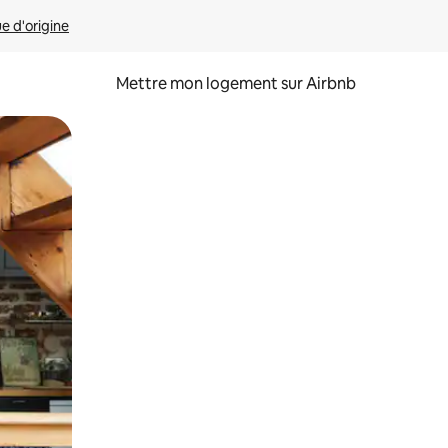
ue d'origine
Mettre mon logement sur Airbnb
sant glisser.