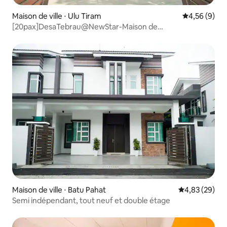
Maison de ville ⋅ Ulu Tiram
Évaluation m
4,56 (9)
[20pax]DesaTebrau@NewStar-Maison de
mariage@animaux de compagnie
Maison de ville ⋅ Batu Pahat
Évaluation mo
4,83 (29)
Semi indépendant, tout neuf et double étage