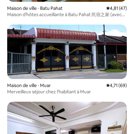
Maison de ville ⋅ Batu Pahat
Évaluation mo
4,81 (47)
Maison d'hôtes accueillante à Batu Pahat 民宿之家 (avec
jardin)
Maison de ville ⋅ Muar
Évaluation mo
4,71 (69)
Merveilleux séjour chez l'habitant à Muar