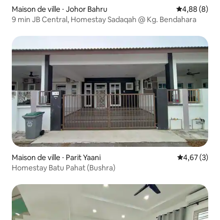
Maison de ville ⋅ Johor Bahru
Évaluation m
4,88 (8)
9 min JB Central, Homestay Sadaqah @ Kg. Bendahara
Maison de ville ⋅ Parit Yaani
Évaluation m
4,67 (3)
Homestay Batu Pahat (Bushra)