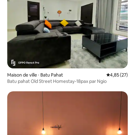
Maison de ville ⋅ Batu Pahat
Évaluation mo
4,85 (27)
Batu pahat Old Street Homestay-18pax par Ngio