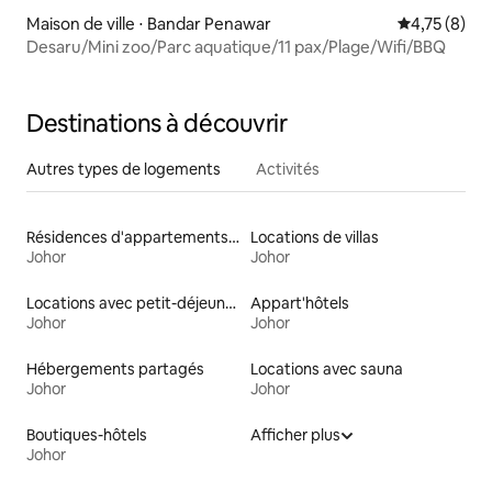
Maison de ville ⋅ Bandar Penawar
Évaluation m
4,75 (8)
Desaru/Mini zoo/Parc aquatique/11 pax/Plage/Wifi/BBQ
Destinations à découvrir
Autres types de logements
Activités
Résidences d'appartements en location
Locations de villas
Johor
Johor
Locations avec petit-déjeuner
Appart'hôtels
Johor
Johor
Hébergements partagés
Locations avec sauna
Johor
Johor
Boutiques-hôtels
Afficher plus
Johor