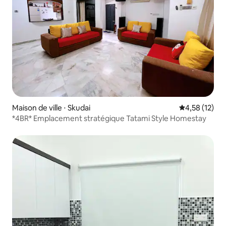
Maison de ville ⋅ Skudai
Évaluation mo
4,58 (12)
*4BR* Emplacement stratégique Tatami Style Homestay