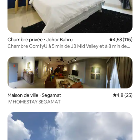
Chambre privée ⋅ Johor Bahru
Évaluation moy
4,53 (116)
Chambre ComfyU à 5 min de JB Mid Valley et à 8 min de
CIQ
Maison de ville ⋅ Segamat
Évaluation m
4,8 (25)
IV HOMESTAY SEGAMAT