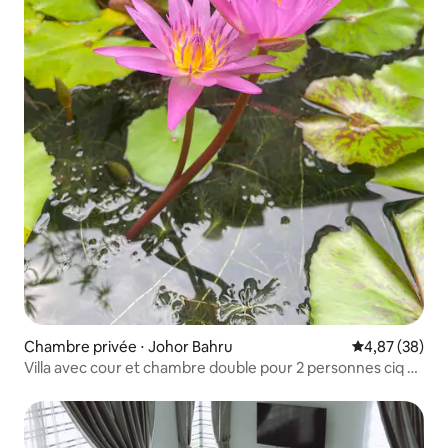
Chambre privée ⋅ Johor Bahru
Évaluation mo
4,87 (38)
Villa avec cour et chambre double pour 2 personnes ciq Jb
Central Palaz Pelangi Ksl avec transfert gratuit