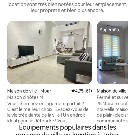
location sont très bien notées pour leur emplacement,
leur propreté et bien plus encore.
Superhôte
Superhôte
Maison de ville ⋅ Muar
Évaluation moyenne sur la base
4,75 (61)
Maison de ville ⋅ K
Maison d'hôtes M
Fermé et surveillé,
du Nord.
Vous cherchez un logement parfait ?
75 Maison confort
C'est le meilleur choix ! Évadez-vous de
nouvelle maison 
la vie trépidante de la ville ! Un endroit
de plain-pied situ
idéal pour se détendre ! Vous
communauté sécu
Équipements populaires dans les
apprécierez mon logement pour
surveillée. Elle es
l'environnement tranquille, le quartier
minutes en voiture