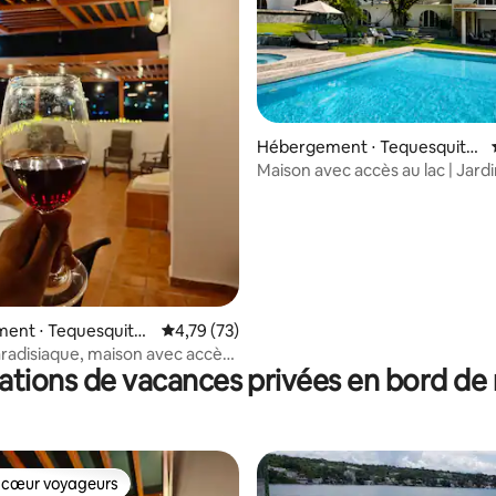
Hébergement ⋅ Tequesquite
r la base de 132 commentaires : 4,8 sur 5
ngo
Maison avec accès au lac | Jardi
piscine privée
ent ⋅ Tequesquite
Évaluation moyenne sur la base de 73 comme
4,79 (73)
radisiaque, maison avec accès
ations de vacances privées en bord de
ques
 cœur voyageurs
 cœur voyageurs