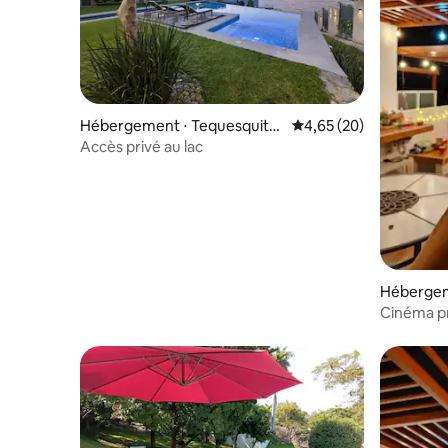
Hébergement ⋅ Tequesquite
Évaluation moyenne sur
4,65 (20)
ngo
Accès privé au lac
Hébergem
Cinéma pr
l'expérie