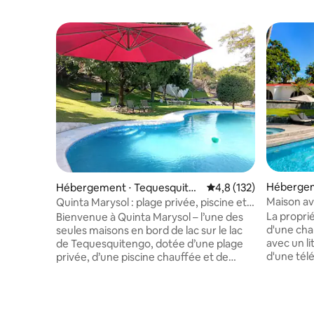
Hébergem
Hébergement ⋅ Tequesquiten
Évaluation moyenne su
4,8 (132)
ngo
go
Maison ave
Quinta Marysol : plage privée, piscine et
piscine pr
ponton sur le lac
La proprié
Bienvenue à Quinta Marysol – l’une des
d'une cha
seules maisons en bord de lac sur le lac
avec un li
de Tequesquitengo, dotée d’une plage
d'une télé
privée, d’une piscine chauffée et de
complète.
votre propre ponton pour les bateaux.
doubles, 
Pouvant accueillir jusqu'à 12 personnes
lit et tél
dans 4 chambres et 4 salles de bain, il est
identique
idéal pour les familles et les groupes