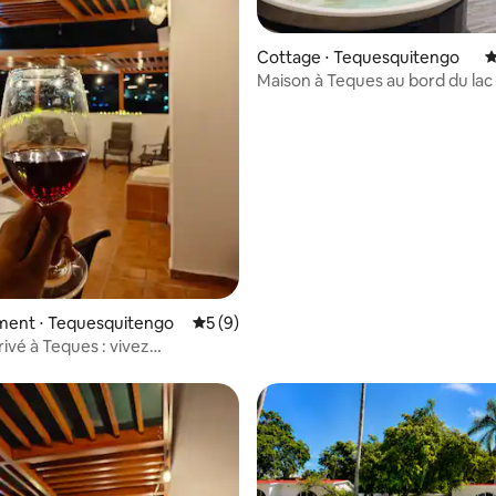
Cottage ⋅ Tequesquitengo
É
Maison à Teques au bord du lac
 la base de 20 commentaires : 4,65 sur 5
ent ⋅ Tequesquitengo
Évaluation moyenne sur la base de 9 co
5 (9)
ivé à Teques : vivez
nce