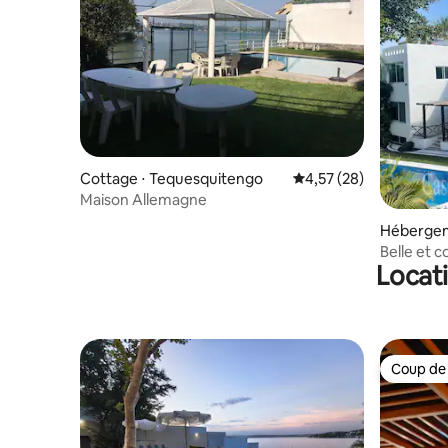
Cottage ⋅ Tequesquitengo
Évaluation moyenne su
4,57 (28)
Maison Allemagne
Hébergem
engo
Belle et 
Locat
lac.
Coup de
Coup de