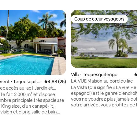
Coup de cœur voyageurs
Coup de cœur voyageurs
Villa ⋅ Tequesquitengo
É
LA VUE Maison au bord du lac
ent ⋅ Tequesquite
Évaluation moyenne sur la base de 25 commen
4,88 (25)
r la base de 132 commentaires : 4,8 sur 5
La Vista (qui signifie « La vue » 
c accès au lac | Jardin et
espagnol) est le genre d'endroi
ivée
té fait 2 000 m² et dispose
vous ne voudrez plus jamais qui
mbre principale très spacieuse
votre arrivée, vous profitez de 
t King size, d'un canapé-lit,
meilleure vue de Tequesquiten
vision et d'une salle de bain
piscine à débordement, un jacu
 Une autre chambre avec 2 lits
végétation luxuriante entourant
salle de bain complète, canapé-
De plus, il y a un accès direct au 
évision, et une autre chambre
pour la navigation de plaisance o
 sans télévision. La chambre