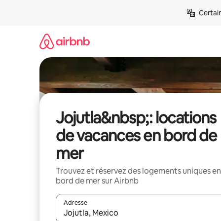
Aller
Certai
directement
au
contenu
Jojutla&nbsp;: locations
de vacances en bord de
mer
Trouvez et réservez des logements uniques en
bord de mer sur Airbnb
Adresse
Lorsque les résultats s'affichent, utilisez les flèc