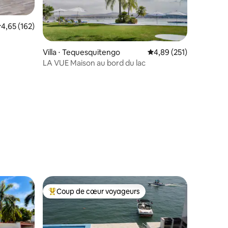
valuation moyenne sur la base de 162 commentaires : 4,65 sur 5
4,65 (162)
Villa ⋅ Tequesquitengo
Évaluation moyenne sur
4,89 (251)
LA VUE Maison au bord du lac
mmentaires : 5 sur 5
Coup de cœur voyageurs
Coups de cœur voyageurs les plus appréciés