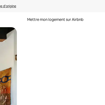
ue d'origine
Mettre mon logement sur Airbnb
sant glisser.