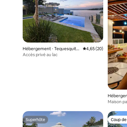
Hébergement ⋅ Tequesquite
Évaluation moyenne sur
4,65 (20)
ngo
Accès privé au lac
Hébergem
ngo
Maison pa
au lac Te
Superhôte
Coup de
Superhôte
Coup de