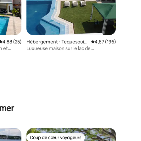
Évaluation moyenne sur la base de 25 commentaires : 4,88 sur 5
4,88 (25)
Hébergement ⋅ Tequesquit
Évaluation moyenne sur
4,87 (196)
engo
n et
Luxueuse maison sur le lac de
Tequesquitengo jusqu'à 21 p
ntaires : 4,79 sur 5
 mer
Coup de cœur voyageurs
Coup de cœur voyageurs