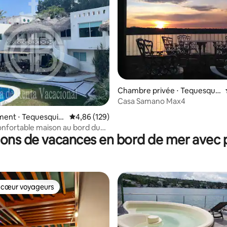
r la base de 28 commentaires : 4,57 sur 5
Chambre privée ⋅ Tequesquit
engo
Casa Samano Max4
ent ⋅ Tequesquit
Évaluation moyenne sur la base de 129 commen
4,86 (129)
confortable maison au bord du
ions de vacances en bord de mer avec p
 cœur voyageurs
 cœur voyageurs