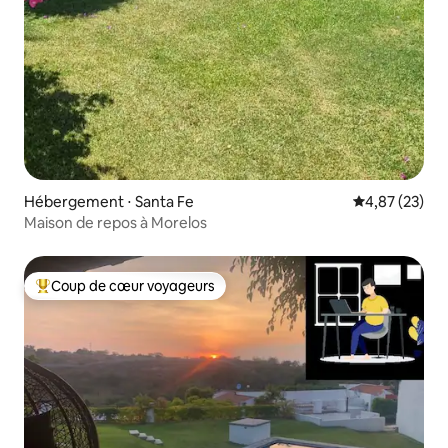
Hébergement ⋅ Santa Fe
Évaluation mo
4,87 (23)
Maison de repos à Morelos
Coup de cœur voyageurs
Coups de cœur voyageurs les plus appréciés