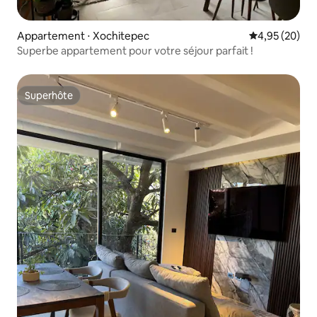
Appartement ⋅ Xochitepec
Évaluation mo
4,95 (20)
Superbe appartement pour votre séjour parfait !
Superhôte
Superhôte