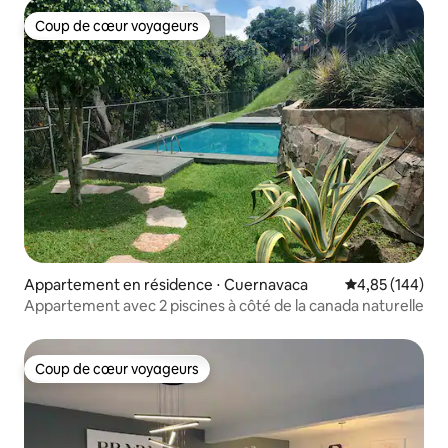
Coup de cœur voyageurs
Coup de cœur voyageurs
Appartement en résidence ⋅ Cuernavaca
Évaluation moy
4,85 (144)
Appartement avec 2 piscines à côté de la canada naturelle
Coup de cœur voyageurs
Coup de cœur voyageurs