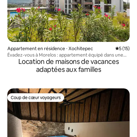
Appartement en résidence ⋅ Xochitepec
Évaluation
5 (15)
Évadez-vous à Morelos : appartement équipé dans une
Location de maisons de vacances
zone privée
adaptées aux familles
Coup de cœur voyageurs
Coup de cœur voyageurs