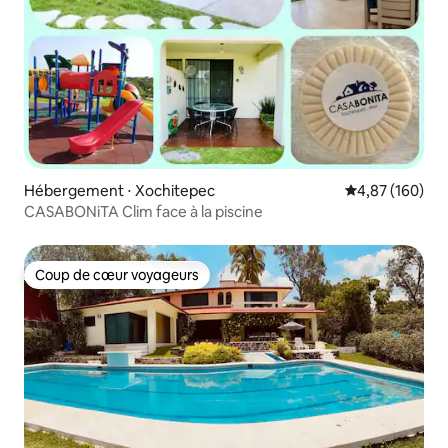
Hébergement ⋅ Xochitepec
Évaluation moy
4,87 (160)
CASABONiTA Clim face à la piscine
Coup de cœur voyageurs
Coup de cœur voyageurs