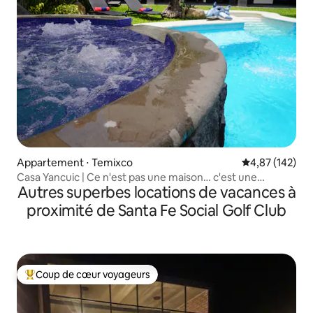
Appartement ⋅ Temixco
Évaluation moy
4,87 (142)
Casa Yancuic | Ce n'est pas une maison… c'est une
Autres superbes locations de vacances à
expérience
proximité de Santa Fe Social Golf Club
Coup de cœur voyageurs
Coups de cœur voyageurs les plus appréciés