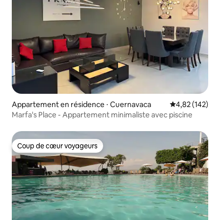
Appartement en résidence ⋅ Cuernavaca
Évaluation moy
4,82 (142)
Marfa's Place - Appartement minimaliste avec piscine
Coup de cœur voyageurs
Coup de cœur voyageurs