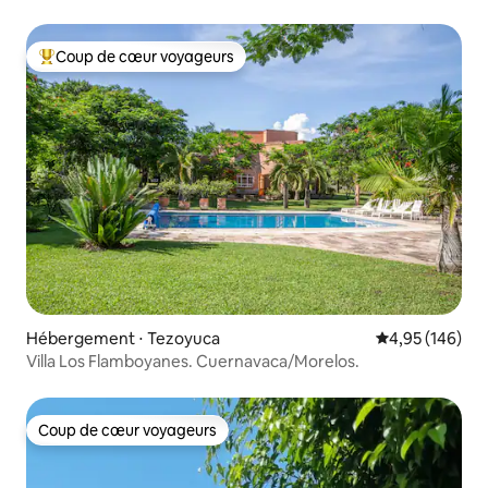
Coup de cœur voyageurs
Coups de cœur voyageurs les plus appréciés
Hébergement ⋅ Tezoyuca
Évaluation moy
4,95 (146)
Villa Los Flamboyanes. Cuernavaca/Morelos.
Coup de cœur voyageurs
Coup de cœur voyageurs