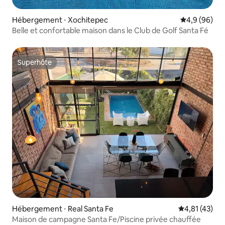
Hébergement ⋅ Xochitepec
Évaluation m
4,9 (96)
Belle et confortable maison dans le Club de Golf Santa Fé
Superhôte
Superhôte
Hébergement ⋅ Real Santa Fe
Évaluation mo
4,81 (43)
Maison de campagne Santa Fe/Piscine privée chauffée