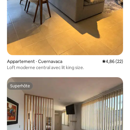
Appartement ⋅ Cuernavaca
Évaluation mo
4,86 (22)
Loft moderne central avec lit king size.
Superhôte
Superhôte