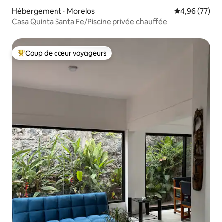
Hébergement ⋅ Morelos
Évaluation mo
4,96 (77)
Casa Quinta Santa Fe/Piscine privée chauffée
Coup de cœur voyageurs
Coups de cœur voyageurs les plus appréciés