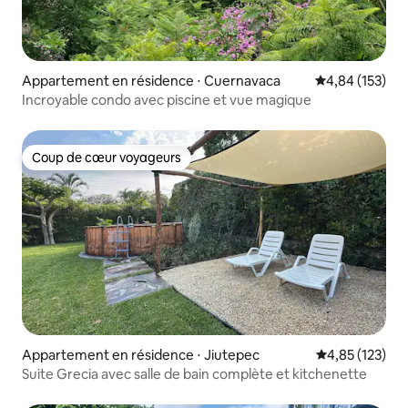
Appartement en résidence ⋅ Cuernavaca
Évaluation moy
4,84 (153)
Incroyable condo avec piscine et vue magique
Coup de cœur voyageurs
Coup de cœur voyageurs
Appartement en résidence ⋅ Jiutepec
Évaluation moy
4,85 (123)
Suite Grecia avec salle de bain complète et kitchenette