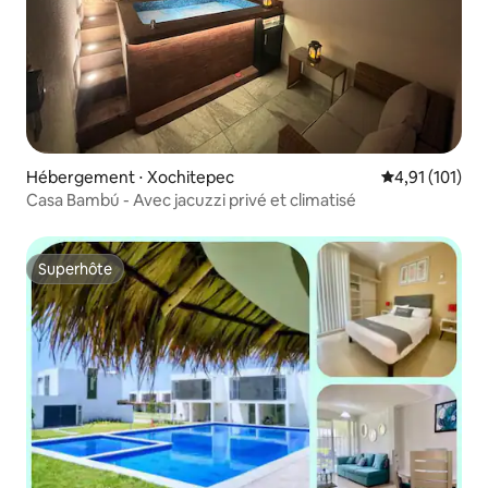
Hébergement ⋅ Xochitepec
Évaluation moy
4,91 (101)
Casa Bambú - Avec jacuzzi privé et climatisé
Superhôte
Superhôte