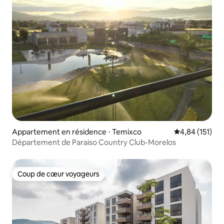
Appartement en résidence ⋅ Temixco
Évaluation moy
4,84 (151)
Département de Paraiso Country Club-Morelos
Coup de cœur voyageurs
Coup de cœur voyageurs