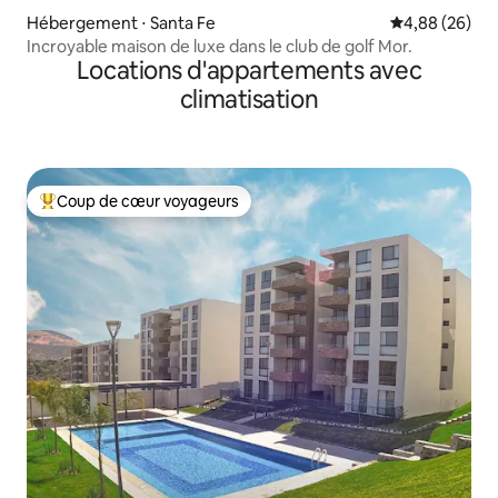
Hébergement ⋅ Santa Fe
Évaluation mo
4,88 (26)
Incroyable maison de luxe dans le club de golf Mor.
Locations d'appartements avec
climatisation
Coup de cœur voyageurs
Coups de cœur voyageurs les plus appréciés