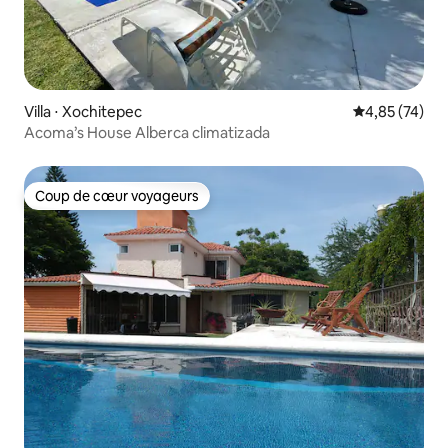
Villa ⋅ Xochitepec
Évaluation mo
4,85 (74)
Acoma’s House Alberca climatizada
Coup de cœur voyageurs
Coup de cœur voyageurs