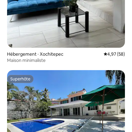
Hébergement ⋅ Xochitepec
Évaluation mo
4,97 (58)
Maison minimaliste
Superhôte
Superhôte