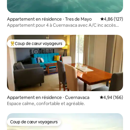
Appartement en résidence ⋅ Tres de Mayo
Évaluation moy
4,86 (127)
Appartement pour 4 à Cuernavaca avec A/C inc accès
club
Coup de cœur voyageurs
Coups de cœur voyageurs les plus appréciés
Appartement en résidence ⋅ Cuernavaca
Évaluation moy
4,94 (166)
Espace calme, confortable et agréable.
Coup de cœur voyageurs
Coup de cœur voyageurs