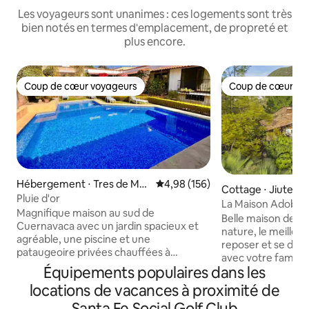
Les voyageurs sont unanimes : ces logements sont très
bien notés en termes d'emplacement, de propreté et
plus encore.
Coup de cœur voyageurs
Coup de cœur vo
Coup de cœur voyageurs
Coup de cœur vo
Hébergement ⋅ Tres de May
Évaluation moyenne sur la base 
4,98 (156)
Cottage ⋅ Jiutepe
o
Pluie d'or
La Maison Adobe. B
Magnifique maison au sud de
Belle maison de c
Cuernavaca avec un jardin spacieux et
nature, le meilleu
agréable, une piscine et une
reposer et se déco
pataugeoire privées chauffées à
avec votre famille
l’énergie solaire ; la température atteint
Équipements populaires dans les
d'une belle terrass
18/25 degrés en hiver et 28/34 degrés
chambres chacune 
locations de vacances à proximité de
en été ; barrière de sécurité pour les
bain complète, un 
enfants et les animaux de compagnie.
Santa Fe Social Golf Club