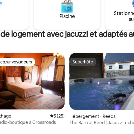
Stationn
Piscine
su
 de logement avec jacuzzi et adaptés au
 cœur voyageurs
Superhôte
 cœur voyageurs
Superhôte
rthage
Évaluation moyenne sur la base de 25 co
5 (25)
Hébergement ⋅ Reeds
tudio-boutique à Crossroads
The Barn at Reed | Jacuzzi + c
sur la base de 193 commentaires : 5 sur 5
acceptés