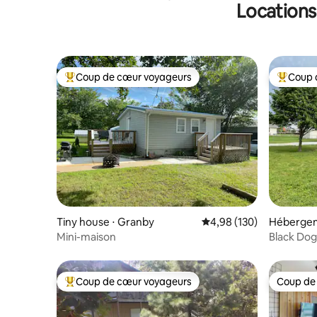
Locations
nature
Coup de cœur voyageurs
Coup 
Coups de cœur voyageurs les plus appréciés
Coups de
Tiny house ⋅ Granby
Évaluation moyenne sur 
4,98 (130)
Hébergem
Mini-maison
Black Dog
et 2 salle
Coup de cœur voyageurs
Coup de
Coups de cœur voyageurs les plus appréciés
Coup de