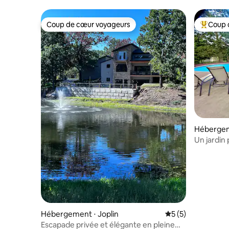
moderne avec jacuzzi
Coup de cœur voyageurs
Coup 
Coup de cœur voyageurs
Coups de
Hébergem
Un jardin
Hébergement ⋅ Joplin
Évaluation moyenn
5 (5)
Escapade privée et élégante en pleine