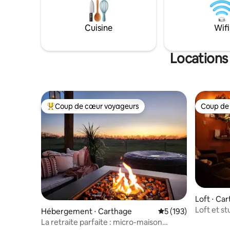
Cuisine
Wifi
Locations
Coup de cœur voyageurs
Coup de
Coups de cœur voyageurs les plus appréciés
Coup de
Loft ⋅ Ca
Loft et s
Hébergement ⋅ Carthage
Évaluation moyenne 
5 (193)
La retraite parfaite : micro-maison