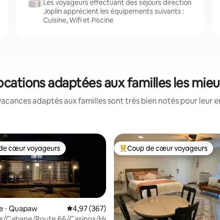
Les voyageurs effectuant des séjours direction
Joplin apprécient les équipements suivants :
Cuisine, Wifi et Piscine
 locations adaptées aux familles les mie
acances adaptés aux familles sont très bien notés pour leur e
de cœur voyageurs
Coup de cœur voyageurs
 cœur voyageurs les plus appréciés
Coups de cœur voyageurs les p
se ⋅ Quapaw
Évaluation moyenne sur la base de 367 commen
4,97 (367)
ills/Cabane/Route 66/Casinos/Hébergement