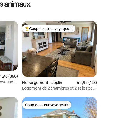
es animaux
Coup de cœur voyageurs
lus appréciés
Coups de cœur voyageurs les plus appréciés
valuation moyenne sur la base de 360 commentaires : 4,96 sur 5
4,96 (360)
joyeuse et
mentaires : 5 sur 5
Hébergement ⋅ Joplin
Évaluation moyenne sur
4,99 (123)
Logement de 2 chambres et 2 salles de
bain près de l'hôpital Mercy
Coup de cœur voyageurs
lus appréciés
Coup de cœur voyageurs