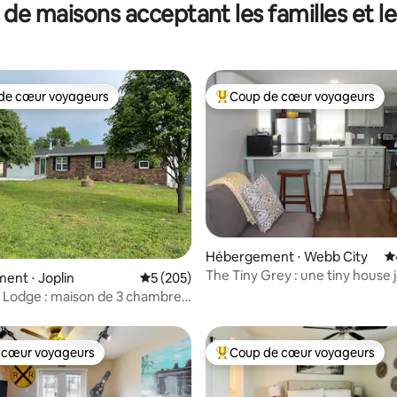
 de maisons acceptant les familles et l
de cœur voyageurs
Coup de cœur voyageurs
 cœur voyageurs les plus appréciés
Coups de cœur voyageurs les p
Hébergement ⋅ Webb City
É
The Tiny Grey : une tiny house 
la base de 130 commentaires : 4,98 sur 5
ent ⋅ Joplin
Évaluation moyenne sur la base de 205 com
5 (205)
lumineuse
 Lodge : maison de 3 chambres
s de bain
 cœur voyageurs
Coup de cœur voyageurs
 cœur voyageurs
Coups de cœur voyageurs les p