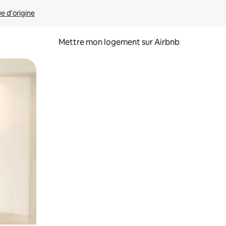
ue d'origine
Mettre mon logement sur Airbnb
sant glisser.