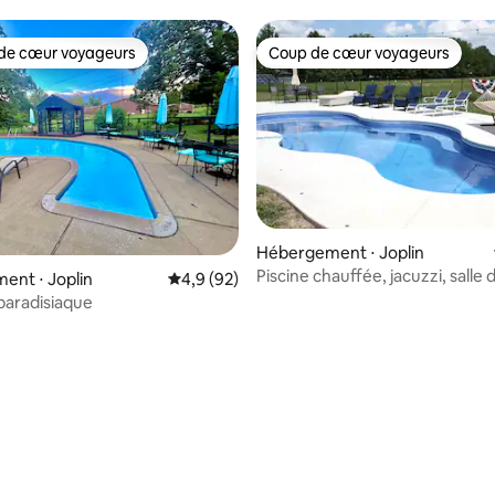
de cœur voyageurs
Coup de cœur voyageurs
 cœur voyageurs les plus appréciés
Coup de cœur voyageurs
Hébergement ⋅ Joplin
Piscine chauffée, jacuzzi, salle
ent ⋅ Joplin
Évaluation moyenne sur la base de 92 comm
4,9 (92)
escapade en famille
 paradisiaque
e sur la base de 5 commentaires : 5 sur 5