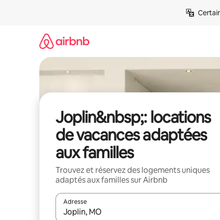
Aller
Certai
directement
au
contenu
Joplin&nbsp;: locations
de vacances adaptées
aux familles
Trouvez et réservez des logements uniques
adaptés aux familles sur Airbnb
Adresse
Lorsque les résultats s'affichent, utilisez les flèc