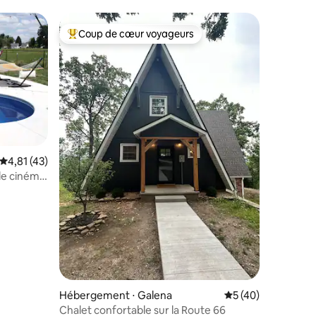
Coup de cœur voyageurs
Coups de cœur voyageurs les plus appréciés
Évaluation moyenne sur la base de 43 commentaires : 4,81 sur 5
4,81 (43)
 de cinéma,
entaires : 4,9 sur 5
Hébergement ⋅ Galena
Évaluation moyenne
5 (40)
Chalet confortable sur la Route 66