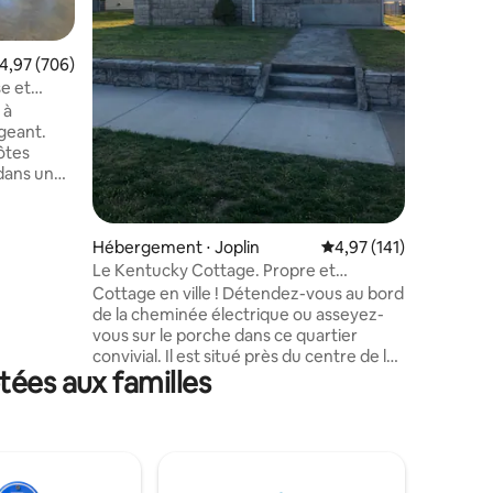
de notre 
confortab
et d’un c
valuation moyenne sur la base de 706 commentaires : 4,97 sur 5
4,97 (706)
Asseyez-
porche et
e et
dindes qui passent
 à
à environ
igeant.
un accès f
ôtes
 dans une
 nouveau
che de
souri a à
Hébergement ⋅ Joplin
Évaluation moyenne sur
4,97 (141)
Le Kentucky Cottage. Propre et
 une
confortable !
Cottage en ville ! Détendez-vous au bord
 ustensiles
de la cheminée électrique ou asseyez-
vous sur le porche dans ce quartier
convivial. Il est situé près du centre de la
yageur
tées aux familles
ville ; à proximité des deux hôpitaux et du
robation
lycée. Propose deux chambres et une
er sur
salle de bain. La buanderie est au sous-
sol. Cette maison est parfaite pour un
séjour d'une nuit, d'un mois ou plus. Des
cafés et des restaurants sont juste en