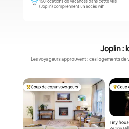
150 locations de vacances dans cette ville
(Joplin) comprennent un accès wifi
Joplin :
Les voyageurs approuvent : ces logements de v
Coup de cœur voyageurs
Coup 
Coups de cœur voyageurs les plus appréciés
Coups de
Tiny hou
Peoria H