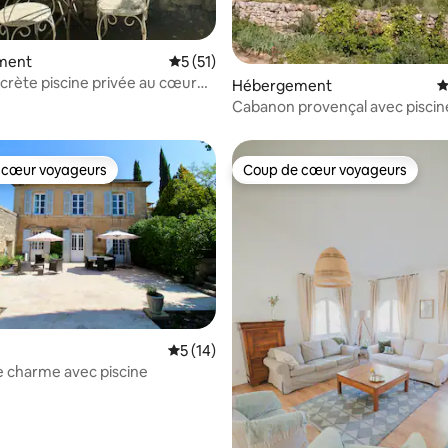
 sur la base de 15 commentaires : 5 sur 5
ment
Évaluation moyenne sur la base de 51 co
5 (51)
crète piscine privée au cœur
Hébergement
É
vence
Cabanon provençal avec piscin
 cœur voyageurs
Coup de cœur voyageurs
 cœur voyageurs
Coup de cœur voyageurs
Évaluation moyenne sur la base de 14 co
5 (14)
e charme avec piscine