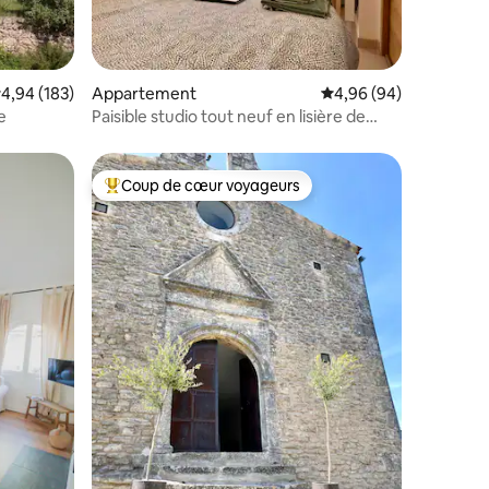
mmentaires : 5 sur 5
valuation moyenne sur la base de 183 commentaires : 4,94 sur 5
4,94 (183)
Appartement
Évaluation moyenne su
4,96 (94)
e
Paisible studio tout neuf en lisière de
forêt
Coup de cœur voyageurs
Coups de cœur voyageurs les plus appréciés
mmentaires : 5 sur 5