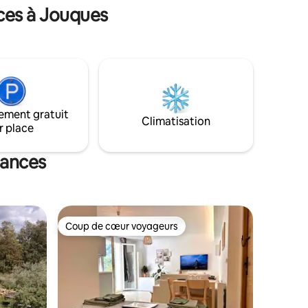
uipements
ces à Jouques
imprenable sur la campagne aixoise. Un
lieu rare où s’allient confort, bien-être et
sérénité. En solo ou en amoureux, ce
moulin intimiste et cosy vous invite à
vivre une expérience de lâcher prise. Si
vous aimez l'authentique et le
romantisme, la Suite Premium vous
attend !
ement gratuit
Climatisation
r place
cances
Coup de cœur voyageurs
lus appréciés
Coup de cœur voyageurs