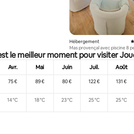
r la base de 13 commentaires : 4,85 sur 5
Hébergement
É
Mas provençal avec piscine 8 pers
est le meilleur moment pour visiter Jou
Réduction aout
Avr.
Mai
Juin
Juil.
Août
75 €
89 €
80 €
122 €
131 €
14 °C
18 °C
23 °C
25 °C
25 °C