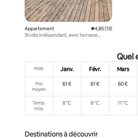
Appartement
Évaluation moyenne su
4,85 (13)
Studio indépendant, avec terrasse
extérieur.
Quel 
Mois
Janv.
Févr.
Mars
61 €
61 €
60 €
Prix
moyen
8 °C
8 °C
11 °C
Temp.
moy.
Destinations à découvrir