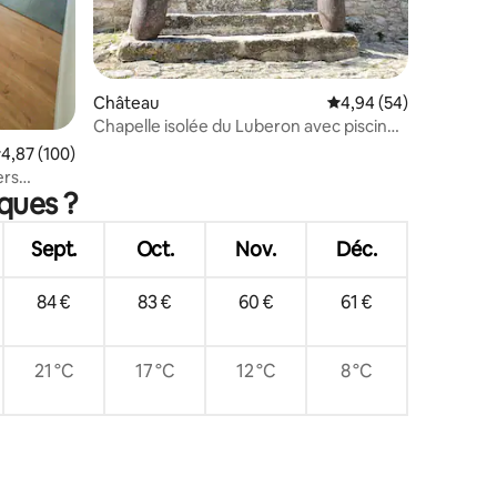
Château
Évaluation moyenne su
4,94 (54)
Chapelle isolée du Luberon avec piscine
exceptionnelle
valuation moyenne sur la base de 100 commentaires : 4,87 sur 5
4,87 (100)
ques ?
Sept.
Oct.
Nov.
Déc.
84 €
83 €
60 €
61 €
21 °C
17 °C
12 °C
8 °C