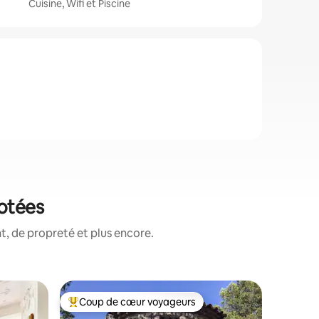
Cuisine, Wifi et Piscine
notées
, de propreté et plus encore.
Loft
Coup de cœur voyageurs
Coup de
lus appréciés
Coups de cœur voyageurs les plus appréciés
Coup de
Élégant l