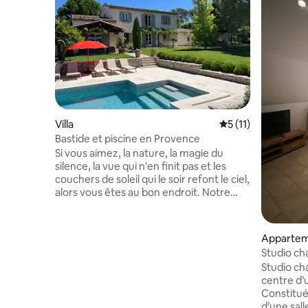
Villa
Évaluation moyenne
5 (11)
Bastide et piscine en Provence
Si vous aimez, la nature, la magie du
silence, la vue qui n'en finit pas et les
couchers de soleil qui le soir refont le ciel,
alors vous êtes au bon endroit. Notre
maison, peut au choix, vous couper du
monde ou vous envoyer à la belle Aix en
Provence ou l'incroyable Luberon en
Apparte
20mn. A peine plus loin il y a les lacs, les
Studio ch
gorges du Verdon ou la mer et ses
Studio ch
calanques. Notre lieu, d'une beauté
centre d’u
ancrée à une terre d'exception, est
Constitué
assez unique. Soyez en assurés, vous le
d’une sal