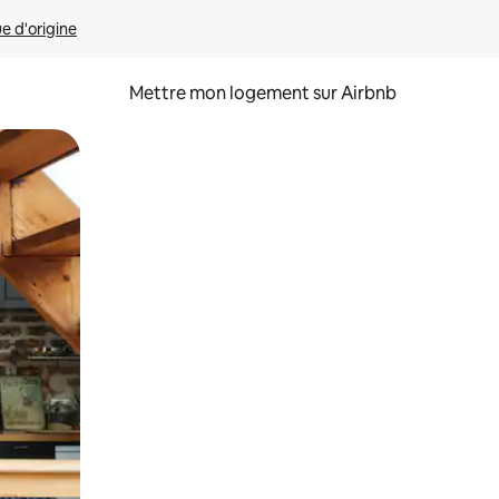
ue d'origine
Mettre mon logement sur Airbnb
sant glisser.