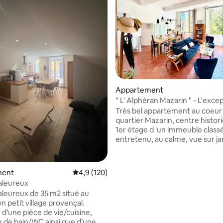
 sur la base de 11 commentaires : 5 sur 5
Appartement
" L' Alphéran Mazarin " - L'exce
historique
Très bel appartement au coeur
quartier Mazarin, centre histor
1er étage d 'un immeuble class
entretenu, au calme, vue sur jar
lumineux et traversant, orienté
Nord/Sud, 4 m sous plafond, u
séjour avec cuisine américaine
ment
Évaluation moyenne sur la base de 120 comm
4,9 (120)
grande chambre avec lit king si
aleureux
chambre avec couchage double,
aleureux de 35 m2 situé au
qu'un lit double sur mezzanine
n petit village provençal.
et une salle d'eau. Récemment 
 d’une pièce de vie/cuisine,
tomettes au sol , literie très ha
le de bain/WC ainsi que d’une