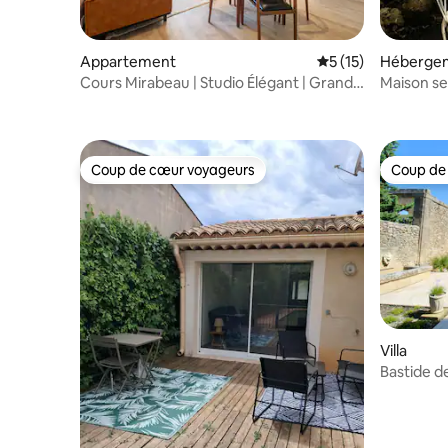
Appartement
Évaluation moyenne
5 (15)
Héberge
Cours Mirabeau | Studio Élégant | Grand
Maison se
Confort
de la Pro
Coup de cœur voyageurs
Coup de
Coup de cœur voyageurs
Coup de
Villa
Bastide d