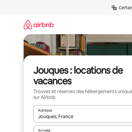
Aller
Certai
directement
au
contenu
Jouques : locations de
vacances
Trouvez et réservez des hébergements uniqu
sur Airbnb
Adresse
Lorsque les résultats s'affichent, utilisez les flèc
Arrivée