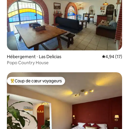
Hébergement ⋅ Las Delicias
Évaluation mo
4,94 (17)
Popo Country House
Coup de cœur voyageurs
Coups de cœur voyageurs les plus appréciés