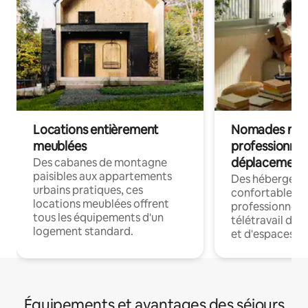
Locations entièrement
Nomades num
meublées
professionnel
déplacement
Des cabanes de montagne
paisibles aux appartements
Des hébergem
urbains pratiques, ces
confortables p
locations meublées offrent
professionnels
tous les équipements d'un
télétravail dis
logement standard.
et d'espaces de
Équipements et avantages des séjours