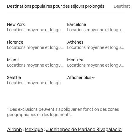
Destinations populaires pour des séjours prolongés
Destinati
New York
Barcelone
Locations moyenne et longue durée
Locations moyenne et longue durée
Florence
Athènes
Locations moyenne et longue durée
Locations moyenne et longue durée
Miami
Montréal
Locations moyenne et longue durée
Locations moyenne et longue durée
Seattle
Afficher plus
Locations moyenne et longue durée
* Des exclusions peuvent s'appliquer en fonction des zones
géographiques et des logements.
Airbnb
Mexique
Juchitepec de Mariano Rivapalacio