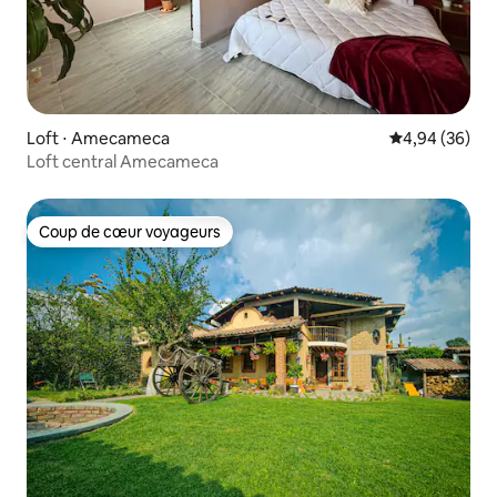
Loft ⋅ Amecameca
Évaluation mo
4,94 (36)
Loft central Amecameca
Coup de cœur voyageurs
Coup de cœur voyageurs