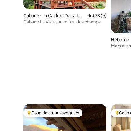
Cabane ⋅ La Caldera Departme
Évaluation moyenne s
4,78 (9)
nt
Cabane La Vista, au milieu des champs.
Hébergeme
Maison sp
privé
Coup de cœur voyageurs
Coup 
Coups de cœur voyageurs les plus appréciés
Coups de