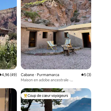
mentaires : 5 sur 5
Évaluation moyenne sur la base de 49 commentaires : 4,96 sur 5
4,96 (49)
Cabane ⋅ Purmamarca
Évaluation moyenn
5 (3)
Maison en adobe ancestrale ·
Huachichocana · Jujuy
Coup de cœur voyageurs
Coups de cœur voyageurs les plus appréciés