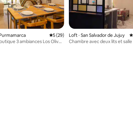
 Purmamarca
Évaluation moyenne sur la base de 29 co
5 (29)
Loft ⋅ San Salvador de Jujuy
É
utique 3 ambiances Los Olivos
Chambre avec deux lits et salle
rca
privée.
 sur la base de 47 commentaires : 5 sur 5