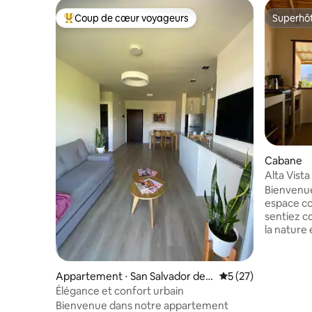
Coup de cœur voyageurs
Superhô
Coups de cœur voyageurs les plus appréciés
Superhô
Cabane
Alta Vista
Bienvenue
espace co
sentiez c
la nature e
couples à
romantique
confort et l'inti
Appartement ⋅ San Salvador de J
Évaluation moyenne
5 (27)
profitez d
ujuy
Élégance et confort urbain
en prenan
Bienvenue dans notre appartement
privée ou