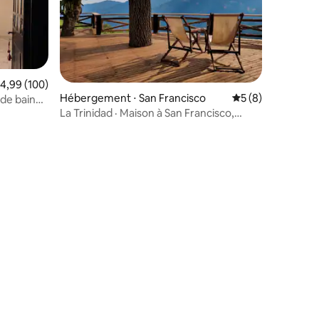
mmentaires : 5 sur 5
valuation moyenne sur la base de 100 commentaires : 4,99 sur 5
4,99 (100)
Hébergement ⋅ San Francisco
Évaluation moyenn
5 (8)
 de bain
La Trinidad · Maison à San Francisco,
Yungas, Jujuy