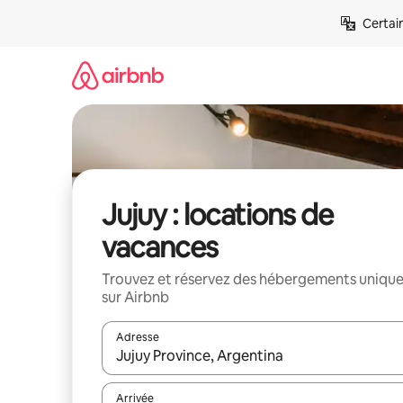
Aller
Certai
directement
au
contenu
Jujuy : locations de
vacances
Trouvez et réservez des hébergements uniqu
sur Airbnb
Adresse
Lorsque les résultats s'affichent, utilisez les flèc
Arrivée