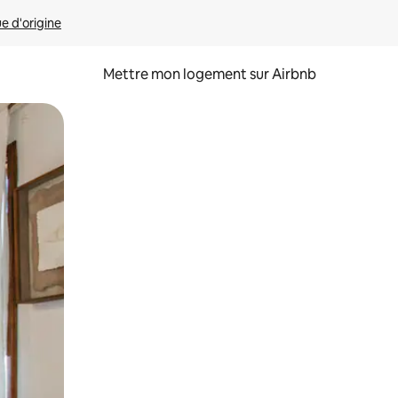
ue d'origine
Mettre mon logement sur Airbnb
sant glisser.