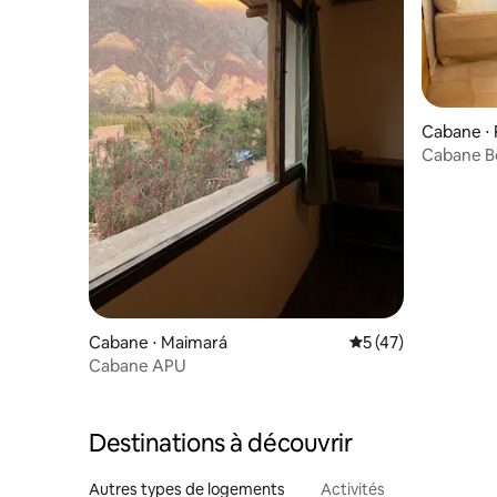
Cabane ⋅
Cabane Bo
Purmama
Cabane ⋅ Maimará
Évaluation moyenne
5 (47)
Cabane APU
Destinations à découvrir
Autres types de logements
Activités