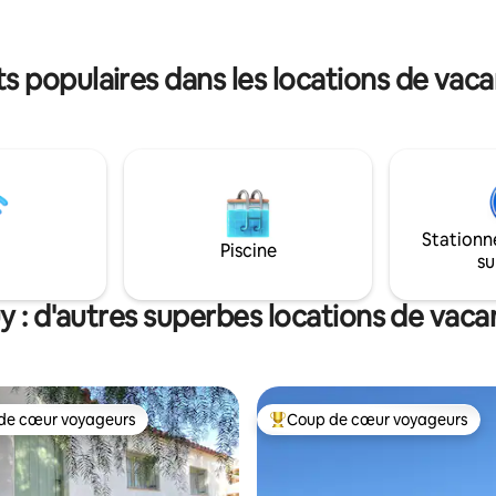
apprendre de son rythme.
uisine entièrement équipée. La
emple le ciel étoilé, sans
lumineuse, dans le confort de ta
 populaires dans les locations de vaca
Stationn
Piscine
su
y : d'autres superbes locations de vac
de cœur voyageurs
Coup de cœur voyageurs
 cœur voyageurs les plus appréciés
Coups de cœur voyageurs les p