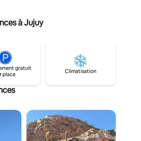
nces à Jujuy
ement gratuit
Climatisation
r place
ances
lus appréciés