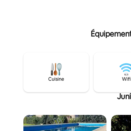
Piscine disponible de novembre à mars *
Les animaux de compagnie ne sont pas
tolérés
Équipements
Cuisine
Wifi
Juní