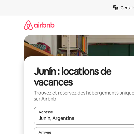
Aller
Certai
directement
au
contenu
Junín : locations de
vacances
Trouvez et réservez des hébergements uniqu
sur Airbnb
Adresse
Lorsque les résultats s'affichent, utilisez les flèc
Arrivée