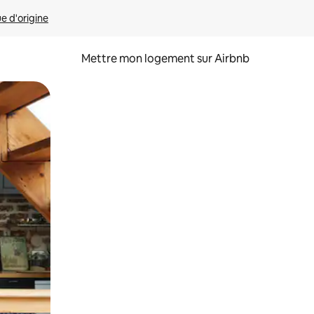
ue d'origine
Mettre mon logement sur Airbnb
sant glisser.