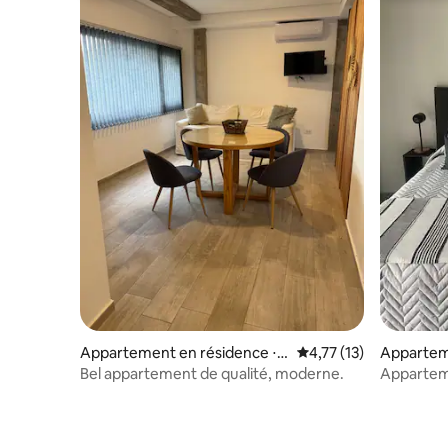
Appartement en résidence ⋅ J
Évaluation moyenne su
4,77 (13)
Appartem
unín
Bel appartement de qualité, moderne.
Appartem
barbecue 