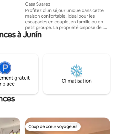
Casa Suarez
Profitez d'un séjour unique dans cette
maison confortable. Idéal pour les
escapades en couple, en famille ou en
petit groupe. La propriété dispose de :
nces à Junín
Étage supérieur : 2 chambres lumineuses
et 1 salle de bain complète. Rez-de-
chaussée : séjour-salle à manger et
cuisine intégrés, créant un espace
confortable pour partager des moments
en famille ou entre amis. Extérieur :
entrée pour voiture et barbecue
couvert. La maison est équipée de tout
ement gratuit
ce dont vous avez besoin pour un séjour
Climatisation
r place
confortable.
ances
Coup de cœur voyageurs
Coup de cœur voyageurs