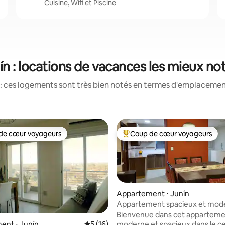
Cuisine, Wifi et Piscine
ín : locations de vacances les mieux no
: ces logements sont très bien notés en termes d'emplacement
de cœur voyageurs
Coup de cœur voyageurs
 cœur voyageurs les plus appréciés
Coups de cœur voyageurs les p
Appartement ⋅ Junín
Appartement spacieux et mod
Bienvenue dans cet appartem
moderne et spacieux dans le c
ent ⋅ Junín
Évaluation moyenne sur la base de 16 co
5 (16)