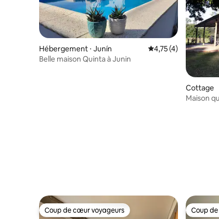
Hébergement ⋅ Junín
Évaluation moyenne s
4,75 (4)
Belle maison Quinta à Junin
Cottage
Maison qu
Coup de cœur voyageurs
Coup de
Coup de cœur voyageurs
Coup de