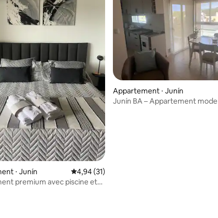
Appartement ⋅ Junín
Junín BA – Appartement mode
le centre-ville
r la base de 13 commentaires : 4,77 sur 5
ent ⋅ Junín
Évaluation moyenne sur la base de 31 comme
4,94 (31)
ent premium avec piscine et
!