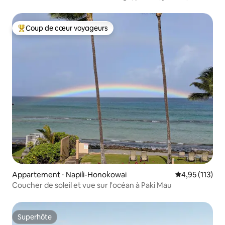
climatisation
Coup de cœur voyageurs
Coups de cœur voyageurs les plus appréciés
Appartement ⋅ Napili-Honokowai
Évaluation moy
4,95 (113)
Coucher de soleil et vue sur l'océan à Paki Mau
Superhôte
Superhôte