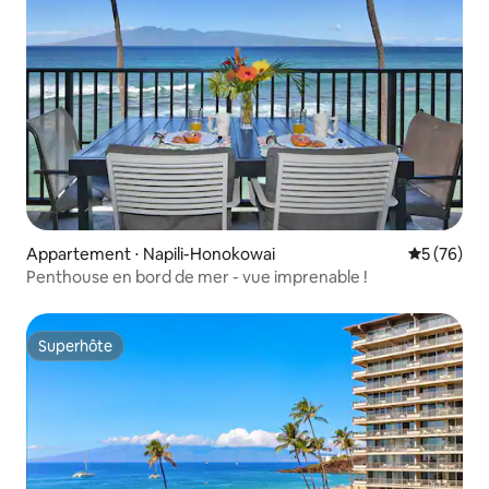
Appartement ⋅ Napili-Honokowai
Évaluation
5 (76)
Penthouse en bord de mer - vue imprenable !
Superhôte
Superhôte