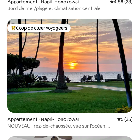
Appartement ⋅ Napili-Honokowai
Évaluation mo
4,88 (33)
Bord de mer/plage et climatisation centrale
Coup de cœur voyageurs
Coups de cœur voyageurs les plus appréciés
Appartement ⋅ Napili-Honokowai
Évaluation
5 (35)
NOUVEAU : rez-de-chaussée, vue sur l'océan,
climatisation, pas de frais de séjour