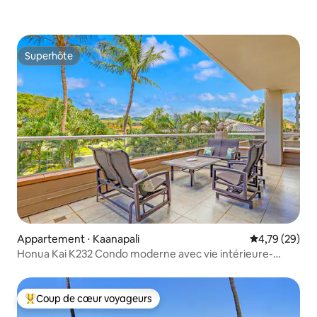
Superhôte
Superhôte
Appartement ⋅ Kaanapali
Évaluation mo
4,79 (29)
Honua Kai K232 Condo moderne avec vie intérieure-
extérieure
Coup de cœur voyageurs
Coups de cœur voyageurs les plus appréciés