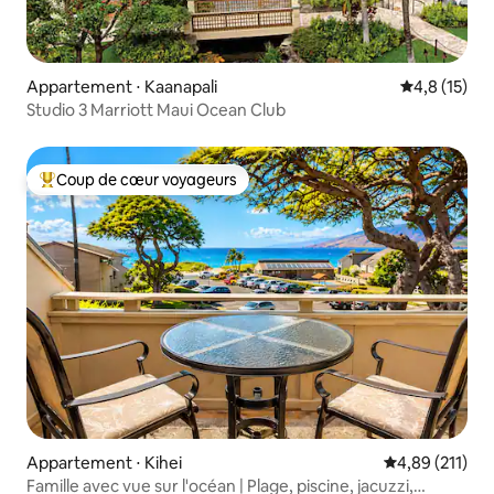
Appartement ⋅ Kaanapali
Évaluation m
4,8 (15)
Studio 3 Marriott Maui Ocean Club
Coup de cœur voyageurs
Coups de cœur voyageurs les plus appréciés
Appartement ⋅ Kihei
Évaluation moy
4,89 (211)
Famille avec vue sur l'océan | Plage, piscine, jacuzzi,