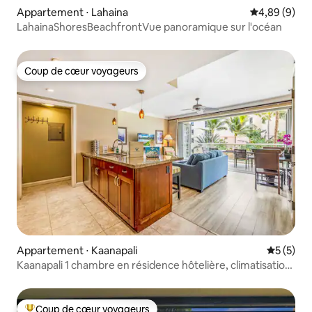
Appartement ⋅ Lahaina
Évaluation m
4,89 (9)
LahainaShoresBeachfrontVue panoramique sur l'océan
Coup de cœur voyageurs
Coup de cœur voyageurs
Appartement ⋅ Kaanapali
Évaluatio
5 (5)
Kaanapali 1 chambre en résidence hôtelière, climatisation
et équipements !
Coup de cœur voyageurs