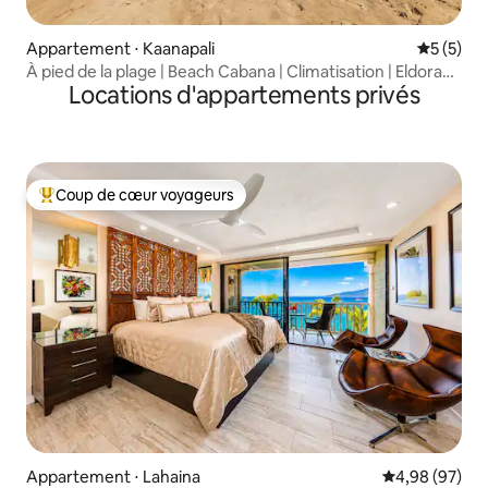
Appartement ⋅ Kaanapali
Évaluatio
5 (5)
À pied de la plage | Beach Cabana | Climatisation | Eldorado
Locations d'appartements privés
B102
Coup de cœur voyageurs
Coups de cœur voyageurs les plus appréciés
Appartement ⋅ Lahaina
Évaluation mo
4,98 (97)