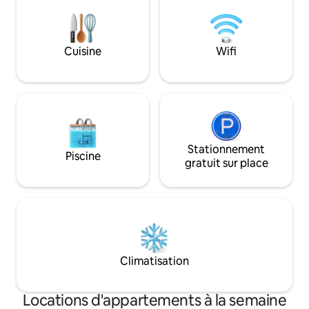
en voiture de Whalers Village pour faire
Eldorado, qui com
du shopping et dîner, et avec un accès
plage, des serviett
facile à des sites de snorkeling et à des
une cuisine entiè
excursions en bateau.
autres équipemen
Cuisine
Wifi
comprennent 3 pis
remise en forme, 
parking couvert et
Stationnement
Piscine
gratuit sur place
Climatisation
Locations d'appartements à la semaine