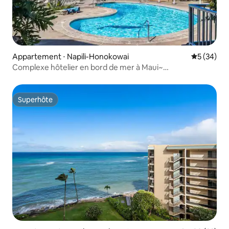
Appartement ⋅ Napili-Honokowai
Évaluation
5 (34)
Complexe hôtelier en bord de mer à Maui~
Climatisation/Lit « king size »~ La plage de sable de Napili
Bay !
Superhôte
Superhôte