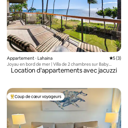
Appartement ⋅ Lahaina
Évaluatio
5 (3)
Joyau en bord de mer | Villa de 2 chambres sur Baby
Location d'appartements avec jacuzzi
Beach
Coup de cœur voyageurs
Coups de cœur voyageurs les plus appréciés