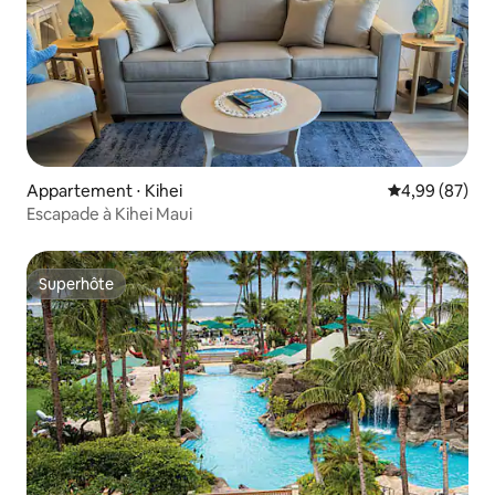
Appartement ⋅ Kihei
Évaluation mo
4,99 (87)
Escapade à Kihei Maui
Superhôte
Superhôte