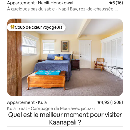
Appartement ⋅ Napili-Honokowai
Évaluation
5 (16)
À quelques pas du sable - Napili Bay, rez-de-chaussée,
climatisation + piscines
Coup de cœur voyageurs
Coups de cœur voyageurs les plus appréciés
Appartement ⋅ Kula
Évaluation moyen
4,92 (1 208)
Kula Treat - Campagne de Maui avec jacuzzi !
Quel est le meilleur moment pour visiter
Kaanapali ?