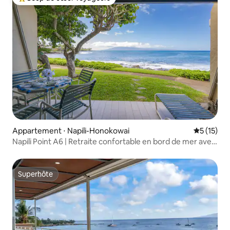
Coups de cœur voyageurs les plus appréciés
Appartement ⋅ Napili-Honokowai
Évaluation
5 (15)
Napili Point A6 | Retraite confortable en bord de mer avec
1 chambre
Superhôte
Superhôte