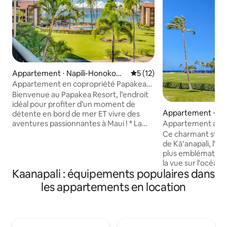
Appartement ⋅ Napili-Honokowa
Évaluation moyenne sur la b
5 (12)
i
Appartement en copropriété Papakea
en bord de mer | Piscines et vue sur
Bienvenue au Papakea Resort, l’endroit
l'océan
idéal pour profiter d’un moment de
Appartement ⋅ Ka
détente en bord de mer ET vivre des
aventures passionnantes à Maui ! * La
Appartement avec 
véranda avec vue sur l'océan est
cabane en bord de
Ce charmant studi
parfaite pour prendre son café au lever
voyageurs
de Kāʻanapali, l'un
du soleil ou pour regarder le coucher du
plus emblématique
soleil sur le Pacifique – parfois, vous
la vue sur l'océan 
pouvez même apercevoir des baleines
Kaanapali : équipements populaires dans
depuis votre lanai p
en saison. * Deux piscines, des jacuzzis
vous trouverez un
les appartements en location
et des cabanas permettent de se
équipée, la climatis
détendre facilement sur place. * Tennis,
et une connexion 
pickleball, jeu de palets, à proximité de
confortable. Les 
terrains de golf * À quelques kilomètres
la cabane privée 