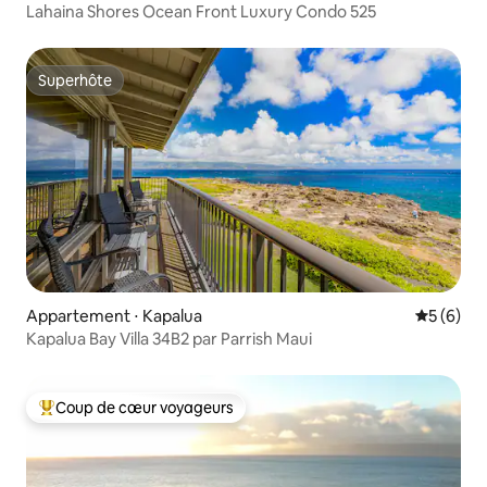
Lahaina Shores Ocean Front Luxury Condo 525
Superhôte
Superhôte
Appartement ⋅ Kapalua
Évaluatio
5 (6)
Kapalua Bay Villa 34B2 par Parrish Maui
Coup de cœur voyageurs
Coups de cœur voyageurs les plus appréciés