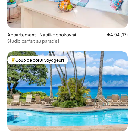
Appartement ⋅ Napili-Honokowai
Évaluation mo
4,94 (17)
Studio parfait au paradis !
Coup de cœur voyageurs
Coups de cœur voyageurs les plus appréciés