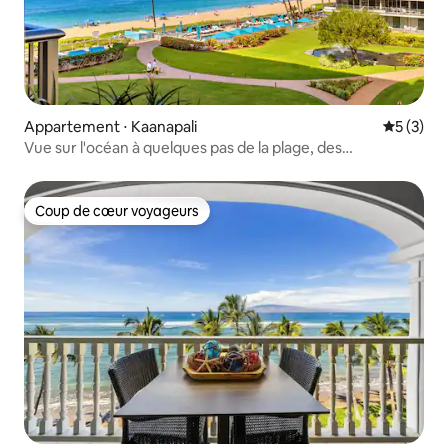
Appartement ⋅ Kaanapali
Évaluatio
5 (3)
Vue sur l'océan à quelques pas de la plage, des
restaurants, des commerces 464
Coup de cœur voyageurs
Coup de cœur voyageurs