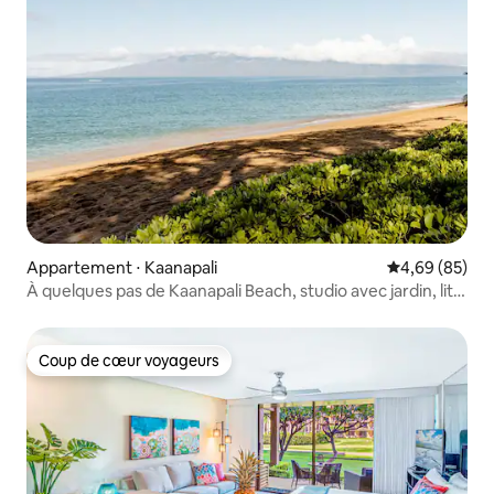
Appartement ⋅ Kaanapali
Évaluation mo
4,69 (85)
À quelques pas de Kaanapali Beach, studio avec jardin, lit
King Size
Coup de cœur voyageurs
Coup de cœur voyageurs