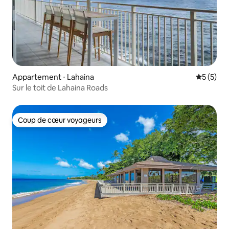
Appartement ⋅ Lahaina
Évaluatio
5 (5)
Sur le toit de Lahaina Roads
Coup de cœur voyageurs
Coup de cœur voyageurs