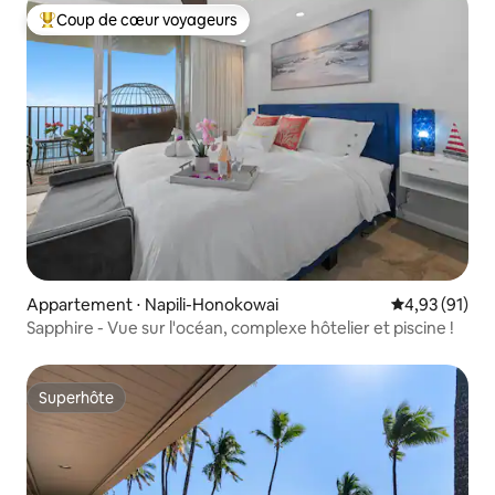
Coup de cœur voyageurs
Coups de cœur voyageurs les plus appréciés
Appartement ⋅ Napili-Honokowai
Évaluation mo
4,93 (91)
Sapphire - Vue sur l'océan, complexe hôtelier et piscine !
Superhôte
Superhôte