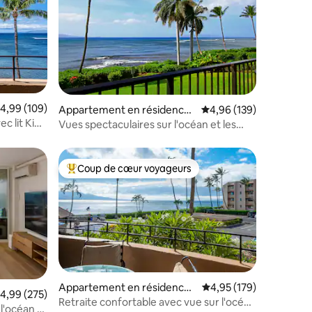
ntaires : 4,95 sur 5
valuation moyenne sur la base de 109 commentaires : 4,99 sur 5
4,99 (109)
Appartement en résidence ⋅
Évaluation moyenne sur
4,96 (139)
Maalaea
ec lit King
Vues spectaculaires sur l'océan et les
vagues !
Coup de cœur voyageurs
lus appréciés
Coups de cœur voyageurs les plus appréciés
Appartement en résidence ⋅
Évaluation moyenne sur
4,95 (179)
valuation moyenne sur la base de 275 commentaires : 4,99 sur 5
4,99 (275)
Wailuku
Retraite confortable avec vue sur l'océan
l'océan à
ntaires : 4,81 sur 5