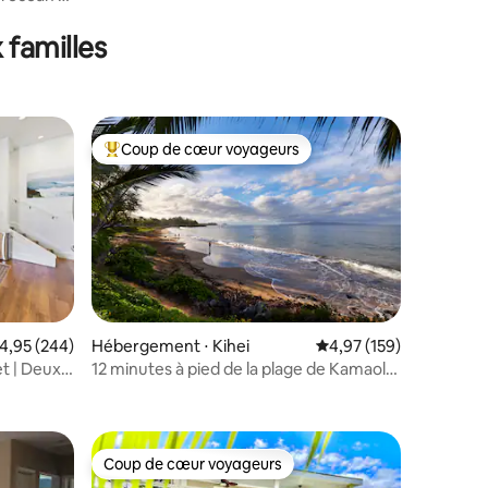
et équipements de luxe !
e
 familles
Coup de cœur voyageurs
Coups de cœur voyageurs les plus appréciés
ntaires : 4,97 sur 5
valuation moyenne sur la base de 244 commentaires : 4,95 sur 5
4,95 (244)
Hébergement ⋅ Kihei
Évaluation moyenne sur
4,97 (159)
t | Deux
12 minutes à pied de la plage de Kamaole
II - calme, privé, facile
Coup de cœur voyageurs
lus appréciés
Coup de cœur voyageurs