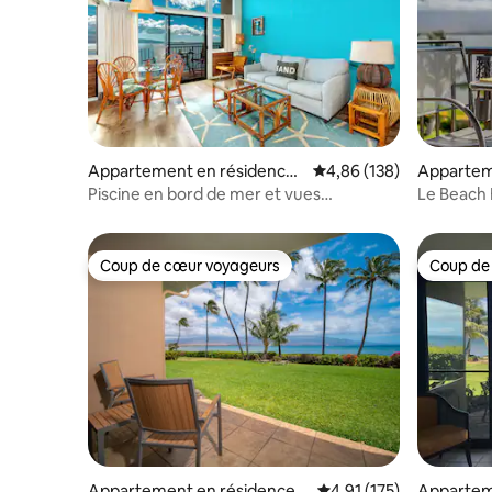
Appartement en résidence ⋅
Évaluation moyenne sur 
4,86 (138)
Appartem
Wailuku
Wailuku
Piscine en bord de mer et vues
Le Beach 
imprenables Hono Kai C3
Coup de cœur voyageurs
Coup de
Coup de cœur voyageurs
Coup de
Appartement en résidence ⋅
Évaluation moyenne sur
4,91 (175)
Appartem