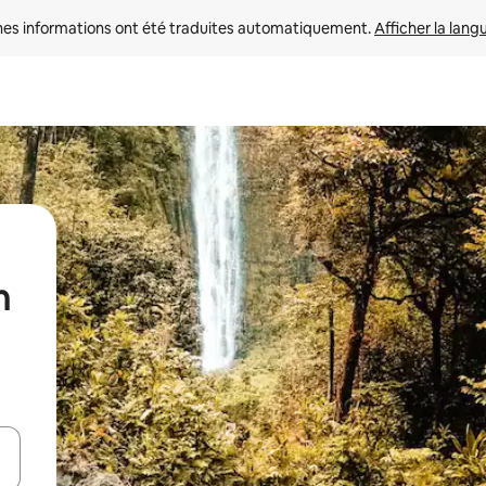
nes informations ont été traduites automatiquement. 
Afficher la lang
n
hes vers le haut et vers le bas pour les parcourir ou en appuyant et en fai