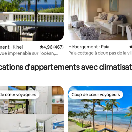
 la base de 209 commentaires : 4,9 sur 5
Hébergement ⋅ Paia
É
ent ⋅ Kihei
Évaluation moyenne sur la base de 467 commen
4,96 (467)
Paia cottage à deux pas de la vill
 vue imprenable sur l'océan,
plage
hauffée, Wailea
cations d'appartements avec climatisat
de cœur voyageurs
Coup de cœur voyageurs
 cœur voyageurs les plus appréciés
Coup de cœur voyageurs