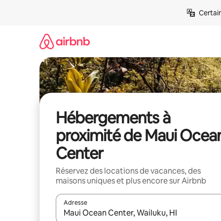
Aller
Certai
directement
au
contenu
Hébergements à
proximité de Maui Ocea
Center
Réservez des locations de vacances, des
maisons uniques et plus encore sur Airbnb
Adresse
Lorsque les résultats s'affichent, utilisez les flèc