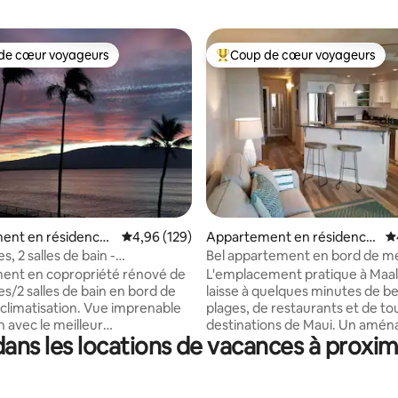
de cœur voyageurs
Coup de cœur voyageurs
 cœur voyageurs les plus appréciés
Coups de cœur voyageurs les p
 la base de 252 commentaires : 4,91 sur 5
ent en résidence ⋅
Évaluation moyenne sur la base de 129 commen
4,96 (129)
Appartement en résidence
É
⋅ Wailuku
, 2 salles de bain -
Bel appartement en bord de me
ent en bord de mer rénové !
Superbe vue, climatisation, Wi-
ent en copropriété rénové de
L'emplacement pratique à Maa
s/2 salles de bain en bord de
laisse à quelques minutes de be
isation. Vue imprenable
plages, de restaurants et de to
n avec le meilleur
destinations de Maui. Un aménagement
ans les locations de vacances à proxi
nt de Central Maui. Profitez
ouvert composé de 1 chambre et
sur la baie de Maalaea depuis
de bain donne une sensation d
i privé. Regardez les baleines
cette unité exquise. Climatisat
 profitez de superbes levers et
centrale. Les améliorations de 