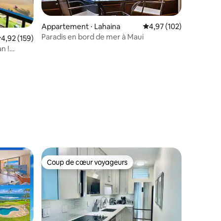
Appartement ⋅ Lahaina
Évaluation moyenne sur
4,97 (102)
Paradis en bord de mer à Maui
valuation moyenne sur la base de 159 commentaires : 4,92 sur 5
4,92 (159)
n !
les de
ntaires : 4,95 sur 5
Coup de cœur voyageurs
Coup de cœur voyageurs