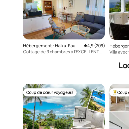
Hébergement ⋅ Haiku-Pauwe
Évaluation moyenne sur
4,9 (209)
Hébergem
la
Cottage de 3 chambres à l'EXCELLENT
Villa avec
emplacement à HAIKU
piscine c
Lo
Coup de cœur voyageurs
Coup 
Coup de cœur voyageurs
Coups de