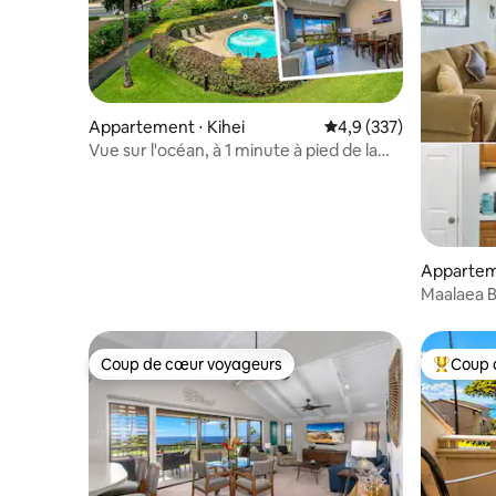
Appartement ⋅ Kihei
Évaluation moyenne su
4,9 (337)
Vue sur l'océan, à 1 minute à pied de la
plage, 2 chambres/2 salles de bain
Appartem
Maalaea B
Coup de cœur voyageurs
Coup 
Coup de cœur voyageurs
Coups de