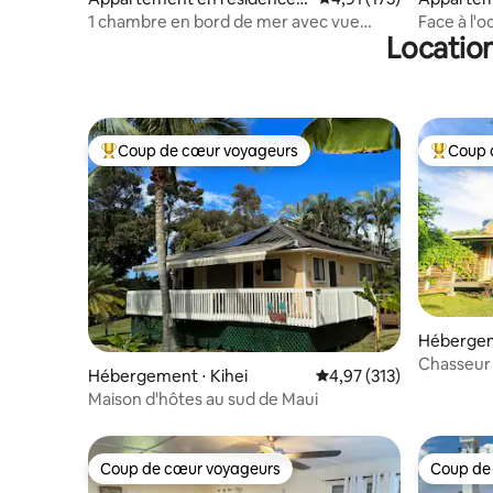
Wailuku
Wailuku
1 chambre en bord de mer avec vue
Face à l'
Location
spectaculaire sur l'océan
la journée
Coup de cœur voyageurs
Coup 
Coups de cœur voyageurs les plus appréciés
Coups de
Hébergem
ela
Chasseur 
Hébergement ⋅ Kihei
Évaluation moyenne sur
4,97 (313)
Maison d'hôtes au sud de Maui
Coup de cœur voyageurs
Coup de
Coup de cœur voyageurs
Coup de