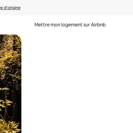
ue d'origine
Mettre mon logement sur Airbnb
sant glisser.