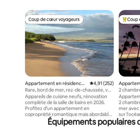
Coup de cœur voyageurs
Coup 
Coup de cœur voyageurs
Coups de
Appartement en résidence ⋅
Évaluation moyenne sur
4,91 (252)
Appartem
Wailuku
Wailuku
Rare, bord de mer, rez-de-chaussée, vue
2 chambres
sur l'océan depuis Lanai !
Appartem
Appareils de cuisine neufs, rénovation
Appartem
complète de la salle de bains en 2026.
2 chambre
Profitez d'un appartement en
mer avec climat
copropriété romantique mais abordable
sur l'océa
Équipements populaires d
en bord de mer, au rez-de-chaussée,
emplaceme
avec vue partielle sur l'océan depuis la
de la vue 
véranda. PAS DE L'AUTRE CÔTÉ DE LA
votre lana
RUE PAR RAPPORT À L'OCÉAN ! Situé sur
sauter et