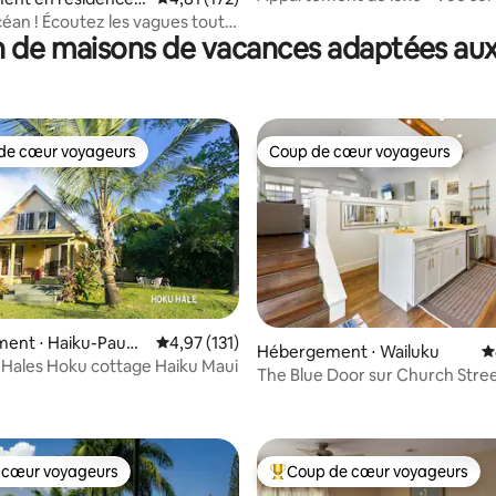
180° • À quelques pas de la plag
océan ! Écoutez les vagues toute
 de maisons de vacances adaptées aux
 et toute la nuit
de cœur voyageurs
Coup de cœur voyageurs
 cœur voyageurs les plus appréciés
Coup de cœur voyageurs
ent ⋅ Haiku-Pauw
Évaluation moyenne sur la base de 131 comme
4,97 (131)
Hébergement ⋅ Wailuku
É
Hales Hoku cottage Haiku Maui
The Blue Door sur Church Stree
 la base de 313 commentaires : 4,97 sur 5
chambres spacieuses
 cœur voyageurs
Coup de cœur voyageurs
 cœur voyageurs
Coups de cœur voyageurs les p