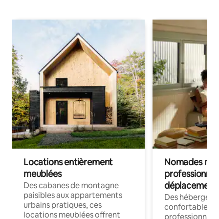
Locations entièrement
Nomades num
meublées
professionnel
déplacement
Des cabanes de montagne
paisibles aux appartements
Des hébergem
urbains pratiques, ces
confortables p
locations meublées offrent
professionnels