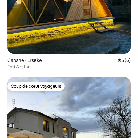
Cabane ⋅ Ersekë
Évaluatio
5 (6)
Fati Art Inn
Coup de cœur voyageurs
Coup de cœur voyageurs