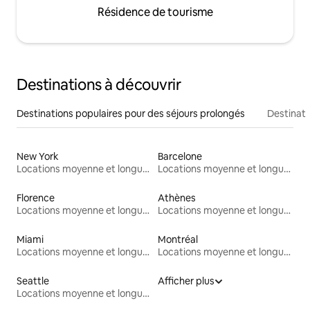
Résidence de tourisme
Destinations à découvrir
Destinations populaires pour des séjours prolongés
Destinati
New York
Barcelone
Locations moyenne et longue durée
Locations moyenne et longue durée
Florence
Athènes
Locations moyenne et longue durée
Locations moyenne et longue durée
Miami
Montréal
Locations moyenne et longue durée
Locations moyenne et longue durée
Seattle
Afficher plus
Locations moyenne et longue durée