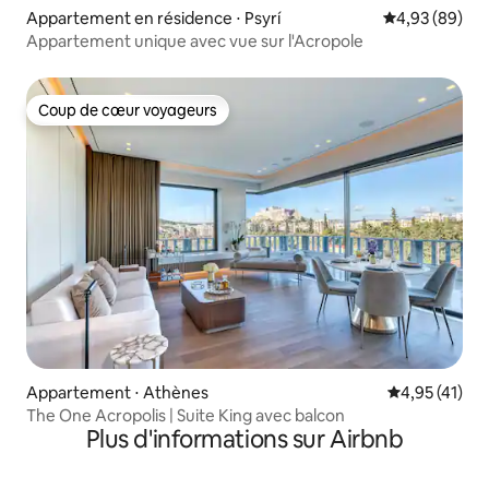
Appartement en résidence ⋅ Psyrí
Évaluation mo
4,93 (89)
Appartement unique avec vue sur l'Acropole
Coup de cœur voyageurs
Coup de cœur voyageurs
Appartement ⋅ Athènes
Évaluation mo
4,95 (41)
The One Acropolis | Suite King avec balcon
Plus d'informations sur Airbnb