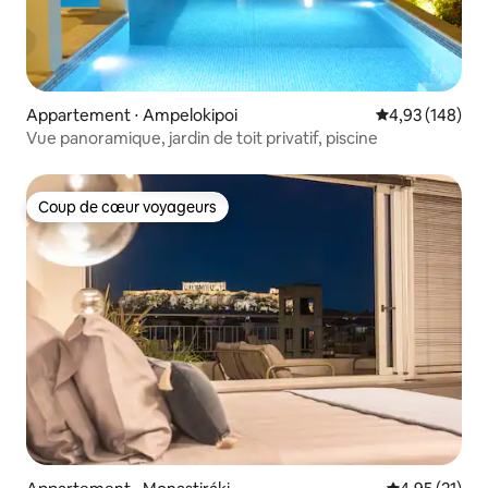
Appartement ⋅ Ampelokipoi
Évaluation moy
4,93 (148)
Vue panoramique, jardin de toit privatif, piscine
Coup de cœur voyageurs
Coup de cœur voyageurs