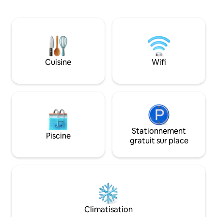
moderne ! Profitez d'une bouteille de vin
aérienne. Idéal pou
gratuite et laissez-nous rendre votre
beaucoup d'espace
séjour agréable et confortable.
vous ne trouverez n
Détendez-vous dans le jacuzzi après
dans la région. Les
une journée bien remplie à vous
inondent l'espace 
promener. Vous aurez également accès
et encadrent le ci
à : ✓tous les équipements nécessaires,
unique en son genr
Cuisine
Wifi
une connexion Wi-Fi ✓gratuite, une
classique et vue rar
✓machine à expresso et des dosettes
gratuites, une ✓ télévision (configurée
pour Netflix).
Stationnement
Piscine
gratuit sur place
Climatisation