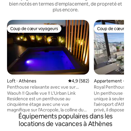
bien notés en termes d'emplacement, de propreté et
plus encore.
Coup de cœur voyageurs
Coup de cœur vo
Coup de cœur voyageurs
Coup de cœur vo
Loft ⋅ Athènes
Évaluation moyenne sur la base
4,9 (582)
Appartement ⋅ Ko
Penthouse relaxante avec vue sur
Royal Penthouse •
l'Acropole et jacuzzi
de l'aéroport
Waouh !! Quelle vue !! L'Urban Link
Un penthouse de s
Residence est un penthouse au
unique à seulemen
cinquième étage avec une vue
l'aéroport d'Ath
magnifique sur l'Acropole, la colline du
privé, il dispose d
Équipements populaires dans les
Lycabette et la ville d'Athènes. Un
lits surdimension
espace vraiment unique à un
terrasse privée et 
locations de vacances à Athènes
emplacement idéal avec un design
pour une vue pan