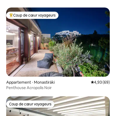
Coup de cœur voyageurs
Coups de cœur voyageurs les plus appréciés
Appartement ⋅ Monastiráki
Évaluation mo
4,93 (69)
Penthouse Acropolis Noir
Coup de cœur voyageurs
Coup de cœur voyageurs