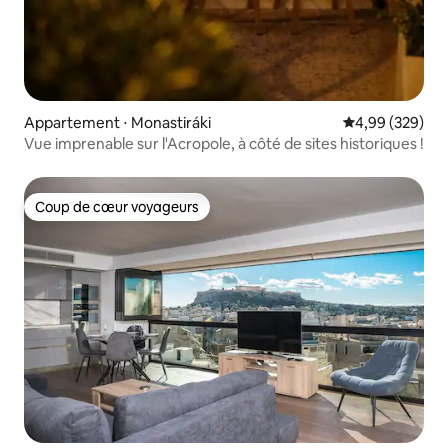
Appartement ⋅ Monastiráki
Évaluation moy
4,99 (329)
Vue imprenable sur l'Acropole, à côté de sites historiques !
Coup de cœur voyageurs
Coup de cœur voyageurs