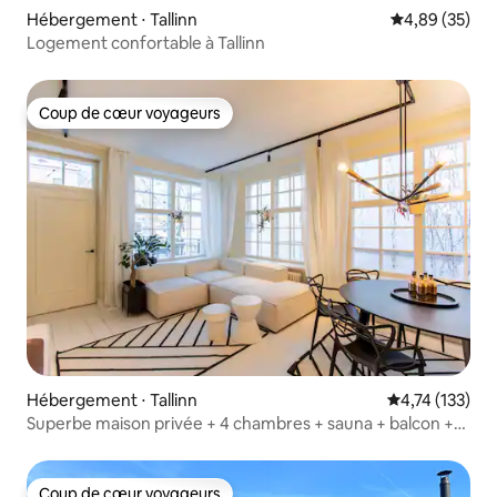
Hébergement ⋅ Tallinn
Évaluation mo
4,89 (35)
Logement confortable à Tallinn
Coup de cœur voyageurs
Coup de cœur voyageurs
Hébergement ⋅ Tallinn
Évaluation moy
4,74 (133)
Superbe maison privée + 4 chambres + sauna + balcon +
vieille ville
Coup de cœur voyageurs