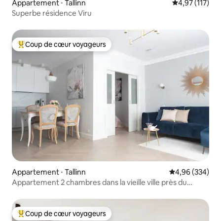
Appartement ⋅ Tallinn
Évaluation moy
4,97 (117)
Superbe résidence Viru
Coup de cœur voyageurs
Coups de cœur voyageurs les plus appréciés
Appartement ⋅ Tallinn
Évaluation moy
4,96 (334)
Appartement 2 chambres dans la vieille ville près du
château de Goldena Toompea
Coup de cœur voyageurs
Coups de cœur voyageurs les plus appréciés