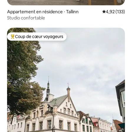
Appartement en résidence ⋅ Tallinn
Évaluation moy
4,92 (133)
Studio confortable
Coup de cœur voyageurs
Coups de cœur voyageurs les plus appréciés