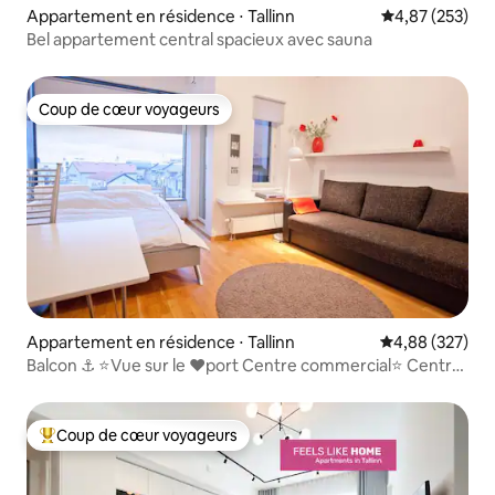
Appartement en résidence ⋅ Tallinn
Évaluation moy
4,87 (253)
Bel appartement central spacieux avec sauna
Coup de cœur voyageurs
Coup de cœur voyageurs
Appartement en résidence ⋅ Tallinn
Évaluation moy
4,88 (327)
Balcon ⚓️ ⭐️Vue sur le ❤️port Centre commercial⭐️ Centre-
ville
Coup de cœur voyageurs
Coups de cœur voyageurs les plus appréciés