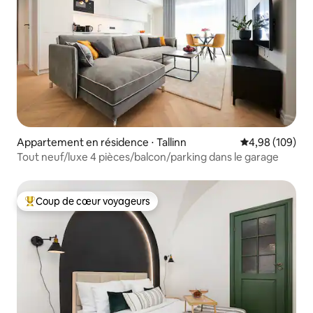
Appartement en résidence ⋅ Tallinn
Évaluation moy
4,98 (109)
Tout neuf/luxe 4 pièces/balcon/parking dans le garage
Coup de cœur voyageurs
Coups de cœur voyageurs les plus appréciés