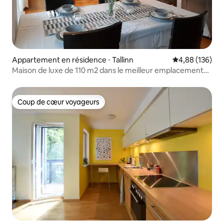
Appartement en résidence ⋅ Tallinn
Évaluation moy
4,88 (136)
Maison de luxe de 110 m2 dans le meilleur emplacement
central
Coup de cœur voyageurs
Coup de cœur voyageurs