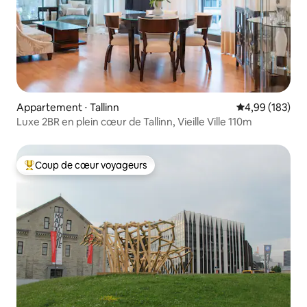
Appartement ⋅ Tallinn
Évaluation moy
4,99 (183)
Luxe 2BR en plein cœur de Tallinn, Vieille Ville 110m
Coup de cœur voyageurs
Coups de cœur voyageurs les plus appréciés