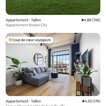
Appartement ⋅ Tallinn
Évaluation moy
4,88 (746)
Appartement Roseni City
Coup de cœur voyageurs
Coups de cœur voyageurs les plus appréciés
Appartement ⋅ Tallinn
Évaluation moy
4,92 (176)