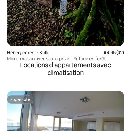
Hébergement ⋅ Kulli
Évaluation mo
4,95 (42)
Micro-maison avec sauna privé – Refuge en forêt
Locations d'appartements avec
climatisation
Superhôte
Superhôte