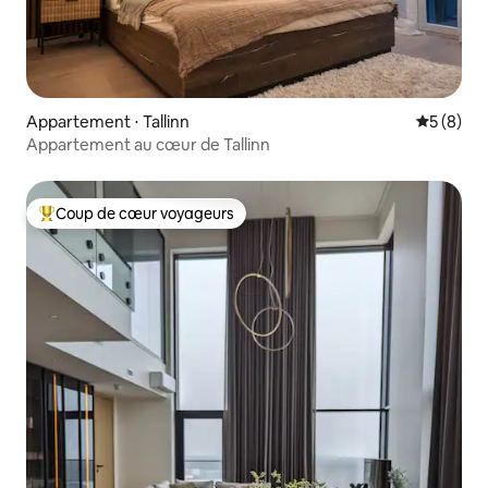
Appartement ⋅ Tallinn
Évaluatio
5 (8)
Appartement au cœur de Tallinn
Coup de cœur voyageurs
Coups de cœur voyageurs les plus appréciés