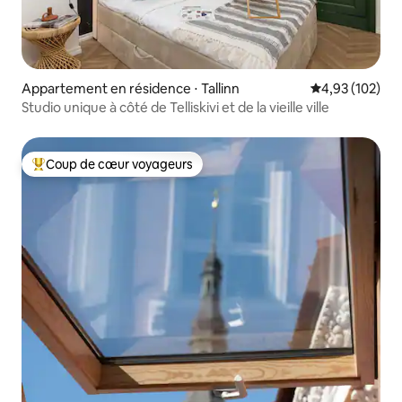
Appartement en résidence ⋅ Tallinn
Évaluation moy
4,93 (102)
Studio unique à côté de Telliskivi et de la vieille ville
Coup de cœur voyageurs
Coups de cœur voyageurs les plus appréciés