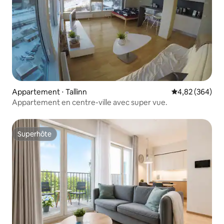
Appartement ⋅ Tallinn
Évaluation moy
4,82 (364)
Appartement en centre-ville avec super vue.
Superhôte
Superhôte