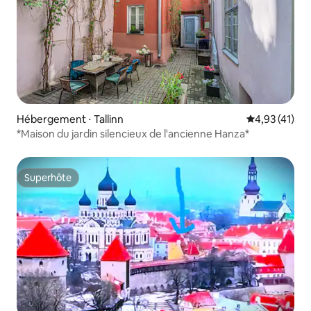
Hébergement ⋅ Tallinn
Évaluation mo
4,93 (41)
*Maison du jardin silencieux de l'ancienne Hanza*
Superhôte
Superhôte