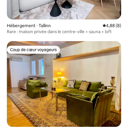
Hébergement ⋅ Tallinn
Évaluation m
4,88 (8)
Rare : maison privée dans le centre-ville + sauna + loft
Coup de cœur voyageurs
Coup de cœur voyageurs