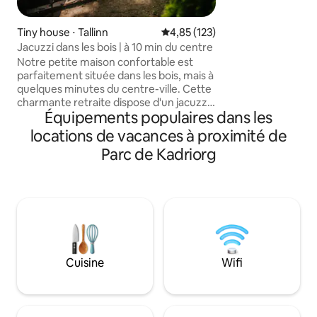
séjour, vous pouve
de 90 m2 avec vue 
longues et coin repas. Vous 
Tiny house ⋅ Tallinn
Évaluation moyenne sur la base 
4,85 (123)
profiter du confort
Jacuzzi dans les bois | à 10 min du centre
familiale avec bai
Notre petite maison confortable est
sauna finlandais. 
parfaitement située dans les bois, mais à
utilisé moyennant 
quelques minutes du centre-ville. Cette
supplémentaires d
charmante retraite dispose d'un jacuzzi
Équipements populaires dans les
sous une canopée d'arbres, où vous
pourrez vous détendre en écoutant les
locations de vacances à proximité de
chansons apaisantes des oiseaux locaux.
Parc de Kadriorg
À l'intérieur, profitez du confort
moderne avec une cuisine bien équipée,
un loft confortable et un coin repas avec
une fenêtre en forme de dôme unique.
Idéale pour les couples ou les
aventuriers en solo à la recherche d'un
mélange de nature et de commodité,
notre micro-maison promet un séjour
Cuisine
Wifi
revigorant.