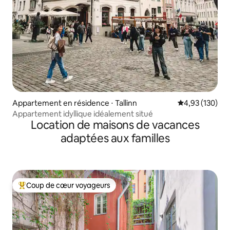
Appartement en résidence ⋅ Tallinn
Évaluation moy
4,93 (130)
Appartement idyllique idéalement situé
Location de maisons de vacances
adaptées aux familles
Coup de cœur voyageurs
Coups de cœur voyageurs les plus appréciés