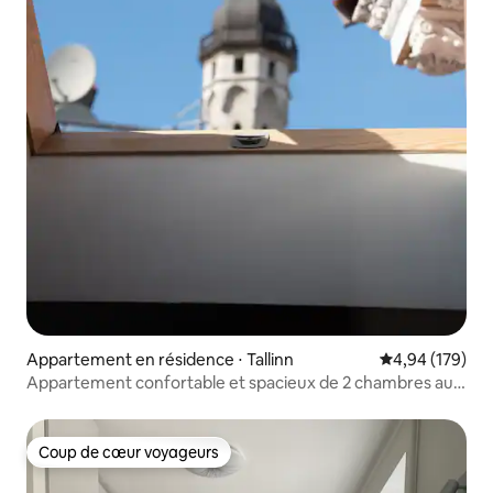
Appartement en résidence ⋅ Tallinn
Évaluation moy
4,94 (179)
Appartement confortable et spacieux de 2 chambres au
cœur d'Oldtown
Coup de cœur voyageurs
Coup de cœur voyageurs