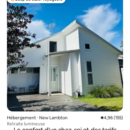
Coups de cœur voyageurs les plus appréciés
Hébergement ⋅ New Lambton
Évaluation moy
4,96 (155)
Retraite lumineuse