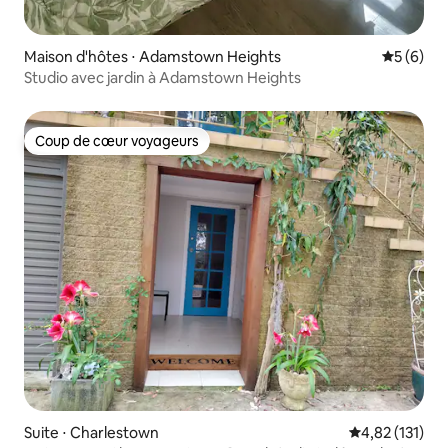
Maison d'hôtes ⋅ Adamstown Heights
Évaluatio
5 (6)
Studio avec jardin à Adamstown Heights
Coup de cœur voyageurs
Coup de cœur voyageurs
Suite ⋅ Charlestown
Évaluation moy
4,82 (131)