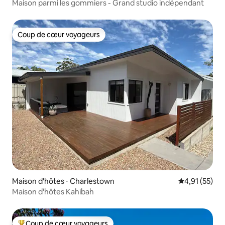
Maison parmi les gommiers - Grand studio indépendant
Coup de cœur voyageurs
Coup de cœur voyageurs
Maison d'hôtes ⋅ Charlestown
Évaluation mo
4,91 (55)
Maison d'hôtes Kahibah
Coup de cœur voyageurs