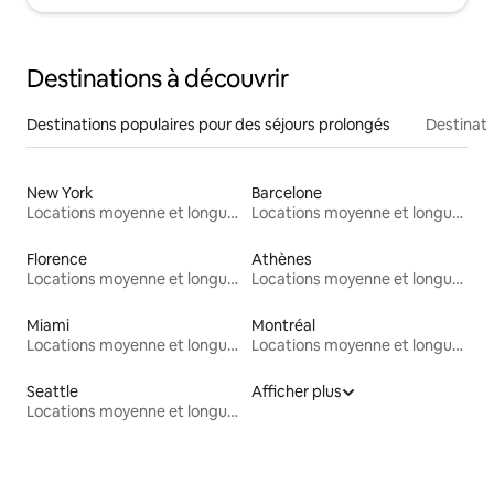
Destinations à découvrir
Destinations populaires pour des séjours prolongés
Destinati
New York
Barcelone
Locations moyenne et longue durée
Locations moyenne et longue durée
Florence
Athènes
Locations moyenne et longue durée
Locations moyenne et longue durée
Miami
Montréal
Locations moyenne et longue durée
Locations moyenne et longue durée
Seattle
Afficher plus
Locations moyenne et longue durée