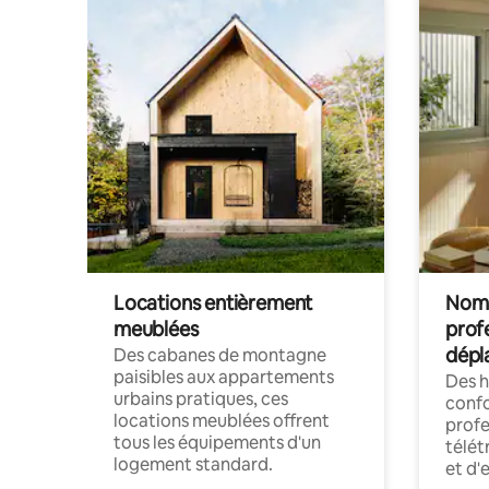
Locations entièrement
Noma
meublées
prof
dépl
Des cabanes de montagne
paisibles aux appartements
Des 
urbains pratiques, ces
confo
locations meublées offrent
profe
tous les équipements d'un
télét
logement standard.
et d'