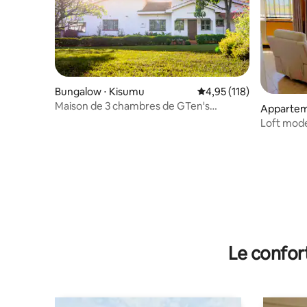
Bungalow ⋅ Kisumu
Évaluation moyenne sur
4,95 (118)
Maison de 3 chambres de GTen's
Appartem
Gardens avec grand complexe
Kisumu
Loft mode
et coucher
Le confor