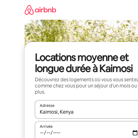
Aller
directement
au
contenu
Locations moyenne et
longue durée à Kaimosi
Découvrez des logements où vous vous sente
comme chez vous pour un séjour d'un mois ou
plus.
Adresse
Lorsque les résultats s'affichent, utilisez les flèc
Arrivée