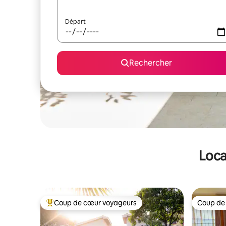
Départ
Rechercher
Loca
Coup de cœur voyageurs
Coup de
Coups de cœur voyageurs les plus appréciés
Coup de