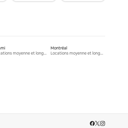
ami
Montréal
Locations moyenne et longue durée
Locations moyenne et longue durée