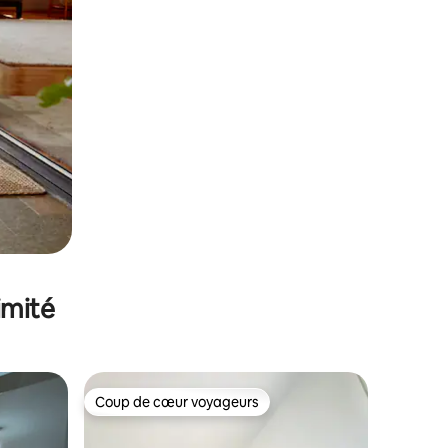
imité
Coup de cœur voyageurs
Coup de cœur voyageurs