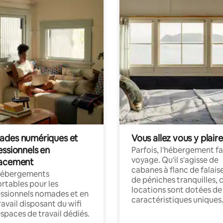
des numériques et
Vous allez vous y plaire
essionnels en
Parfois, l'hébergement fai
voyage. Qu'il s'agisse de
acement
cabanes à flanc de falais
hébergements
de péniches tranquilles, 
rtables pour les
locations sont dotées de
ssionnels nomades et en
caractéristiques uniques
ravail disposant du wifi
espaces de travail dédiés.