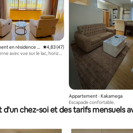
 la base de 118 commentaires : 4,95 sur 5
ent en résidence ⋅
Évaluation moyenne sur la base de 47 comme
4,83 (47)
rne avec vue sur le lac, horizon
 de soleil
Appartement ⋅ Kakamega
Escapade confortable.
t d'un chez-soi et des tarifs mensuels 