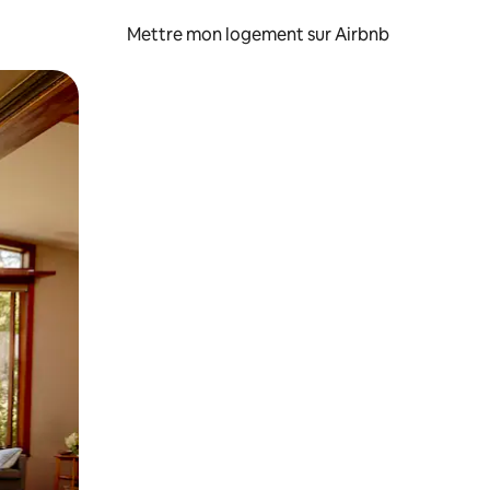
Mettre mon logement sur Airbnb
sant glisser.